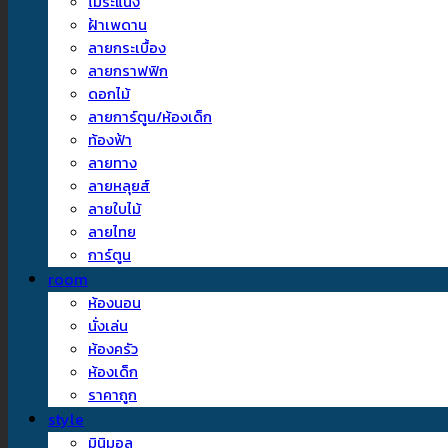
ไม้ระแนง
ฝ้าเพดาน
ลายกระเบื้อง
ลายกราฟฟิก
ดอกไม้
ลายการ์ตูน/ห้องเด็ก
ท้องฟ้า
ลายทาง
ลายหลุยส์
ลายใบไม้
ลายไทย
การ์ตูน
room
ห้องนอน
นั่งเล่น
ห้องครัว
ห้องเด็ก
ราคาถูก
style
มินิมอล