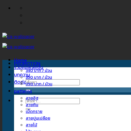
ข้าม
ไป
ยัง
เนื้อหา
Home
PROMOTION
รวมคอลเลคชั่น
340 บาท / ม้วน
บทความ
350 บาท / ม้วน
ติดต่อเรา
ค้นหา:
390 บาท / ม้วน
patterns
ลายอิฐ
ค้นหา:
ลายหิน
เม็ดทราย
ลายปูนเปลือย
ลายไม้