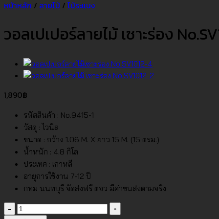
หน้าหลัก
/
ลายไม้
/
ไม้ระแนง
วอลเปเปอร์ลายไม้ เซาะร่อง No.SV
1,890
฿
รหัสสินค้า : No.9415-1
วัสดุ : ไวนิล
ขนาด : กว้าง 1.06 M. X ยาว 15 M. (15 ตรม.)
น้ำหนัก : 4.8 กิโล
ประเทศ : เกาหลี
อายุการใช้งาน 7-12 ปี
กทม นนทบุรี จัดส่งฟรี ตจว มีค่าขนส่งตามจริง
จำนวน