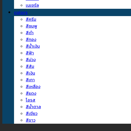
เนเชรัล
colors
สีครีม
สีชมพู
สีดำ
สีทอง
สีน้ำเงิน
สีฟ้า
สีม่วง
สีส้ม
สีเงิน
สีเทา
สีเหลือง
สีแดง
โอรส
สีน้ำตาล
สีเขียว
สีขาว