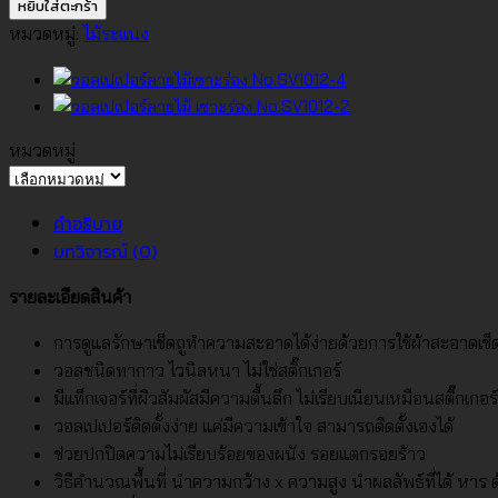
วอลเปเปอร์
หยิบใส่ตะกร้า
ลายไม้
หมวดหมู่:
ไม้ระแนง
เซาะ
ร่อง
No.SV1012-
3
หมวดหมู่
ชิ้น
หมวด
หมู่
คำอธิบาย
บทวิจารณ์ (0)
รายละเอียดสินค้า
การดูแลรักษาเช็ดถูทำความสะอาดได้ง่ายด้วยการใช้ผ้าสะอาดเช
วอลชนิดทากาว ไวนิลหนา ไม่ใช่สติ๊กเกอร์
มีแท็กเจอร์ที่ผิวสัมผัสมีความตื้นลึก ไม่เรียบเนียนเหมือนสติ๊กเกอร์
วอลเปเปอร์ติดตั้งง่าย แค่มีความเข้าใจ สามารถติดตั้งเองได้
ช่วยปกปิดความไม่เรียบร้อยของผนัง รอยแตกรอยร้าว
วิธีคำนวณพื้นที่ นำความกว้าง x ความสูง นำผลลัพธ์ที่ได้ หาร ด้ว