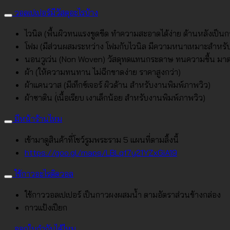
วอลเปเปอร์มีวัสดุอะไรบ้าง
ไวนิล (พื้นผิวทนแรงขูดขีด ทำความสะอาดได้ง่าย ด้านหลังเป็น
โฟม (มีส่วนผสมระหว่าง โฟมกับไวนิล มีความหนาเหมาะสำหรั
นอนวูเว่น (Non Woven) วัสดุทดแทนกระดาษ ทนความชื้น มา
ผ้า (ให้ความทนทาน ไม่ฉีกขาดง่าย ราคาสูงกว่า)
ผ้าแคนวาส (มีเท็กซ์เจอร์ ผิวด้าน สำหรับงานพิมพ์ภาพวิว)
ผ้าซาติน (่เนื้อเรียบ เงาเล็กน้อย สำหรับงานพิมพ์ภาพวิว)
มีหน้าร้านไหม
เข้ามาดูสินค้าที่โชว์รูมพระราม 5 แผนที่ตามลิ้งนี้
https://goo.gl/maps/LBLqf7y21YZxGiA19
ใช้กาวอะไรติดวอล
ใช้กาววอลเปเปอร์ เป็นกาวผงผสมน้ำ ตามอัตราส่วนข้างกล่อง
กาวแป้งเปียก
ออกใบกำกับได้ไหม