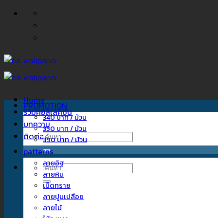
ข้าม
ไป
ยัง
เนื้อหา
Home
PROMOTION
รวมคอลเลคชั่น
340 บาท / ม้วน
บทความ
350 บาท / ม้วน
ติดต่อเรา
ค้นหา:
390 บาท / ม้วน
patterns
ลายอิฐ
ค้นหา:
ลายหิน
เม็ดทราย
ลายปูนเปลือย
ลายไม้