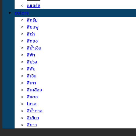
เนเชรัล
colors
สีครีม
สีชมพู
สีดำ
สีทอง
สีน้ำเงิน
สีฟ้า
สีม่วง
สีส้ม
สีเงิน
สีเทา
สีเหลือง
สีแดง
โอรส
สีน้ำตาล
สีเขียว
สีขาว