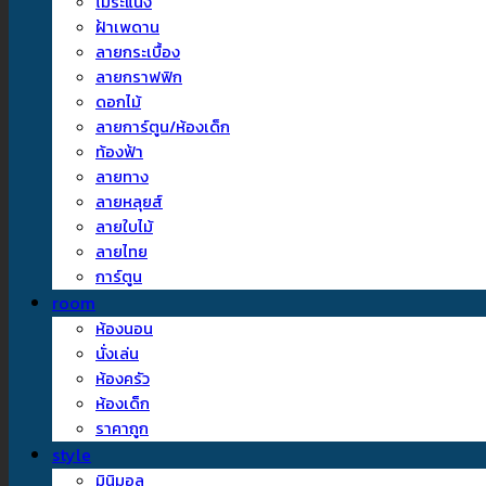
ไม้ระแนง
ฝ้าเพดาน
ลายกระเบื้อง
ลายกราฟฟิก
ดอกไม้
ลายการ์ตูน/ห้องเด็ก
ท้องฟ้า
ลายทาง
ลายหลุยส์
ลายใบไม้
ลายไทย
การ์ตูน
room
ห้องนอน
นั่งเล่น
ห้องครัว
ห้องเด็ก
ราคาถูก
style
มินิมอล