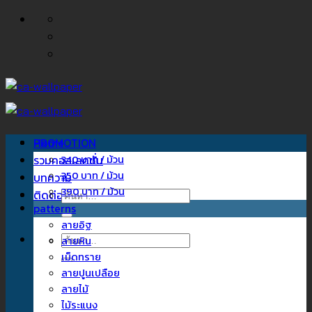
ข้าม
ไป
ยัง
เนื้อหา
Home
PROMOTION
รวมคอลเลคชั่น
340 บาท / ม้วน
350 บาท / ม้วน
บทความ
390 บาท / ม้วน
ติดต่อเรา
ค้นหา:
patterns
ลายอิฐ
ค้นหา:
ลายหิน
เม็ดทราย
ลายปูนเปลือย
ลายไม้
ไม้ระแนง