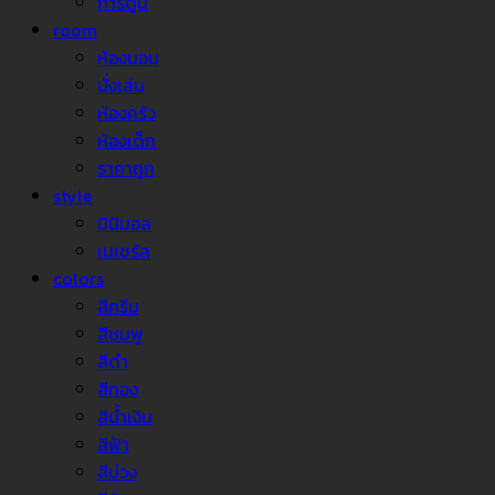
การ์ตูน
room
ห้องนอน
นั่งเล่น
ห้องครัว
ห้องเด็ก
ราคาถูก
style
มินิมอล
เนเชรัล
colors
สีครีม
สีชมพู
สีดำ
สีทอง
สีน้ำเงิน
สีฟ้า
สีม่วง