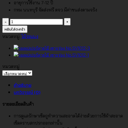
อายุการใช้งาน 7-12 ปี
กทม นนทบุรี จัดส่งฟรี ตจว มีค่าขนส่งตามจริง
จำนวน
วอลเปเปอร์
หยิบใส่ตะกร้า
ลายไม้
หมวดหมู่:
ไม้ระแนง
เซาะ
ร่อง
No.SV1012-
2
หมวดหมู่
ชิ้น
หมวด
หมู่
คำอธิบาย
บทวิจารณ์ (0)
รายละเอียดสินค้า
การดูแลรักษาเช็ดถูทำความสะอาดได้ง่ายด้วยการใช้ผ้าสะอาด
เช็ดคราบสกปรกออกเท่านั้น