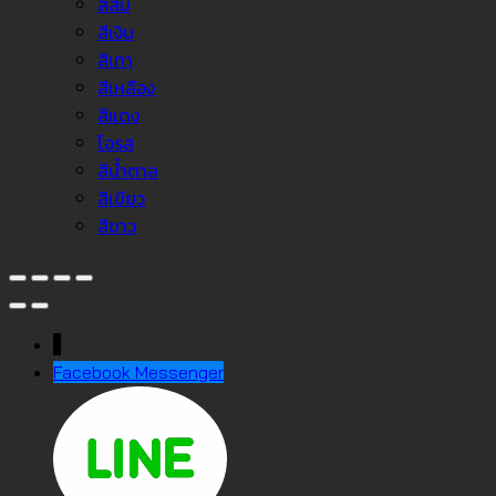
สีส้ม
สีเงิน
สีเทา
สีเหลือง
สีแดง
โอรส
สีน้ำตาล
สีเขียว
สีขาว
↓
Facebook Messenger