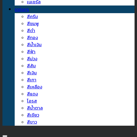
เนเชรัล
colors
สีครีม
สีชมพู
สีดำ
สีทอง
สีน้ำเงิน
สีฟ้า
สีม่วง
สีส้ม
สีเงิน
สีเทา
สีเหลือง
สีแดง
โอรส
สีน้ำตาล
สีเขียว
สีขาว