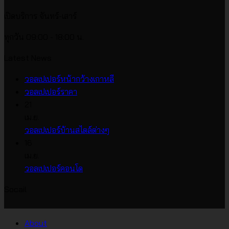
เปิดบริการ จันทร์-เสาร์
ทุกวัน 09:00 - 18:00 น.
Latest News
ไม่มี
วอลเปเปอร์หน้ากว้างเกาหลี
ไม่มี
ความ
วอลเปเปอร์ราคา
ความ
เห็น
21
บน
เห็น
เม.ย.
บน
วอลเปเปอร์
ไม่มี
วอลเปเปอร์บ้านสไตล์ต่างๆ
วอลเปเปอร์
หน้า
ความ
16
ราคา
กว้าง
เห็น
เม.ย.
บน
เกาหลี
ไม่มี
วอลเปเปอร์คอนโด
วอลเปเปอร์
ความ
Socail
บ้าน
เห็น
บน
สไตล์
วอลเปเปอร์
ต่างๆ
About