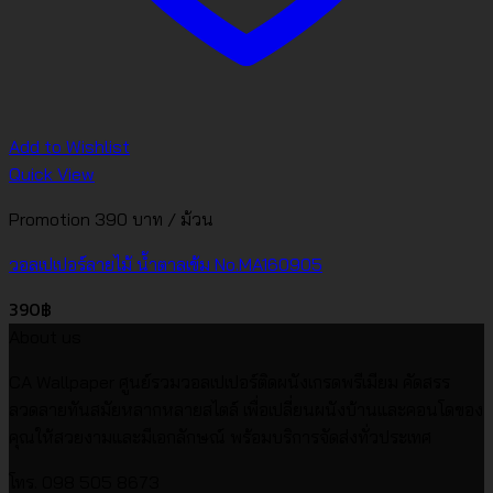
Add to Wishlist
Quick View
Promotion 390 บาท / ม้วน
วอลเปเปอร์ลายไม้ น้ำตาลเข้ม No.MA160905
390
฿
About us
CA Wallpaper ศูนย์รวมวอลเปเปอร์ติดผนังเกรดพรีเมียม คัดสรร
ลวดลายทันสมัยหลากหลายสไตล์ เพื่อเปลี่ยนผนังบ้านและคอนโดของ
คุณให้สวยงามและมีเอกลักษณ์ พร้อมบริการจัดส่งทั่วประเทศ
โทร. 098 505 8673