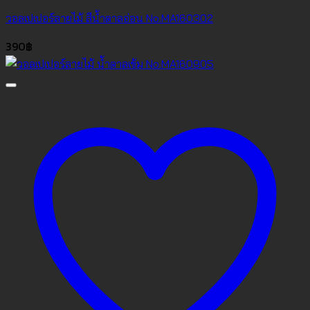
วอลเปเปอร์ลายไม้ สีน้ำตาลอ่อน No.MA160302
390
฿