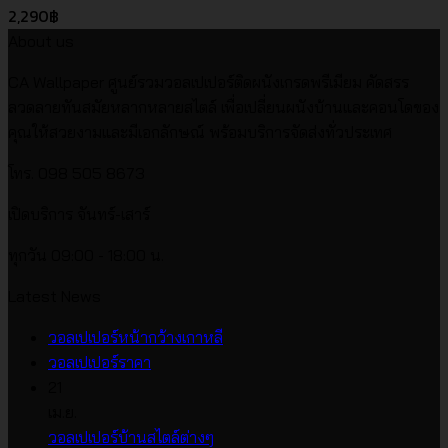
2,290
฿
About us
CA Wallpaper ศูนย์รวมวอลเปเปอร์ติดผนังเกรดพรีเมียม คัดสรร
ลวดลายทันสมัยหลากหลายสไตล์ เพื่อเปลี่ยนผนังบ้านและคอนโดของ
คุณให้สวยงามและมีเอกลักษณ์ พร้อมบริการจัดส่งทั่วประเทศ
โทร. 098 505 8673
เปิดบริการ จันทร์-เสาร์
ทุกวัน 09:00 - 18:00 น.
Latest News
ไม่มี
วอลเปเปอร์หน้ากว้างเกาหลี
ไม่มี
ความ
วอลเปเปอร์ราคา
ความ
เห็น
21
บน
เห็น
เม.ย.
บน
วอลเปเปอร์
ไม่มี
วอลเปเปอร์บ้านสไตล์ต่างๆ