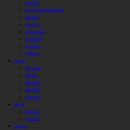
ดอกไม้
ลายการ์ตูน/ห้องเด็ก
ท้องฟ้า
ลายทาง
ลายหลุยส์
ลายใบไม้
ลายไทย
การ์ตูน
room
ห้องนอน
นั่งเล่น
ห้องครัว
ห้องเด็ก
ราคาถูก
style
มินิมอล
เนเชรัล
colors