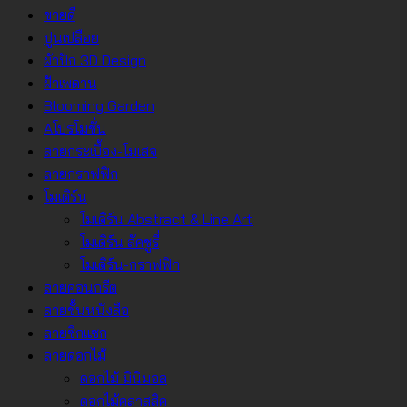
ขายดี
ปูนเปลือย
ผ้าปัก 3D Design
ฝ้าเพดาน
Blooming Garden
Aโปรโมชั่น
ลายกระเบื้อง-โมเสจ
ลายกราฟฟิก
โมเดิร์น
โมเดิร์น Abstract & Line Art
โมเดิร์น ลัคชูรี่
โมเดิร์น-กราฟฟิก
ลายคอนกรีต
ลายชั้นหนังสือ
ลายซิกแซก
ลายดอกไม้
ดอกไม้ มินิมอล
ดอกไม้คลาสสิค