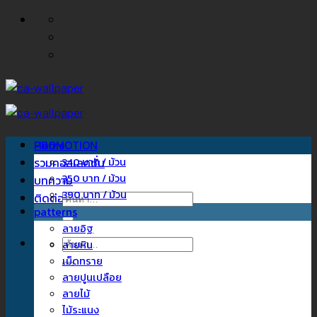
ข้าม
ไป
ยัง
เนื้อหา
Home
PROMOTION
รวมคอลเลคชั่น
340 บาท / ม้วน
350 บาท / ม้วน
บทความ
390 บาท / ม้วน
ติดต่อเรา
ค้นหา:
patterns
ลายอิฐ
ค้นหา:
ลายหิน
เม็ดทราย
ลายปูนเปลือย
ลายไม้
ไม้ระแนง