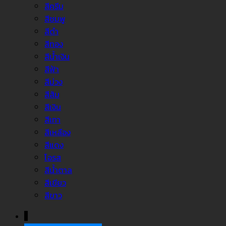
สีครีม
สีชมพู
สีดำ
สีทอง
สีน้ำเงิน
สีฟ้า
สีม่วง
สีส้ม
สีเงิน
สีเทา
สีเหลือง
สีแดง
โอรส
สีน้ำตาล
สีเขียว
สีขาว
↓