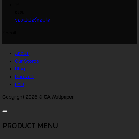
วอลเปเปอร์
หน้า
ความ
16
ราคา
กว้าง
เห็น
เม.ย.
บน
เกาหลี
ไม่มี
วอลเปเปอร์คอนโด
วอลเปเปอร์
ความ
Socail
บ้าน
เห็น
บน
สไตล์
วอลเปเปอร์
ต่างๆ
About
คอน
Our Stores
โด
Blog
Contact
FAQ
Copyright 2026 ©
CA Wallpaper.
PRODUCT MENU