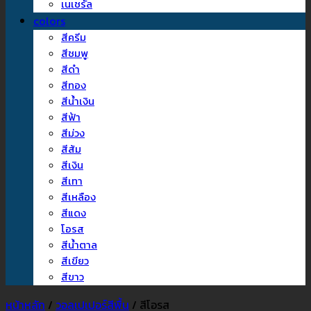
เนเชรัล
colors
สีครีม
สีชมพู
สีดำ
สีทอง
สีน้ำเงิน
สีฟ้า
สีม่วง
สีส้ม
สีเงิน
สีเทา
สีเหลือง
สีแดง
โอรส
สีน้ำตาล
สีเขียว
สีขาว
หน้าหลัก
/
วอลเปเปอร์สีพื้น
/
สีโอรส