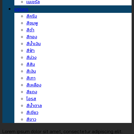
เนเชรัล
colors
สีครีม
สีชมพู
สีดำ
สีทอง
สีน้ำเงิน
สีฟ้า
สีม่วง
สีส้ม
สีเงิน
สีเทา
สีเหลือง
สีแดง
โอรส
สีน้ำตาล
สีเขียว
สีขาว
Lorem ipsum dolor sit amet, consectetur adipiscing elit.