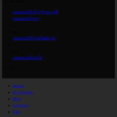
Latest News
ไม่มี
วอลเปเปอร์หน้ากว้างเกาหลี
ไม่มี
ความ
วอลเปเปอร์ราคา
ความ
เห็น
21
บน
เห็น
เม.ย.
บน
วอลเปเปอร์
ไม่มี
วอลเปเปอร์บ้านสไตล์ต่างๆ
วอลเปเปอร์
หน้า
ความ
16
ราคา
กว้าง
เห็น
เม.ย.
บน
เกาหลี
ไม่มี
วอลเปเปอร์คอนโด
วอลเปเปอร์
ความ
Socail
บ้าน
เห็น
บน
สไตล์
วอลเปเปอร์
ต่างๆ
About
คอน
Our Stores
โด
Blog
Contact
FAQ