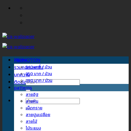
ข้าม
ไป
ยัง
เนื้อหา
Home
PROMOTION
รวมคอลเลคชั่น
340 บาท / ม้วน
350 บาท / ม้วน
บทความ
390 บาท / ม้วน
ติดต่อเรา
ค้นหา:
patterns
ลายอิฐ
ค้นหา:
ลายหิน
เม็ดทราย
ลายปูนเปลือย
ลายไม้
ไม้ระแนง