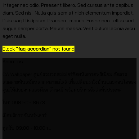
Integer nec odio. Praesent libero. Sed cursus ante dapibus
diam. Sed nisi. Nulla quis sem at nibh elementum imperdiet.
Duis sagittis ipsum. Praesent mauris. Fusce nec tellus sed
augue semper porta. Mauris massa. Vestibulum lacinia arcu
eget nulla.
Block
"faq-accordian"
not found
About us
CA Wallpaper ศูนย์รวมวอลเปเปอร์ติดผนังเกรดพรีเมียม คัดสรร
ลวดลายทันสมัยหลากหลายสไตล์ เพื่อเปลี่ยนผนังบ้านและคอนโดของ
คุณให้สวยงามและมีเอกลักษณ์ พร้อมบริการจัดส่งทั่วประเทศ
โทร. 098 505 8673
เปิดบริการ จันทร์-เสาร์
ทุกวัน 09:00 - 18:00 น.