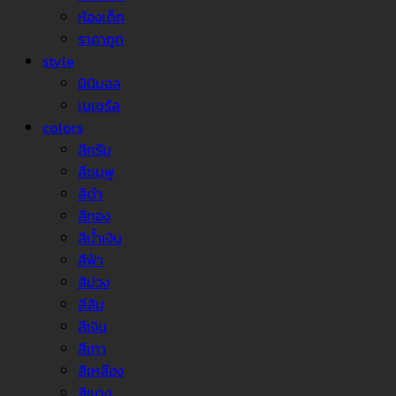
ห้องเด็ก
ราคาถูก
style
มินิมอล
เนเชรัล
colors
สีครีม
สีชมพู
สีดำ
สีทอง
สีน้ำเงิน
สีฟ้า
สีม่วง
สีส้ม
สีเงิน
สีเทา
สีเหลือง
สีแดง