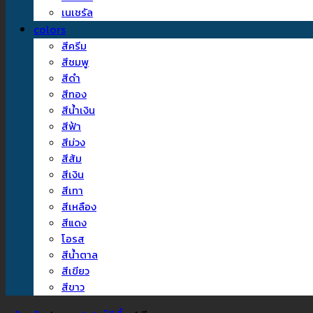
เนเชรัล
colors
สีครีม
สีชมพู
สีดำ
สีทอง
สีน้ำเงิน
สีฟ้า
สีม่วง
สีส้ม
สีเงิน
สีเทา
สีเหลือง
สีแดง
โอรส
สีน้ำตาล
สีเขียว
สีขาว