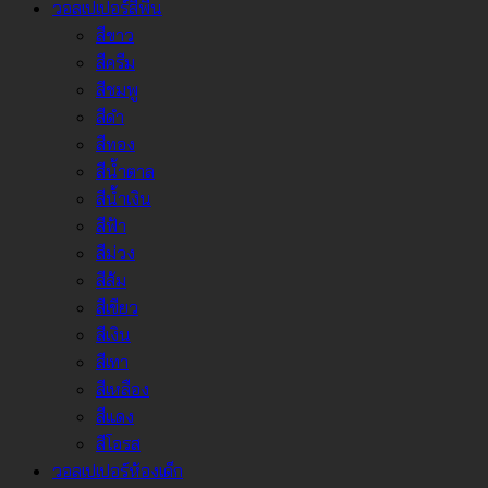
วอลเปเปอร์สีพื้น
สีขาว
สีครีม
สีชมพู
สีดำ
สีทอง
สีน้ำตาล
สีน้ำเงิน
สีฟ้า
สีม่วง
สีส้ม
สีเขียว
สีเงิน
สีเทา
สีเหลือง
สีแดง
สีโอรส
วอลเปเปอร์ห้องเด็ก