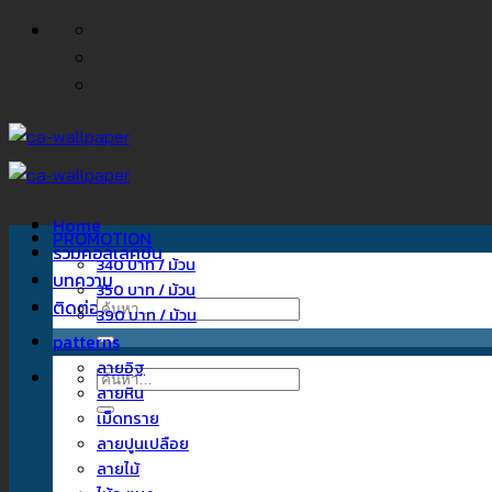
ข้าม
ไป
ยัง
เนื้อหา
Home
PROMOTION
รวมคอลเลคชั่น
340 บาท / ม้วน
บทความ
350 บาท / ม้วน
ติดต่อเรา
ค้นหา:
390 บาท / ม้วน
patterns
ลายอิฐ
ค้นหา:
ลายหิน
เม็ดทราย
ลายปูนเปลือย
ลายไม้