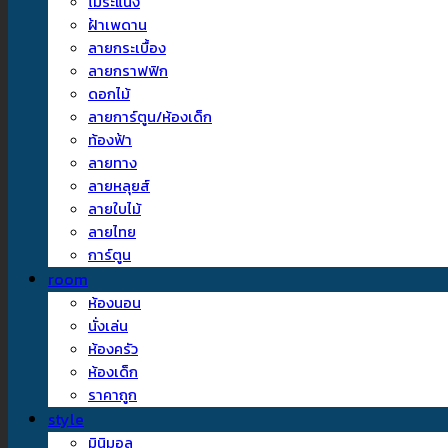
ไม้ระแนง
ฝ้าเพดาน
ลายกระเบื้อง
ลายกราฟฟิก
ดอกไม้
ลายการ์ตูน/ห้องเด็ก
ท้องฟ้า
ลายทาง
ลายหลุยส์
ลายใบไม้
ลายไทย
การ์ตูน
room
ห้องนอน
นั่งเล่น
ห้องครัว
ห้องเด็ก
ราคาถูก
style
มินิมอล