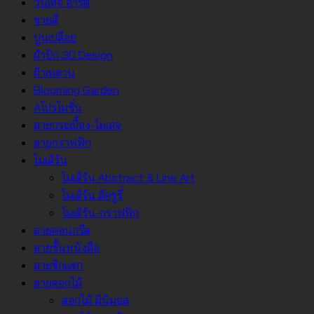
วินเทจ อาร์ต
ขายดี
ปูนเปลือย
ผ้าปัก 3D Design
ฝ้าเพดาน
Blooming Garden
Aโปรโมชั่น
ลายกระเบื้อง-โมเสจ
ลายกราฟฟิก
โมเดิร์น
โมเดิร์น Abstract & Line Art
โมเดิร์น ลัคชูรี่
โมเดิร์น-กราฟฟิก
ลายคอนกรีต
ลายชั้นหนังสือ
ลายซิกแซก
ลายดอกไม้
ดอกไม้ มินิมอล