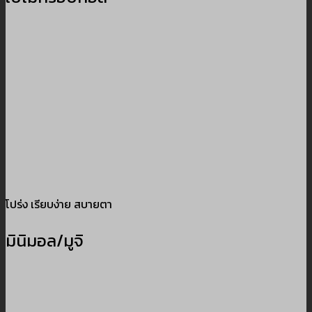
โปร่ง เรียบง่าย สบายตา
มินิมอล/มูจิ