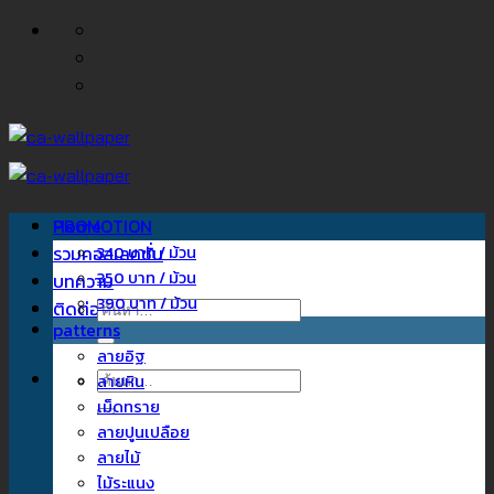
ข้าม
ไป
ยัง
เนื้อหา
Home
PROMOTION
รวมคอลเลคชั่น
340 บาท / ม้วน
350 บาท / ม้วน
บทความ
390 บาท / ม้วน
ติดต่อเรา
ค้นหา:
patterns
ลายอิฐ
ค้นหา:
ลายหิน
เม็ดทราย
ลายปูนเปลือย
ลายไม้
ไม้ระแนง