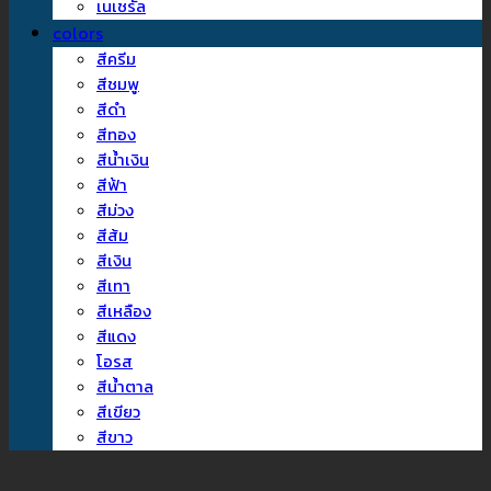
เนเชรัล
colors
สีครีม
สีชมพู
สีดำ
สีทอง
สีน้ำเงิน
สีฟ้า
สีม่วง
สีส้ม
สีเงิน
สีเทา
สีเหลือง
สีแดง
โอรส
สีน้ำตาล
สีเขียว
สีขาว