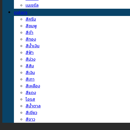
เนเชรัล
colors
สีครีม
สีชมพู
สีดำ
สีทอง
สีน้ำเงิน
สีฟ้า
สีม่วง
สีส้ม
สีเงิน
สีเทา
สีเหลือง
สีแดง
โอรส
สีน้ำตาล
สีเขียว
สีขาว