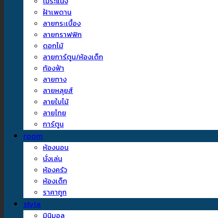
ไม้ระแนง
ฝ้าเพดาน
ลายกระเบื้อง
ลายกราฟฟิก
ดอกไม้
ลายการ์ตูน/ห้องเด็ก
ท้องฟ้า
ลายทาง
ลายหลุยส์
ลายใบไม้
ลายไทย
การ์ตูน
room
ห้องนอน
นั่งเล่น
ห้องครัว
ห้องเด็ก
ราคาถูก
style
มินิมอล