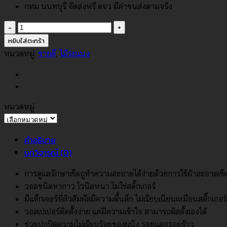
กทม นนทบุรี จัดส่งฟรี ตจว มีค่าขนส่งตามจริง
จำนวน
วอลเปเปอร์
หยิบใส่ตะกร้า
ลายไม้
หมวดหมู่:
ขายดี
,
ไม้ระแนง
ระแนง
ขนาด2cm
สี
เหลือง
หมวดหมู่
ครีม
หมวด
บีช
หมู่
คำอธิบาย
No.81816-
บทวิจารณ์ (0)
1
ชิ้น
การดูแลรักษาเช็ดถูทำความสะอาดได้ง่ายด้วยการใช้ผ้าสะอาดเช
วอลชนิดทากาว ไวนิลหนา ไม่ใช่สติ๊กเกอร์
มีแท็กเจอร์ที่ผิวสัมผัสมีความตื้นลึก ไม่เรียบเนียนเหมือนสติ๊กเกอร์
วอลเปเปอร์ติดตั้งง่าย แค่มีความเข้าใจ สามารถติดตั้งเองได้
ช่วยปกปิดความไม่เรียบร้อยของผนัง รอยแตกรอยร้าว