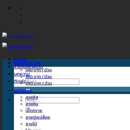
ข้าม
ไป
ยัง
เนื้อหา
Home
PROMOTION
รวมคอลเลคชั่น
340 บาท / ม้วน
บทความ
350 บาท / ม้วน
ติดต่อเรา
ค้นหา:
390 บาท / ม้วน
patterns
ลายอิฐ
ค้นหา:
ลายหิน
เม็ดทราย
ลายปูนเปลือย
ลายไม้