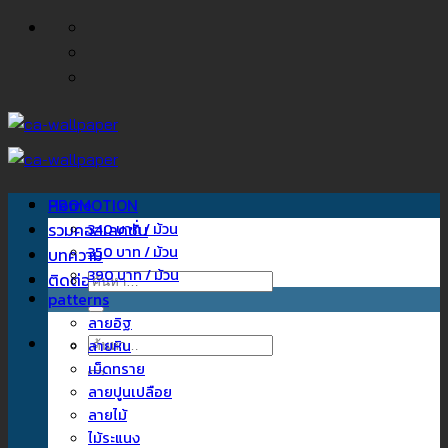
ข้าม
ไป
ยัง
เนื้อหา
Home
PROMOTION
รวมคอลเลคชั่น
340 บาท / ม้วน
350 บาท / ม้วน
บทความ
390 บาท / ม้วน
ติดต่อเรา
ค้นหา:
patterns
ลายอิฐ
ค้นหา:
ลายหิน
เม็ดทราย
ลายปูนเปลือย
ลายไม้
ไม้ระแนง