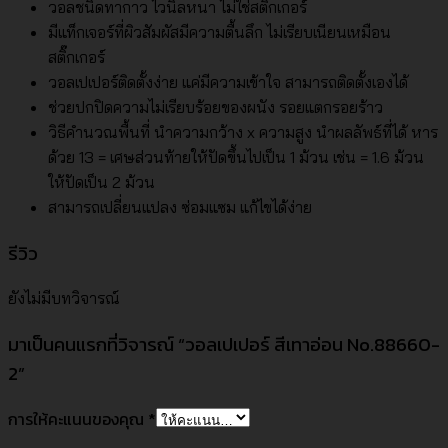
วอลชนิดทากาว ไวนิลหนา ไม่ใช่สติ๊กเกอร์
มีแท็กเจอร์ที่ผิวสัมผัสมีความตื้นลึก ไม่เรียบเนียนเหมือน
สติ๊กเกอร์
วอลเปเปอร์ติดตั้งง่าย แค่มีความเข้าใจ สามารถติดตั้งเองได้
ช่วยปกปิดความไม่เรียบร้อยของผนัง รอยแตกรอยร้าว
วิธีคำนวณพื้นที่ นำความกว้าง x ความสูง นำผลลัพธ์ที่ได้ หาร
ด้วย 13 = เศษส่วนท้ายให้ปัดขึ้นไปเป็น 1 ม้วน เช่น = 1.6 ม้วน
ให้ปัดเป็น 2 ม้วน
สามารถเปลี่ยนแปลง ซ่อมแซม แก้ไขได้ง่าย
รีวิว
ยังไม่มีบทวิจารณ์
มาเป็นคนแรกที่วิจารณ์ “วอลเปเปอร์ สีเทาอ่อน No.88660-
2”
การให้คะแนนของคุณ
*