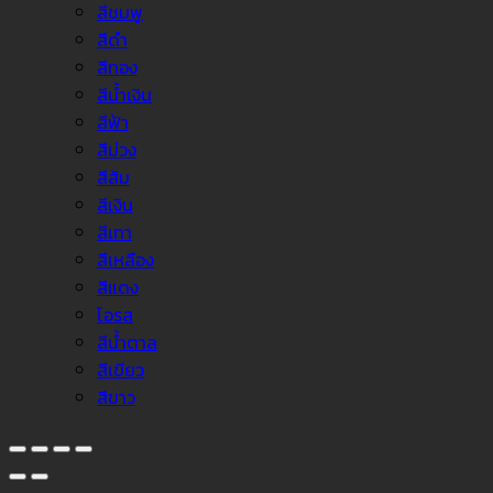
สีชมพู
สีดำ
สีทอง
สีน้ำเงิน
สีฟ้า
สีม่วง
สีส้ม
สีเงิน
สีเทา
สีเหลือง
สีแดง
โอรส
สีน้ำตาล
สีเขียว
สีขาว