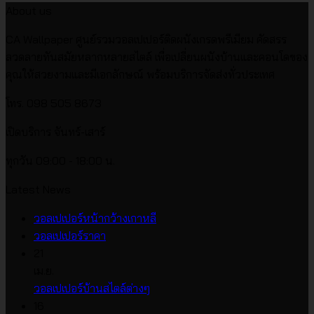
About us
CA Wallpaper ศูนย์รวมวอลเปเปอร์ติดผนังเกรดพรีเมียม คัดสรร
ลวดลายทันสมัยหลากหลายสไตล์ เพื่อเปลี่ยนผนังบ้านและคอนโดของ
คุณให้สวยงามและมีเอกลักษณ์ พร้อมบริการจัดส่งทั่วประเทศ
โทร. 098 505 8673
เปิดบริการ จันทร์-เสาร์
ทุกวัน 09:00 - 18:00 น.
Latest News
ไม่มี
วอลเปเปอร์หน้ากว้างเกาหลี
ไม่มี
ความ
วอลเปเปอร์ราคา
ความ
เห็น
21
บน
เห็น
เม.ย.
บน
วอลเปเปอร์
ไม่มี
วอลเปเปอร์บ้านสไตล์ต่างๆ
วอลเปเปอร์
หน้า
ความ
16