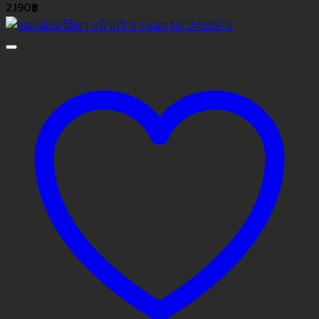
2,190
฿