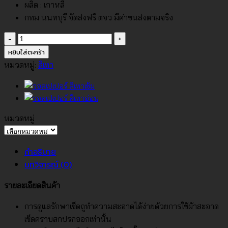
ผลิต : เกาหลี
กทม นนทบุรี จัดส่งฟรี ตจว มีค่าขนส่งตามจริง
จำนวน
วอลเปเปอร์
หยิบใส่ตะกร้า
สี
หมวดหมู่:
สีเทา
เทา
อ่อน
No.88660-
2
หมวดหมู่
ชิ้น
หมวด
หมู่
คำอธิบาย
บทวิจารณ์ (0)
รายละเอียดสินค้า
การดูแลรักษาเช็ดถูทำความสะอาดได้ง่ายด้วยการใช้ผ้าสะอาด
เช็ดคราบสกปรกออกเท่านั้น