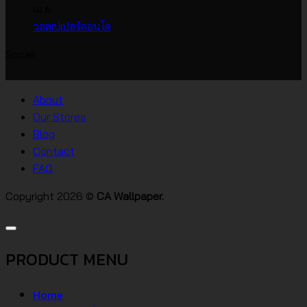
ราคา
กว้าง
เห็น
เม.ย.
บน
เกาหลี
ไม่มี
วอลเปเปอร์คอนโด
วอลเปเปอร์
ความ
Socail
บ้าน
เห็น
บน
สไตล์
วอลเปเปอร์
ต่างๆ
About
คอน
Our Stores
โด
Blog
Contact
FAQ
Copyright 2026 ©
CA Wallpaper.
PRODUCT MENU
Home