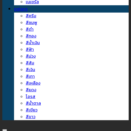
เนเชรัล
colors
สีครีม
สีชมพู
สีดำ
สีทอง
สีน้ำเงิน
สีฟ้า
สีม่วง
สีส้ม
สีเงิน
สีเทา
สีเหลือง
สีแดง
โอรส
สีน้ำตาล
สีเขียว
สีขาว