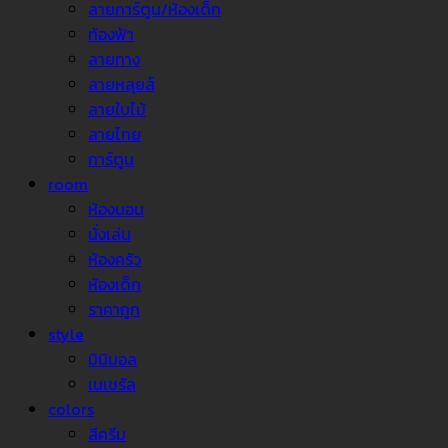
ลายการ์ตูน/ห้องเด็ก
ท้องฟ้า
ลายทาง
ลายหลุยส์
ลายใบไม้
ลายไทย
การ์ตูน
room
ห้องนอน
นั่งเล่น
ห้องครัว
ห้องเด็ก
ราคาถูก
style
มินิมอล
เนเชรัล
colors
สีครีม