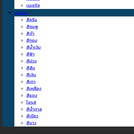
เนเชรัล
colors
สีครีม
สีชมพู
สีดำ
สีทอง
สีน้ำเงิน
สีฟ้า
สีม่วง
สีส้ม
สีเงิน
สีเทา
สีเหลือง
สีแดง
โอรส
สีน้ำตาล
สีเขียว
สีขาว