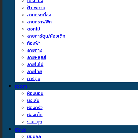
ไม้ระแนง
ฝ้าเพดาน
ลายกระเบื้อง
ลายกราฟฟิก
ดอกไม้
ลายการ์ตูน/ห้องเด็ก
ท้องฟ้า
ลายทาง
ลายหลุยส์
ลายใบไม้
ลายไทย
การ์ตูน
room
ห้องนอน
นั่งเล่น
ห้องครัว
ห้องเด็ก
ราคาถูก
style
มินิมอล