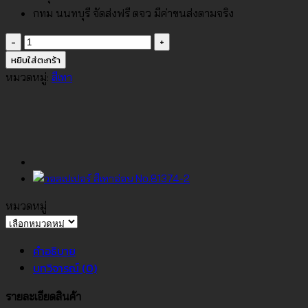
กทม นนทบุรี จัดส่งฟรี ตจว มีค่าขนส่งตามจริง
จำนวน
วอลเปเปอร์
หยิบใส่ตะกร้า
สี
หมวดหมู่:
สีเทา
เทา
ปน
น้ำตาล
No.81346-
1
ชิ้น
หมวดหมู่
หมวด
หมู่
คำอธิบาย
บทวิจารณ์ (0)
รายละเอียดสินค้า