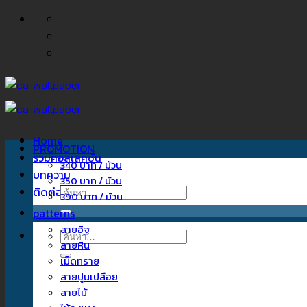
ข้าม
ไป
ยัง
เนื้อหา
Home
PROMOTION
รวมคอลเลคชั่น
340 บาท / ม้วน
บทความ
350 บาท / ม้วน
ติดต่อเรา
ค้นหา:
390 บาท / ม้วน
patterns
ลายอิฐ
ค้นหา:
ลายหิน
เม็ดทราย
ลายปูนเปลือย
ลายไม้