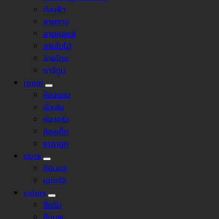
ท้องฟ้า
ลายทาง
ลายหลุยส์
ลายใบไม้
ลายไทย
การ์ตูน
room
ห้องนอน
นั่งเล่น
ห้องครัว
ห้องเด็ก
ราคาถูก
style
มินิมอล
เนเชรัล
colors
สีครีม
สีชมพู