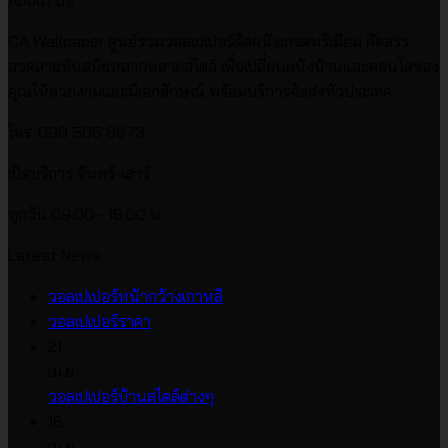
About us
CA Wallpaper ศูนย์รวมวอลเปเปอร์ติดผนังเกรดพรีเมียม คัดสรร
ลวดลายทันสมัยหลากหลายสไตล์ เพื่อเปลี่ยนผนังบ้านและคอนโดของ
คุณให้สวยงามและมีเอกลักษณ์ พร้อมบริการจัดส่งทั่วประเทศ
โทร. 098 505 8673
เปิดบริการ จันทร์-เสาร์
ทุกวัน 09:00 - 18:00 น.
Latest News
ไม่มี
วอลเปเปอร์หน้ากว้างเกาหลี
ไม่มี
ความ
วอลเปเปอร์ราคา
ความ
เห็น
21
บน
เห็น
เม.ย.
บน
วอลเปเปอร์
ไม่มี
วอลเปเปอร์บ้านสไตล์ต่างๆ
วอลเปเปอร์
หน้า
ความ
16
ราคา
กว้าง
เห็น
เม.ย.