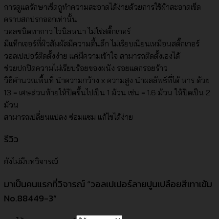
การดูแลรักษาเช็ดถูทำความสะอาดได้ง่ายด้วยการใช้ผ้าสะอาดเช็ด
คราบสกปรกออกเท่านั้น
วอลชนิดทากาว ไวนิลหนา ไม่ใช่สติ๊กเกอร์
มีแท็กเจอร์ที่ผิวสัมผัสมีความตื้นลึก ไม่เรียบเนียนเหมือนสติ๊กเกอร์
วอลเปเปอร์ติดตั้งง่าย แค่มีความเข้าใจ สามารถติดตั้งเองได้
ช่วยปกปิดความไม่เรียบร้อยของผนัง รอยแตกรอยร้าว
วิธีคำนวณพื้นที่ นำความกว้าง x ความสูง นำผลลัพธ์ที่ได้ หาร ด้วย
13 = เศษส่วนท้ายให้ปัดขึ้นไปเป็น 1 ม้วน เช่น = 1.6 ม้วน ให้ปัดเป็น 2
ม้วน
สามารถเปลี่ยนแปลง ซ่อมแซม แก้ไขได้ง่าย
รีวิว
ยังไม่มีบทวิจารณ์
มาเป็นคนแรกที่วิจารณ์ “วอลเปเปอร์ลายปูนเปลือยสีเทาเข้ม
No.88449-3”