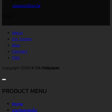
บน
เกาหลี
ไม่มี
วอลเปเปอร์คอนโด
วอลเปเปอร์
ความ
Socail
บ้าน
เห็น
บน
สไตล์
วอลเปเปอร์
ต่างๆ
About
คอน
Our Stores
โด
Blog
Contact
FAQ
Copyright 2026 ©
CA Wallpaper.
PRODUCT MENU
Home
รวมคอลเลคชั่น