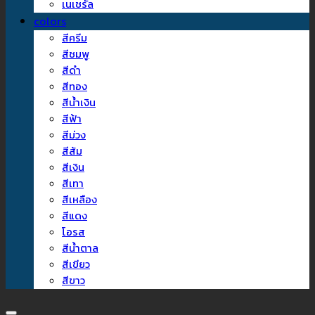
เนเชรัล
colors
สีครีม
สีชมพู
สีดำ
สีทอง
สีน้ำเงิน
สีฟ้า
สีม่วง
สีส้ม
สีเงิน
สีเทา
สีเหลือง
สีแดง
โอรส
สีน้ำตาล
สีเขียว
สีขาว