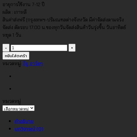
อายุการใช้งาน 7-12 ปี
ผลิต : เกาหลี
สินค่าส่งฟรี (กรุงเทพฯ-ปริมณฑลต่างจังหวัด มีค่าจัดส่งตามจริง
จัดส่ง ตัดรอบ 17.00 น.ของทุกวันจัดส่งสินค้าวันรุ่งขึ้น วันอาทิตย์
หยุด 1 วัน
จำนวน
วอลเปเปอร์
หยิบใส่ตะกร้า
ลาย
หมวดหมู่:
อิฐ อาร์ตๆ
ปูน
เปลือย
สี
เทา
เข้ม
หมวดหมู่
หมวด
No.88449-
หมู่
3
คำอธิบาย
ชิ้น
บทวิจารณ์ (0)