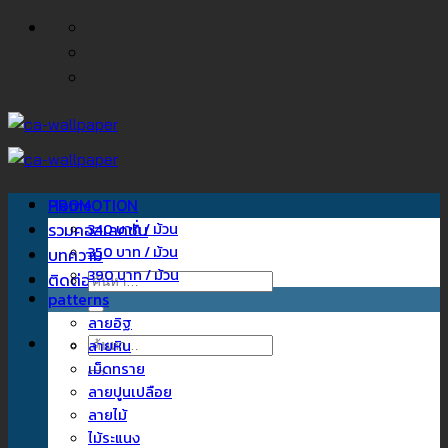
ข้าม
ไป
ยัง
เนื้อหา
Home
PROMOTION
รวมคอลเลคชั่น
340 บาท / ม้วน
350 บาท / ม้วน
บทความ
390 บาท / ม้วน
ติดต่อเรา
ค้นหา:
patterns
ลายอิฐ
ค้นหา:
ลายหิน
เม็ดทราย
ลายปูนเปลือย
ลายไม้
ไม้ระแนง