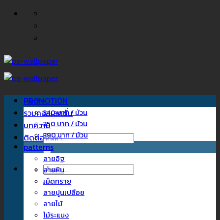
ข้าม
ไป
ยัง
เนื้อหา
Home
PROMOTION
รวมคอลเลคชั่น
340 บาท / ม้วน
350 บาท / ม้วน
บทความ
390 บาท / ม้วน
ติดต่อเรา
ค้นหา:
patterns
ลายอิฐ
ค้นหา:
ลายหิน
เม็ดทราย
ลายปูนเปลือย
ลายไม้
ไม้ระแนง