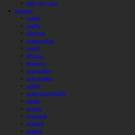
390 บาท / ม้วน
patterns
ลายอิฐ
ลายหิน
เม็ดทราย
ลายปูนเปลือย
ลายไม้
ไม้ระแนง
ฝ้าเพดาน
ลายกระเบื้อง
ลายกราฟฟิก
ดอกไม้
ลายการ์ตูน/ห้องเด็ก
ท้องฟ้า
ลายทาง
ลายหลุยส์
ลายใบไม้
ลายไทย