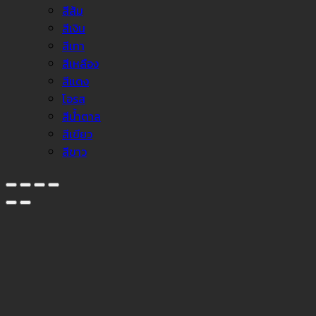
สีส้ม
สีเงิน
สีเทา
สีเหลือง
สีแดง
โอรส
สีน้ำตาล
สีเขียว
สีขาว
↓
Facebook Messenger