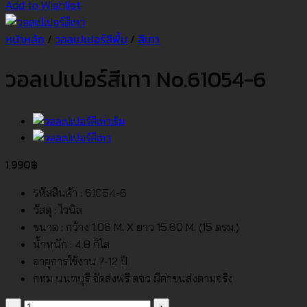
Add to Wishlist
หน้าหลัก
/
วอลเปเปอร์สีพื้น
/
สีเทา
วอลเปเปอร์สีเทา No.61054-6
1,990
฿
รหัสสินค้า : 61054-6
วัสดุ : ไวนิล
ขนาด : กว้าง 1.06 M. X ยาว 15.60 M. (15 ตรม.)
น้ำหนัก : 4.8 กิโล
อายุการใช้งาน 7-12 ปี
กทม นนทบุรี จัดส่งฟรี ตจว มีค่าขนส่งตามจริง
จำนวน