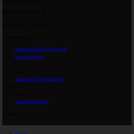
โทร. 098 505 8673
เปิดบริการ จันทร์-เสาร์
ทุกวัน 09:00 - 18:00 น.
Latest News
ไม่มี
วอลเปเปอร์หน้ากว้างเกาหลี
ไม่มี
ความ
วอลเปเปอร์ราคา
ความ
เห็น
21
บน
เห็น
เม.ย.
บน
วอลเปเปอร์
ไม่มี
วอลเปเปอร์บ้านสไตล์ต่างๆ
วอลเปเปอร์
หน้า
ความ
16
ราคา
กว้าง
เห็น
เม.ย.
บน
เกาหลี
ไม่มี
วอลเปเปอร์คอนโด
วอลเปเปอร์
ความ
Socail
บ้าน
เห็น
บน
สไตล์
วอลเปเปอร์
ต่างๆ
About