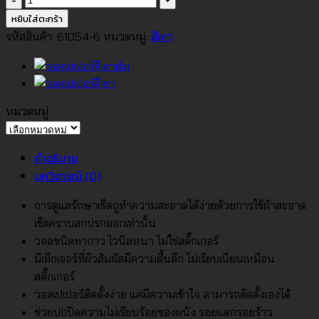
วอลเปเปอร์
หยิบใส่ตะกร้า
สี
รหัสสินค้า:
61054-6
หมวดหมู่:
สีเทา
เทา
No.61054-
6
ชิ้น
หมวดหมู่
หมวด
หมู่
คำอธิบาย
บทวิจารณ์ (0)
การดูแลรักษาเช็ดถูทำความสะอาดได้ง่ายด้วยการใช้ผ้าสะอาด
เช็ดคราบสกปรกออกเท่านั้น
วอลชนิดทากาว ไวนิลหนา ไม่ใช่สติ๊กเกอร์
มีเท็กเจอร์ที่ผิวสัมผัสมีความตื้นลึก ไม่เรียบเนียนเหมือน
สติ๊กเกอร์
วอลเปเปอร์ติดตั้งง่าย แค่มีความเข้าใจ สามารถติดตั้งเองได้
ช่วยปกปิดความไม่เรียบร้อยของผนัง รอยแตกรอยร้าว