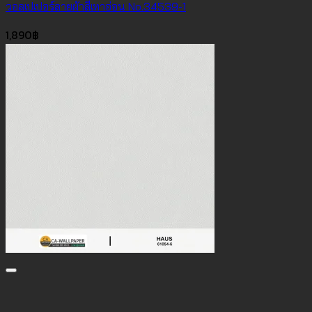
วอลเปเปอร์ลายผ้าสีเทาอ่อน No.34539-1
1,890
฿