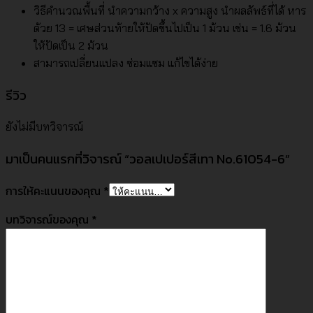
วิธีคำนวณพื้นที่ นำความกว้าง x ความสูง นำผลลัพธ์ที่ได้ หาร
ด้วย 13 = เศษส่วนท้ายให้ปัดขึ้นไปเป็น 1 ม้วน เช่น = 1.6 ม้วน
ให้ปัดเป็น 2 ม้วน
สามารถเปลี่ยนแปลง ซ่อมแซม แก้ไขได้ง่าย
รีวิว
ยังไม่มีบทวิจารณ์
มาเป็นคนแรกที่วิจารณ์ “วอลเปเปอร์สีเทา No.61054-6”
การให้คะแนนของคุณ
*
บทวิจารณ์ของคุณ
*