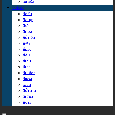
เนเชรัล
colors
สีครีม
สีชมพู
สีดำ
สีทอง
สีน้ำเงิน
สีฟ้า
สีม่วง
สีส้ม
สีเงิน
สีเทา
สีเหลือง
สีแดง
โอรส
สีน้ำตาล
สีเขียว
สีขาว