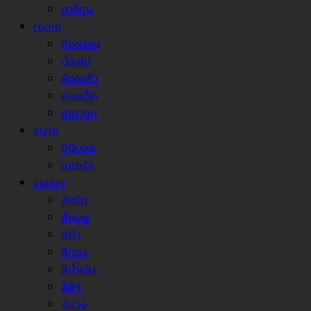
การ์ตูน
room
ห้องนอน
นั่งเล่น
ห้องครัว
ห้องเด็ก
ราคาถูก
style
มินิมอล
เนเชรัล
colors
สีครีม
สีชมพู
สีดำ
สีทอง
สีน้ำเงิน
สีฟ้า
สีม่วง