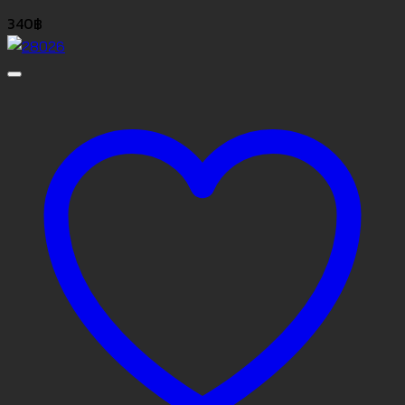
340
฿