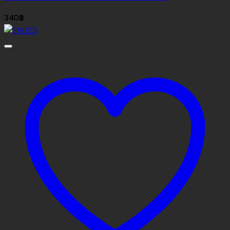
340
฿