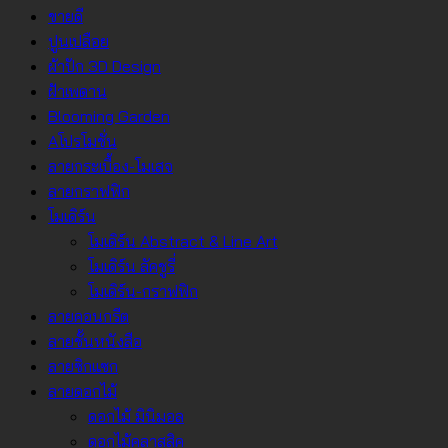
ขายดี
ปูนเปลือย
ผ้าปัก 3D Design
ฝ้าเพดาน
Blooming Garden
Aโปรโมชั่น
ลายกระเบื้อง-โมเสจ
ลายกราฟฟิก
โมเดิร์น
โมเดิร์น Abstract & Line Art
โมเดิร์น ลัคชูรี่
โมเดิร์น-กราฟฟิก
ลายคอนกรีต
ลายชั้นหนังสือ
ลายซิกแซก
ลายดอกไม้
ดอกไม้ มินิมอล
ดอกไม้คลาสสิค