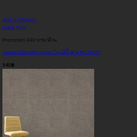
Add to Wishlist
Quick View
Promotion 340 บาท/ม้วน
วอลเปเปอร์ลายผ้ากระสอบ โทนสีน้ำตาล No.28013
340
฿