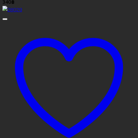
340
฿