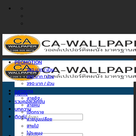
ข้าม
ไป
ยัง
เนื้อหา
PROMOTION
340 บาท / ม้วน
350 บาท / ม้วน
390 บาท / ม้วน
patterns
Home
ลายอิฐ
รวมคอลเลคชั่น
ลายหิน
บทความ
เม็ดทราย
ติดต่อเรา
ค้นหา:
ลายปูนเปลือย
ลายไม้
ไม้ระแนง