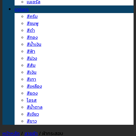
เนเชรัล
colors
สีครีม
สีชมพู
สีดำ
สีทอง
สีน้ำเงิน
สีฟ้า
สีม่วง
สีส้ม
สีเงิน
สีเทา
สีเหลือง
สีแดง
โอรส
สีน้ำตาล
สีเขียว
สีขาว
หน้าหลัก
/
ลายผ้า
/
ผ้ากระสอบ