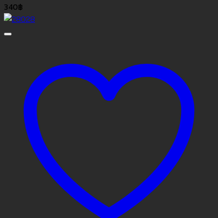
340
฿