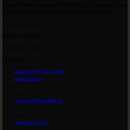
ลวดลายทันสมัยหลากหลายสไตล์ เพื่อเปลี่ยนผนังบ้านและคอนโดของ
คุณให้สวยงามและมีเอกลักษณ์ พร้อมบริการจัดส่งทั่วประเทศ
โทร. 098 505 8673
เปิดบริการ จันทร์-เสาร์
ทุกวัน 09:00 - 18:00 น.
Latest News
ไม่มี
วอลเปเปอร์หน้ากว้างเกาหลี
ไม่มี
ความ
วอลเปเปอร์ราคา
ความ
เห็น
21
บน
เห็น
เม.ย.
บน
วอลเปเปอร์
ไม่มี
วอลเปเปอร์บ้านสไตล์ต่างๆ
วอลเปเปอร์
หน้า
ความ
16
ราคา
กว้าง
เห็น
เม.ย.
บน
เกาหลี
ไม่มี
วอลเปเปอร์คอนโด
วอลเปเปอร์
ความ