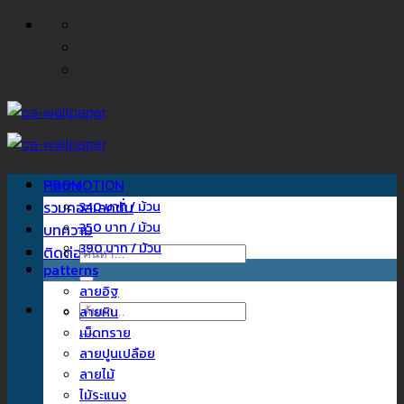
ข้าม
ไป
ยัง
เนื้อหา
Home
PROMOTION
รวมคอลเลคชั่น
340 บาท / ม้วน
350 บาท / ม้วน
บทความ
390 บาท / ม้วน
ติดต่อเรา
ค้นหา:
patterns
ลายอิฐ
ค้นหา:
ลายหิน
เม็ดทราย
ลายปูนเปลือย
ลายไม้
ไม้ระแนง