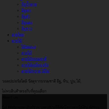
อิฐน้ำตาล
อิฐเทา
อิฐดำ
อิฐแดง
อิฐขาว
ลายไทย
ลายไม้
ไม้ระแนง
ลายไม้
ลายไม้ธรรมชาติ
ลายไม้เหมือนจริง
ลายไม้หวาย ไม้ไผ่
วอลเปเปอร์สไตล์ วัสดุจากธรรมชาติ อิฐ, หิน, ปูน,ไม้,
ไม่พบสินค้าตรงกับที่คุณเลือก
About us
CA Wallpaper ศูนย์รวมวอลเปเปอร์ติดผนังเกรดพรีเมียม คัดสรร