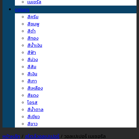
เนเชรัล
colors
สีครีม
สีชมพู
สีดำ
สีทอง
สีน้ำเงิน
สีฟ้า
สีม่วง
สีส้ม
สีเงิน
สีเทา
สีเหลือง
สีแดง
โอรส
สีน้ำตาล
สีเขียว
สีขาว
หน้าหลัก
/
สไตล์วอลเปเปอร์
/
วอลเปเปอร์ เนเชอรัล