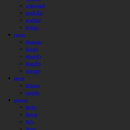
ลายหลุยส์
ลายใบไม้
ลายไทย
การ์ตูน
room
ห้องนอน
นั่งเล่น
ห้องครัว
ห้องเด็ก
ราคาถูก
style
มินิมอล
เนเชรัล
colors
สีครีม
สีชมพู
สีดำ
สีทอง