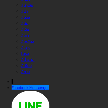
สีน้ำเงิน
สีฟ้า
สีม่วง
สีส้ม
สีเงิน
สีเทา
สีเหลือง
สีแดง
โอรส
สีน้ำตาล
สีเขียว
สีขาว
↓
Facebook Messenger