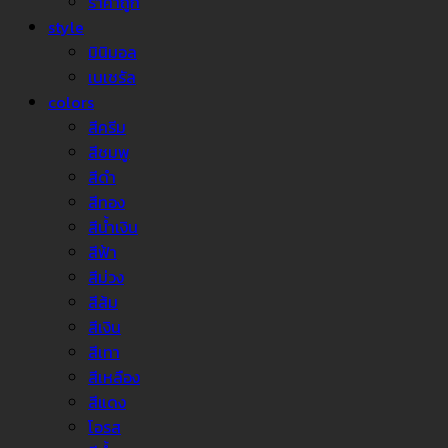
ราคาถูก
style
มินิมอล
เนเชรัล
colors
สีครีม
สีชมพู
สีดำ
สีทอง
สีน้ำเงิน
สีฟ้า
สีม่วง
สีส้ม
สีเงิน
สีเทา
สีเหลือง
สีแดง
โอรส