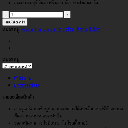
กทม นนทบุรี จัดส่งฟรี ตจว. มีค่าขนส่งตามจริง
จำนวน
วอลเปเปอร์
หยิบใส่ตะกร้า
ลาย
หมวดหมู่:
Promotion 390 บาท / ม้วน
,
สีขาว
,
สีเขียว
ผ้า
สี
เขียว
No.AW30-
หมวดหมู่
25
หมวด
ชิ้น
หมู่
คำอธิบาย
บทวิจารณ์ (0)
รายละเอียดสินค้า
การดูแลรักษาเช็ดถูทำความสะอาดได้ง่ายด้วยการใช้ผ้าสะอาด
เช็ดคราบสกปรกออกเท่านั้น
วอลชนิดทากาว ไวนิลหนา ไม่ใช่สติ๊กเกอร์