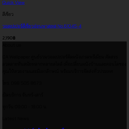
Quick View
สีเขียว
วอลเปเปอร์สีเขียวอ่อนพาสเทส No.61045-4
2,190
฿
About us
CA Wallpaper ศูนย์รวมวอลเปเปอร์ติดผนังเกรดพรีเมียม คัดสรร
ลวดลายทันสมัยหลากหลายสไตล์ เพื่อเปลี่ยนผนังบ้านและคอนโดของ
คุณให้สวยงามและมีเอกลักษณ์ พร้อมบริการจัดส่งทั่วประเทศ
โทร. 098 505 8673
เปิดบริการ จันทร์-เสาร์
ทุกวัน 09:00 - 18:00 น.
Latest News