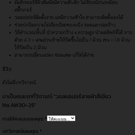
มีแท็กเจอร์ที่ผิวสัมผัสมีความตื้นลึก ไม่เรียบเนียนเหมือน
สติ๊กเกอร์
วอลเปเปอร์ติดตั้งง่าย แค่มีความเข้าใจ สามารถติดตั้งเองได้
ช่วยปกปิดความไม่เรียบร้อยของผนัง รอยแตกรอยร้าว
วิธีคำนวณพื้นที่ นำความกว้าง x ความสูง นำผลลัพธ์ที่ได้ หาร
ด้วย 4.3 = เศษส่วนท้ายให้ปัดขึ้นไปเป็น 1 ม้วน เช่น = 1.6 ม้วน
ให้ปัดเป็น 2 ม้วน
สามารถเปลี่ยนแปลง ซ่อมแซม แก้ไขได้ง่าย
รีวิว
ยังไม่มีบทวิจารณ์
มาเป็นคนแรกที่วิจารณ์ “วอลเปเปอร์ลายผ้าสีเขียว
No.AW30-25”
การให้คะแนนของคุณ
*
บทวิจารณ์ของคุณ
*