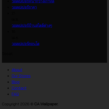
ไม่มี
วอลเปเปอร์หน้ากว้างเกาหลี
ไม่มี
ความ
วอลเปเปอร์ราคา
ความ
เห็น
21
บน
เห็น
เม.ย.
บน
วอลเปเปอร์
ไม่มี
วอลเปเปอร์บ้านสไตล์ต่างๆ
วอลเปเปอร์
หน้า
ความ
16
ราคา
กว้าง
เห็น
เม.ย.
บน
เกาหลี
ไม่มี
วอลเปเปอร์คอนโด
วอลเปเปอร์
ความ
Socail
บ้าน
เห็น
บน
สไตล์
วอลเปเปอร์
ต่างๆ
About
คอน
Our Stores
โด
Blog
Contact
FAQ
Copyright 2026 ©
CA Wallpaper.