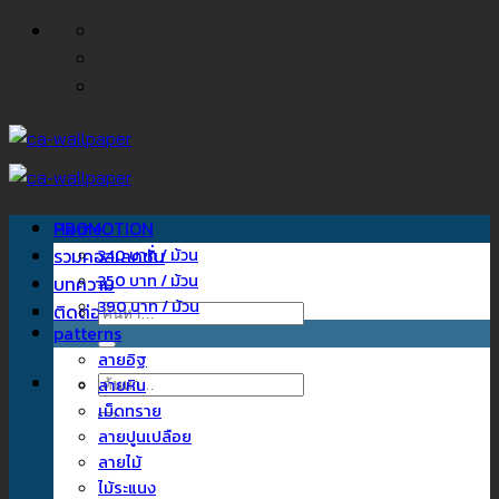
ข้าม
ไป
ยัง
เนื้อหา
Home
PROMOTION
รวมคอลเลคชั่น
340 บาท / ม้วน
350 บาท / ม้วน
บทความ
390 บาท / ม้วน
ติดต่อเรา
ค้นหา:
patterns
ลายอิฐ
ค้นหา:
ลายหิน
เม็ดทราย
ลายปูนเปลือย
ลายไม้
ไม้ระแนง