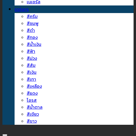
เนเชรัล
colors
สีครีม
สีชมพู
สีดำ
สีทอง
สีน้ำเงิน
สีฟ้า
สีม่วง
สีส้ม
สีเงิน
สีเทา
สีเหลือง
สีแดง
โอรส
สีน้ำตาล
สีเขียว
สีขาว