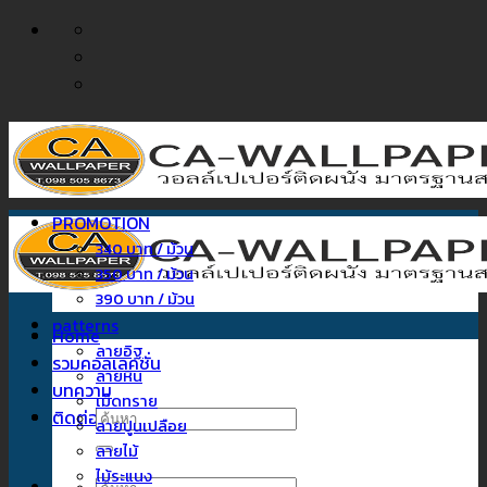
ข้าม
ไป
ยัง
เนื้อหา
PROMOTION
340 บาท / ม้วน
350 บาท / ม้วน
390 บาท / ม้วน
patterns
Home
ลายอิฐ
รวมคอลเลคชั่น
ลายหิน
บทความ
เม็ดทราย
ติดต่อเรา
ค้นหา:
ลายปูนเปลือย
ลายไม้
ไม้ระแนง