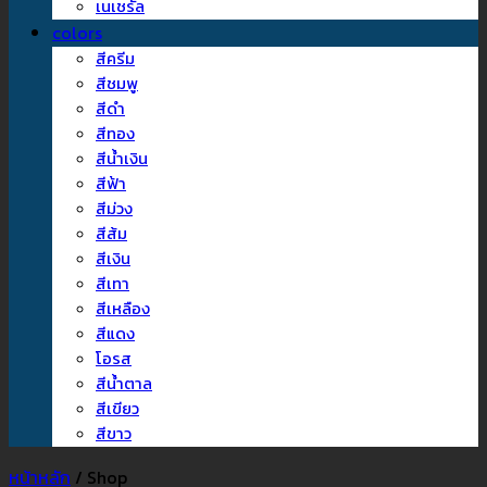
เนเชรัล
colors
สีครีม
สีชมพู
สีดำ
สีทอง
สีน้ำเงิน
สีฟ้า
สีม่วง
สีส้ม
สีเงิน
สีเทา
สีเหลือง
สีแดง
โอรส
สีน้ำตาล
สีเขียว
สีขาว
หน้าหลัก
/
Shop