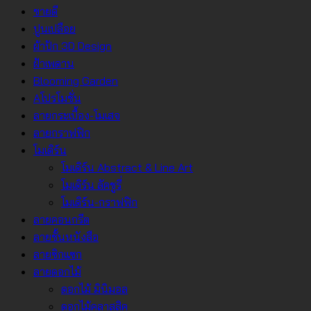
ขายดี
ปูนเปลือย
ผ้าปัก 3D Design
ฝ้าเพดาน
Blooming Garden
Aโปรโมชั่น
ลายกระเบื้อง-โมเสจ
ลายกราฟฟิก
โมเดิร์น
โมเดิร์น Abstract & Line Art
โมเดิร์น ลัคชูรี่
โมเดิร์น-กราฟฟิก
ลายคอนกรีต
ลายชั้นหนังสือ
ลายซิกแซก
ลายดอกไม้
ดอกไม้ มินิมอล
ดอกไม้คลาสสิค