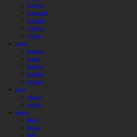
ลายทาง
ลายหลุยส์
ลายใบไม้
ลายไทย
การ์ตูน
room
ห้องนอน
นั่งเล่น
ห้องครัว
ห้องเด็ก
ราคาถูก
style
มินิมอล
เนเชรัล
colors
สีครีม
สีชมพู
สีดำ