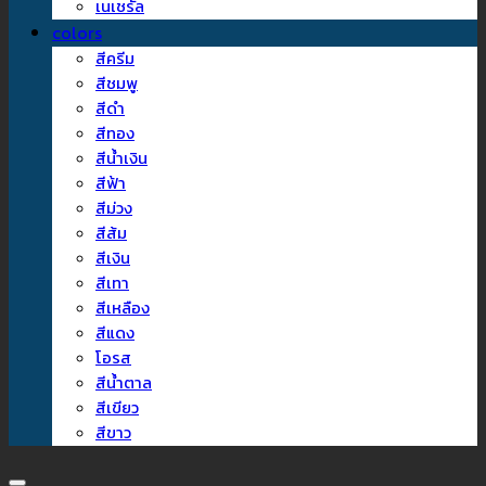
เนเชรัล
colors
สีครีม
สีชมพู
สีดำ
สีทอง
สีน้ำเงิน
สีฟ้า
สีม่วง
สีส้ม
สีเงิน
สีเทา
สีเหลือง
สีแดง
โอรส
สีน้ำตาล
สีเขียว
สีขาว