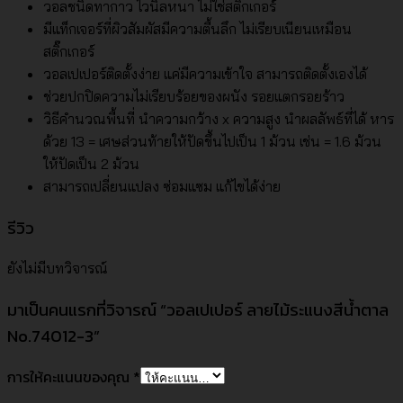
วอลชนิดทากาว ไวนิลหนา ไม่ใช่สติ๊กเกอร์
มีแท็กเจอร์ที่ผิวสัมผัสมีความตื้นลึก ไม่เรียบเนียนเหมือน
สติ๊กเกอร์
วอลเปเปอร์ติดตั้งง่าย แค่มีความเข้าใจ สามารถติดตั้งเองได้
ช่วยปกปิดความไม่เรียบร้อยของผนัง รอยแตกรอยร้าว
วิธีคำนวณพื้นที่ นำความกว้าง x ความสูง นำผลลัพธ์ที่ได้ หาร
ด้วย 13 = เศษส่วนท้ายให้ปัดขึ้นไปเป็น 1 ม้วน เช่น = 1.6 ม้วน
ให้ปัดเป็น 2 ม้วน
สามารถเปลี่ยนแปลง ซ่อมแซม แก้ไขได้ง่าย
รีวิว
ยังไม่มีบทวิจารณ์
มาเป็นคนแรกที่วิจารณ์ “วอลเปเปอร์ ลายไม้ระแนงสีน้ำตาล
No.74012-3”
การให้คะแนนของคุณ
*