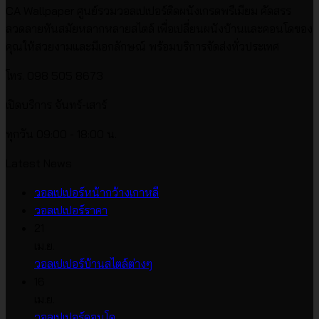
CA Wallpaper ศูนย์รวมวอลเปเปอร์ติดผนังเกรดพรีเมียม คัดสรร
ลวดลายทันสมัยหลากหลายสไตล์ เพื่อเปลี่ยนผนังบ้านและคอนโดของ
คุณให้สวยงามและมีเอกลักษณ์ พร้อมบริการจัดส่งทั่วประเทศ
โทร. 098 505 8673
เปิดบริการ จันทร์-เสาร์
ทุกวัน 09:00 - 18:00 น.
Latest News
ไม่มี
วอลเปเปอร์หน้ากว้างเกาหลี
ไม่มี
ความ
วอลเปเปอร์ราคา
ความ
เห็น
21
บน
เห็น
เม.ย.
บน
วอลเปเปอร์
ไม่มี
วอลเปเปอร์บ้านสไตล์ต่างๆ
วอลเปเปอร์
หน้า
ความ
16
ราคา
กว้าง
เห็น
เม.ย.
บน
เกาหลี
ไม่มี
วอลเปเปอร์คอนโด