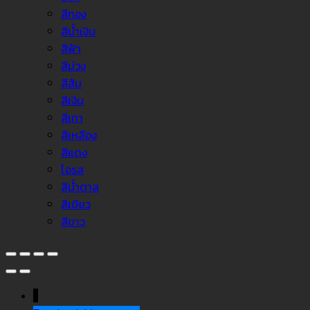
สีทอง
สีน้ำเงิน
สีฟ้า
สีม่วง
สีส้ม
สีเงิน
สีเทา
สีเหลือง
สีแดง
โอรส
สีน้ำตาล
สีเขียว
สีขาว
↓