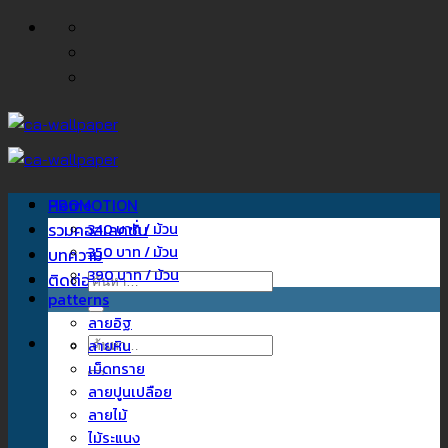
ข้าม
ไป
ยัง
เนื้อหา
Home
PROMOTION
รวมคอลเลคชั่น
340 บาท / ม้วน
350 บาท / ม้วน
บทความ
390 บาท / ม้วน
ติดต่อเรา
ค้นหา:
patterns
ลายอิฐ
ค้นหา:
ลายหิน
เม็ดทราย
ลายปูนเปลือย
ลายไม้
ไม้ระแนง