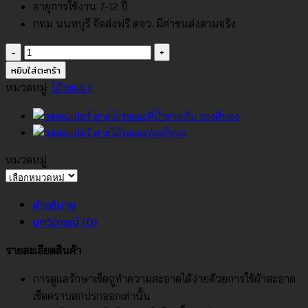
อายุการใช้งาน 7-12 ปี
กทม นนทบุรี จัดส่งฟรี ตจว. มีค่าขนส่งตามจริง
จำนวน
วอลเปเปอร์
หยิบใส่ตะกร้า
ลายไม้
หมวดหมู่:
ไม้ระแนง
ระแนง
สี
น้ำตาล
No.74012-
หมวดหมู่
3
หมวด
ชิ้น
หมู่
คำอธิบาย
บทวิจารณ์ (0)
รายละเอียดสินค้า
การดูแลรักษาเช็ดถูทำความสะอาดได้ง่ายด้วยการใช้ผ้าสะอาด
เช็ดคราบสกปรกออกเท่านั้น