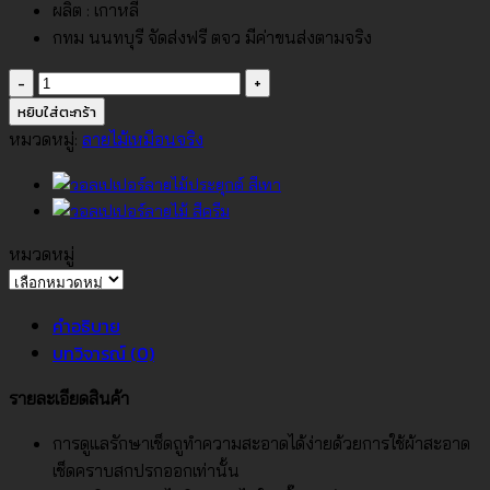
ผลิต : เกาหลี
กทม นนทบุรี จัดส่งฟรี ตจว มีค่าขนส่งตามจริง
จำนวน
วอลเปเปอร์
หยิบใส่ตะกร้า
ลายไม้
หมวดหมู่:
ลายไม้เหมือนจริง
สี
น้ำตาล
อ่อน
No.88664-
หมวดหมู่
3
หมวด
ชิ้น
หมู่
คำอธิบาย
บทวิจารณ์ (0)
รายละเอียดสินค้า
การดูแลรักษาเช็ดถูทำความสะอาดได้ง่ายด้วยการใช้ผ้าสะอาด
เช็ดคราบสกปรกออกเท่านั้น