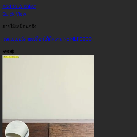
Add to Wishlist
Quick View
ลายไม้เหมือนจริง
วอลเปเปอร์ลายเปลือกไม้สีคราม No.ML110903
590
฿