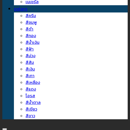
เนเชรัล
colors
สีครีม
สีชมพู
สีดำ
สีทอง
สีน้ำเงิน
สีฟ้า
สีม่วง
สีส้ม
สีเงิน
สีเทา
สีเหลือง
สีแดง
โอรส
สีน้ำตาล
สีเขียว
สีขาว