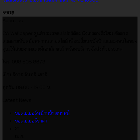
590
฿
About us
CA Wallpaper ศูนย์รวมวอลเปเปอร์ติดผนังเกรดพรีเมียม คัดสรร
ลวดลายทันสมัยหลากหลายสไตล์ เพื่อเปลี่ยนผนังบ้านและคอนโดของ
คุณให้สวยงามและมีเอกลักษณ์ พร้อมบริการจัดส่งทั่วประเทศ
โทร. 098 505 8673
เปิดบริการ จันทร์-เสาร์
ทุกวัน 09:00 - 18:00 น.
Latest News
ไม่มี
วอลเปเปอร์หน้ากว้างเกาหลี
ไม่มี
ความ
วอลเปเปอร์ราคา
ความ
เห็น
21
บน
เห็น
เม.ย.