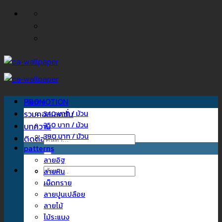
ข้าม
ไป
ยัง
เนื้อหา
Home
PROMOTION
รวมคอลเลคชั่น
340 บาท / ม้วน
350 บาท / ม้วน
บทความ
390 บาท / ม้วน
ติดต่อเรา
ค้นหา:
patterns
ลายอิฐ
ค้นหา:
ลายหิน
เม็ดทราย
ลายปูนเปลือย
ลายไม้
ไม้ระแนง