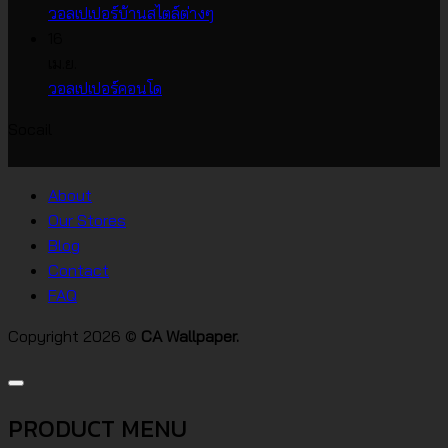
บน
วอลเปเปอร์
ไม่มี
วอลเปเปอร์บ้านสไตล์ต่างๆ
วอลเปเปอร์
หน้า
ความ
16
ราคา
กว้าง
เห็น
เม.ย.
บน
เกาหลี
ไม่มี
วอลเปเปอร์คอนโด
วอลเปเปอร์
ความ
Socail
บ้าน
เห็น
บน
สไตล์
วอลเปเปอร์
ต่างๆ
About
คอน
Our Stores
โด
Blog
Contact
FAQ
Copyright 2026 ©
CA Wallpaper.
PRODUCT MENU