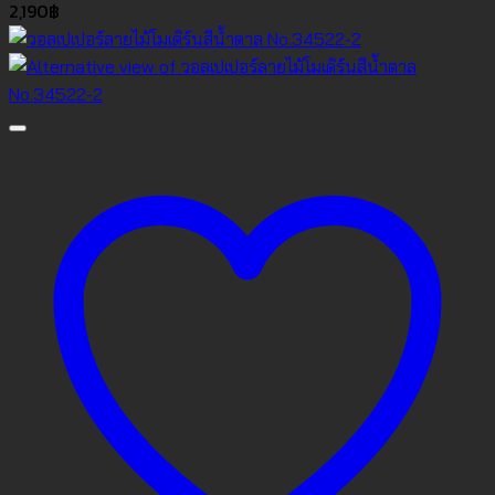
2,190
฿