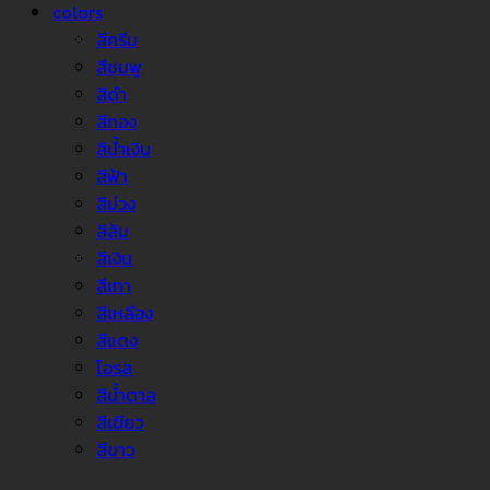
colors
สีครีม
สีชมพู
สีดำ
สีทอง
สีน้ำเงิน
สีฟ้า
สีม่วง
สีส้ม
สีเงิน
สีเทา
สีเหลือง
สีแดง
โอรส
สีน้ำตาล
สีเขียว
สีขาว