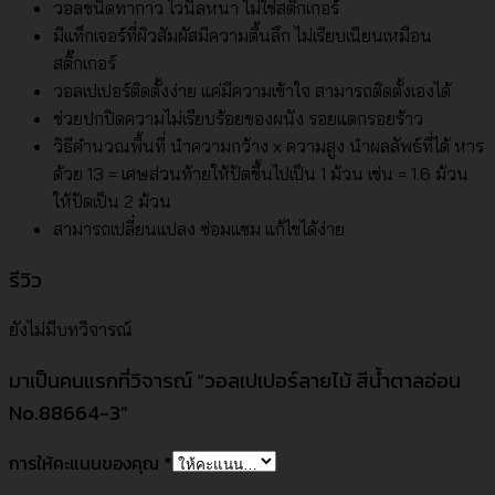
วอลชนิดทากาว ไวนิลหนา ไม่ใช่สติ๊กเกอร์
มีแท็กเจอร์ที่ผิวสัมผัสมีความตื้นลึก ไม่เรียบเนียนเหมือน
สติ๊กเกอร์
วอลเปเปอร์ติดตั้งง่าย แค่มีความเข้าใจ สามารถติดตั้งเองได้
ช่วยปกปิดความไม่เรียบร้อยของผนัง รอยแตกรอยร้าว
วิธีคำนวณพื้นที่ นำความกว้าง x ความสูง นำผลลัพธ์ที่ได้ หาร
ด้วย 13 = เศษส่วนท้ายให้ปัดขึ้นไปเป็น 1 ม้วน เช่น = 1.6 ม้วน
ให้ปัดเป็น 2 ม้วน
สามารถเปลี่ยนแปลง ซ่อมแซม แก้ไขได้ง่าย
รีวิว
ยังไม่มีบทวิจารณ์
มาเป็นคนแรกที่วิจารณ์ “วอลเปเปอร์ลายไม้ สีน้ำตาลอ่อน
No.88664-3”
การให้คะแนนของคุณ
*