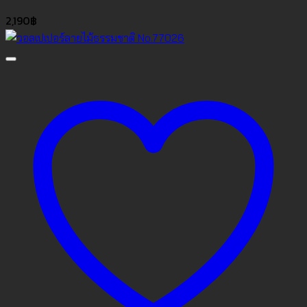
2,190
฿