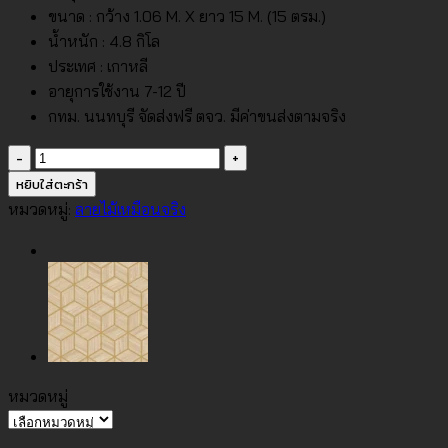
ขนาด : กว้าง 1.06 M. X ยาว 15 M. (15 ตรม.)
น้ำหนัก : 4.8 กิโล
ประเทศ : เกาหลี
อายุการใช้งาน 7-12 ปี
กทม. นนทบุรี จัดส่งฟรี ตจว. มีค่าขนส่งตามจริง
จำนวน
วอลเปเปอร์
หยิบใส่ตะกร้า
ลายไม้
หมวดหมู่:
ลายไม้เหมือนจริง
สี
ขาว
เทา
No.88512-
1
ชิ้น
หมวดหมู่
หมวด
หมู่