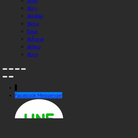
สีเงิน
สีเทา
สีเหลือง
สีแดง
โอรส
สีน้ำตาล
สีเขียว
สีขาว
↓
Facebook Messenger