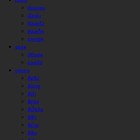
room
ห้องนอน
นั่งเล่น
ห้องครัว
ห้องเด็ก
ราคาถูก
style
มินิมอล
เนเชรัล
colors
สีครีม
สีชมพู
สีดำ
สีทอง
สีน้ำเงิน
สีฟ้า
สีม่วง
สีส้ม