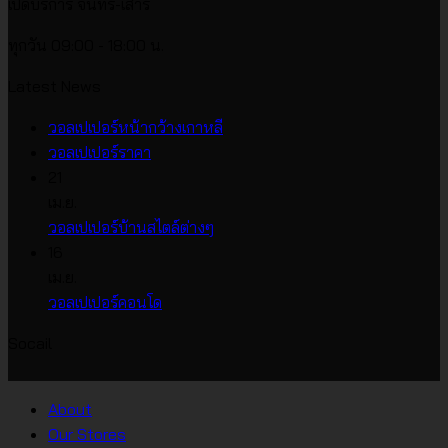
เปิดบริการ จันทร์-เสาร์
ทุกวัน 09:00 - 18:00 น.
Latest News
ไม่มี
วอลเปเปอร์หน้ากว้างเกาหลี
ไม่มี
ความ
วอลเปเปอร์ราคา
ความ
เห็น
21
บน
เห็น
เม.ย.
บน
วอลเปเปอร์
ไม่มี
วอลเปเปอร์บ้านสไตล์ต่างๆ
วอลเปเปอร์
หน้า
ความ
16
ราคา
กว้าง
เห็น
เม.ย.
บน
เกาหลี
ไม่มี
วอลเปเปอร์คอนโด
วอลเปเปอร์
ความ
Socail
บ้าน
เห็น
บน
สไตล์
วอลเปเปอร์
ต่างๆ
About
คอน
Our Stores