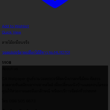
Add to Wishlist
Quick View
ลายไม้เหมือนจริง
วอลเปเปอร์ลายเปลือกไม้สีขาว No.ML110701
590
฿
About us
CA Wallpaper ศูนย์รวมวอลเปเปอร์ติดผนังเกรดพรีเมียม คัดสรร
ลวดลายทันสมัยหลากหลายสไตล์ เพื่อเปลี่ยนผนังบ้านและคอนโดของ
คุณให้สวยงามและมีเอกลักษณ์ พร้อมบริการจัดส่งทั่วประเทศ
โทร. 098 505 8673