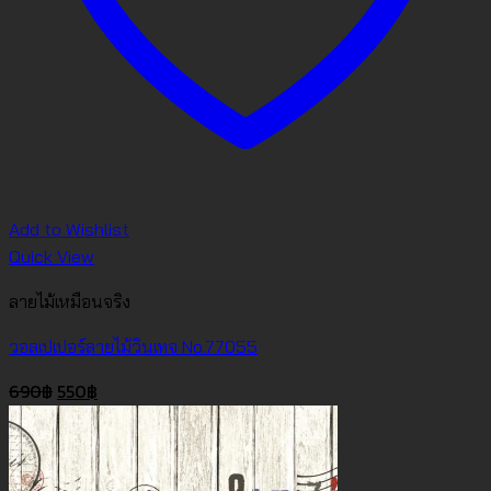
Add to Wishlist
Quick View
ลายไม้เหมือนจริง
วอลเปเปอร์ลายไม้วินเทจ No.77055
Original
Current
690
฿
550
฿
price
price
was:
is:
690฿.
550฿.