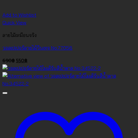
Add to Wishlist
Quick View
ลายไม้เหมือนจริง
วอลเปเปอร์ลายไม้วินเทจ No.77056
Original
Current
690
฿
550
฿
price
price
was:
is:
690฿.
550฿.