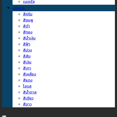
เนเชรัล
colors
สีครีม
สีชมพู
สีดำ
สีทอง
สีน้ำเงิน
สีฟ้า
สีม่วง
สีส้ม
สีเงิน
สีเทา
สีเหลือง
สีแดง
โอรส
สีน้ำตาล
สีเขียว
สีขาว