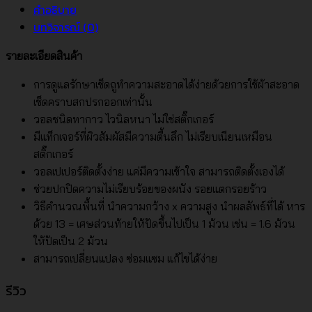
คำอธิบาย
บทวิจารณ์ (0)
รายละเอียดสินค้า
การดูแลรักษาเช็ดถูทำความสะอาดได้ง่ายด้วยการใช้ผ้าสะอาด
เช็ดคราบสกปรกออกเท่านั้น
วอลชนิดทากาว ไวนิลหนา ไม่ใช่สติ๊กเกอร์
มีแท็กเจอร์ที่ผิวสัมผัสมีความตื้นลึก ไม่เรียบเนียนเหมือน
สติ๊กเกอร์
วอลเปเปอร์ติดตั้งง่าย แค่มีความเข้าใจ สามารถติดตั้งเองได้
ช่วยปกปิดความไม่เรียบร้อยของผนัง รอยแตกรอยร้าว
วิธีคำนวณพื้นที่ นำความกว้าง x ความสูง นำผลลัพธ์ที่ได้ หาร
ด้วย 13 = เศษส่วนท้ายให้ปัดขึ้นไปเป็น 1 ม้วน เช่น = 1.6 ม้วน
ให้ปัดเป็น 2 ม้วน
สามารถเปลี่ยนแปลง ซ่อมแซม แก้ไขได้ง่าย
รีวิว