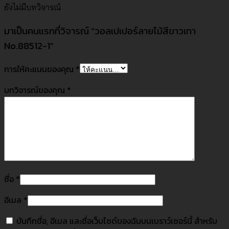
ยังไม่มีบทวิจารณ์
มาเป็นคนแรกที่วิจารณ์ “วอลเปเปอร์ลายไม้สีขาวเทา
No.88512-1”
การให้คะแนนของคุณ
*
บทวิจารณ์ของคุณ
*
ชื่อ
*
อีเมล
*
บันทึกชื่อ, อีเมล และชื่อเว็บไซต์ของฉันบนเบราว์เซอร์นี้ สำหรับ