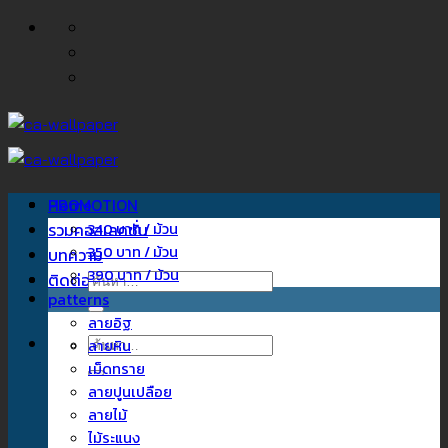
ข้าม
ไป
ยัง
เนื้อหา
Home
PROMOTION
รวมคอลเลคชั่น
340 บาท / ม้วน
350 บาท / ม้วน
บทความ
390 บาท / ม้วน
ติดต่อเรา
ค้นหา:
patterns
ลายอิฐ
ค้นหา:
ลายหิน
เม็ดทราย
ลายปูนเปลือย
ลายไม้
ไม้ระแนง