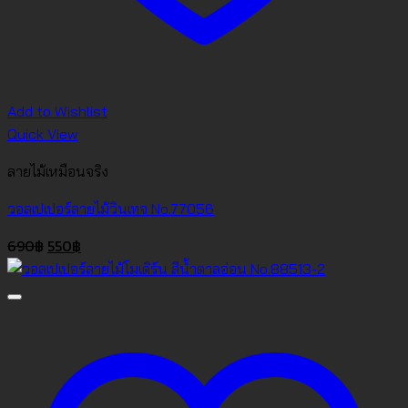
Add to Wishlist
Quick View
ลายไม้เหมือนจริง
วอลเปเปอร์ลายไม้วินเทจ No.77056
Original
Current
690
฿
550
฿
price
price
was:
is:
690฿.
550฿.