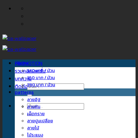
ข้าม
ไป
ยัง
เนื้อหา
Home
PROMOTION
รวมคอลเลคชั่น
340 บาท / ม้วน
350 บาท / ม้วน
บทความ
390 บาท / ม้วน
ติดต่อเรา
ค้นหา:
patterns
ลายอิฐ
ค้นหา:
ลายหิน
เม็ดทราย
ลายปูนเปลือย
ลายไม้
ไม้ระแนง