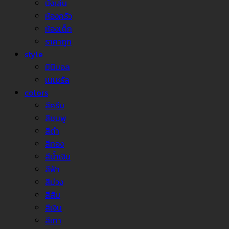
นั่งเล่น
ห้องครัว
ห้องเด็ก
ราคาถูก
style
มินิมอล
เนเชรัล
colors
สีครีม
สีชมพู
สีดำ
สีทอง
สีน้ำเงิน
สีฟ้า
สีม่วง
สีส้ม
สีเงิน
สีเทา