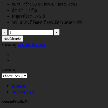
ขนาด : กว้าง 53 ซม ยาว 10 เมตร (5 ตรม.)
น้ำหนัก : 1.7 กิโล
อายุการใช้งาน 7-12 ปี
กทม นนทบุรี จัดส่งฟรี ตจว. มีค่าขนส่งตามจริง
จำนวน
วอลเปเปอร์
หยิบใส่ตะกร้า
ลายไม้
หมวดหมู่:
ลายไม้เหมือนจริง
No.21504
ชิ้น
หมวดหมู่
หมวด
หมู่
คำอธิบาย
บทวิจารณ์ (0)
รายละเอียดสินค้า