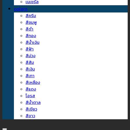
เนเชรัล
colors
สีครีม
สีชมพู
สีดำ
สีทอง
สีน้ำเงิน
สีฟ้า
สีม่วง
สีส้ม
สีเงิน
สีเทา
สีเหลือง
สีแดง
โอรส
สีน้ำตาล
สีเขียว
สีขาว