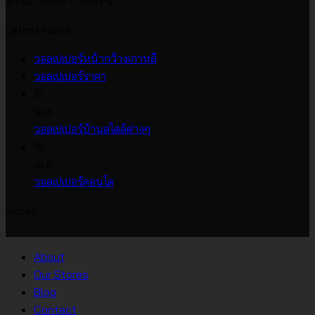
ทุกวัน 09:00 - 18:00 น.
Latest News
ไม่มี
วอลเปเปอร์หน้ากว้างเกาหลี
ไม่มี
ความ
วอลเปเปอร์ราคา
ความ
เห็น
21
บน
เห็น
เม.ย.
บน
วอลเปเปอร์
ไม่มี
วอลเปเปอร์บ้านสไตล์ต่างๆ
วอลเปเปอร์
หน้า
ความ
16
ราคา
กว้าง
เห็น
เม.ย.
บน
เกาหลี
ไม่มี
วอลเปเปอร์คอนโด
วอลเปเปอร์
ความ
Socail
บ้าน
เห็น
บน
สไตล์
วอลเปเปอร์
ต่างๆ
About
คอน
Our Stores
โด
Blog
Contact