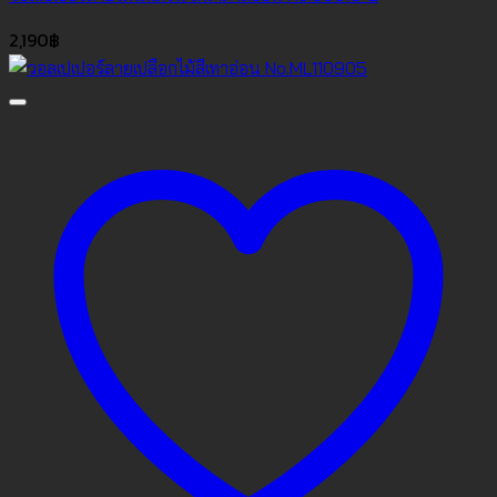
2,190
฿