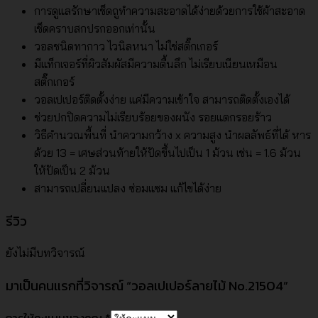
การดูแลรักษาเช็ดถูทำความสะอาดได้ง่ายด้วยการใช้ผ้าสะอาด
เช็ดคราบสกปรกออกเท่านั้น
วอลชนิดทากาว ไวนิลหนา ไม่ใช่สติ๊กเกอร์
มีแท็กเจอร์ที่ผิวสัมผัสมีความตื้นลึก ไม่เรียบเนียนเหมือน
สติ๊กเกอร์
วอลเปเปอร์ติดตั้งง่าย แค่มีความเข้าใจ สามารถติดตั้งเองได้
ช่วยปกปิดความไม่เรียบร้อยของผนัง รอยแตกรอยร้าว
วิธีคำนวณพื้นที่ นำความกว้าง x ความสูง นำผลลัพธ์ที่ได้ หาร
ด้วย 13 = เศษส่วนท้ายให้ปัดขึ้นไปเป็น 1 ม้วน เช่น = 1.6 ม้วน
ให้ปัดเป็น 2 ม้วน
สามารถเปลี่ยนแปลง ซ่อมแซม แก้ไขได้ง่าย
รีวิว
ยังไม่มีบทวิจารณ์
มาเป็นคนแรกที่วิจารณ์ “วอลเปเปอร์ลายไม้ No.21504”
การให้คะแนนของคุณ
*