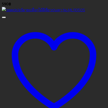
590
฿