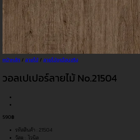
หน้าหลัก
/
ลายไม้
/
ลายไม้เหมือนจริง
วอลเปเปอร์ลายไม้ No.21504
590
฿
รหัสสินค้า : 21504
วัสดุ : ไวนิล