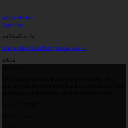
Add to Wishlist
Quick View
ลายไม้เหมือนจริง
วอลเปเปอร์ลายไม้โมเดิร์นสีขาวเทา No.88513-1
2,190
฿
About us
CA Wallpaper ศูนย์รวมวอลเปเปอร์ติดผนังเกรดพรีเมียม คัดสรร
ลวดลายทันสมัยหลากหลายสไตล์ เพื่อเปลี่ยนผนังบ้านและคอนโดของ
คุณให้สวยงามและมีเอกลักษณ์ พร้อมบริการจัดส่งทั่วประเทศ
โทร. 098 505 8673
เปิดบริการ จันทร์-เสาร์