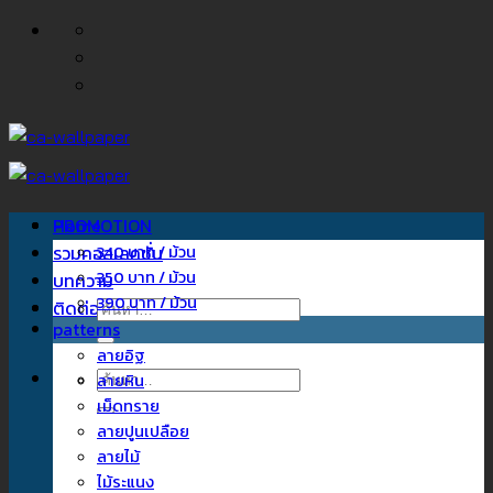
ข้าม
ไป
ยัง
เนื้อหา
Home
PROMOTION
รวมคอลเลคชั่น
340 บาท / ม้วน
350 บาท / ม้วน
บทความ
390 บาท / ม้วน
ติดต่อเรา
ค้นหา:
patterns
ลายอิฐ
ค้นหา:
ลายหิน
เม็ดทราย
ลายปูนเปลือย
ลายไม้
ไม้ระแนง