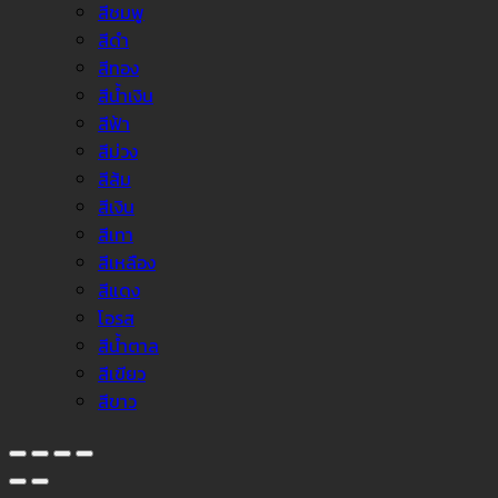
สีชมพู
สีดำ
สีทอง
สีน้ำเงิน
สีฟ้า
สีม่วง
สีส้ม
สีเงิน
สีเทา
สีเหลือง
สีแดง
โอรส
สีน้ำตาล
สีเขียว
สีขาว