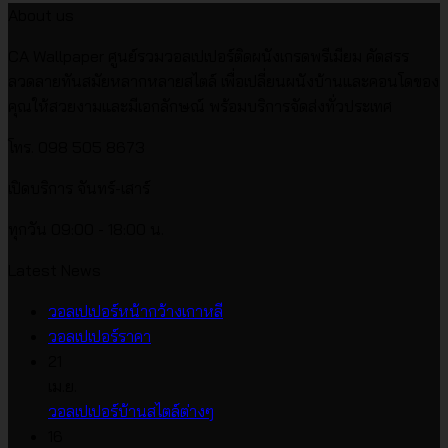
About us
CA Wallpaper ศูนย์รวมวอลเปเปอร์ติดผนังเกรดพรีเมียม คัดสรร
ลวดลายทันสมัยหลากหลายสไตล์ เพื่อเปลี่ยนผนังบ้านและคอนโดของ
คุณให้สวยงามและมีเอกลักษณ์ พร้อมบริการจัดส่งทั่วประเทศ
โทร. 098 505 8673
เปิดบริการ จันทร์-เสาร์
ทุกวัน 09:00 - 18:00 น.
Latest News
ไม่มี
วอลเปเปอร์หน้ากว้างเกาหลี
ไม่มี
ความ
วอลเปเปอร์ราคา
ความ
เห็น
21
บน
เห็น
เม.ย.
บน
วอลเปเปอร์
ไม่มี
วอลเปเปอร์บ้านสไตล์ต่างๆ
วอลเปเปอร์
หน้า
ความ
16