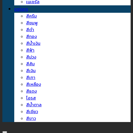
เนเชรัล
colors
สีครีม
สีชมพู
สีดำ
สีทอง
สีน้ำเงิน
สีฟ้า
สีม่วง
สีส้ม
สีเงิน
สีเทา
สีเหลือง
สีแดง
โอรส
สีน้ำตาล
สีเขียว
สีขาว