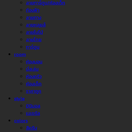
ลายการ์ตูน/ห้องเด็ก
ท้องฟ้า
ลายทาง
ลายหลุยส์
ลายใบไม้
ลายไทย
การ์ตูน
room
ห้องนอน
นั่งเล่น
ห้องครัว
ห้องเด็ก
ราคาถูก
style
มินิมอล
เนเชรัล
colors
สีครีม