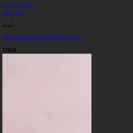
Add to Wishlist
Quick View
ลายผ้า
วอลเปเปอร์สีชมพู แท็กเจอร์ผ้า No.88519-3
2,190
฿