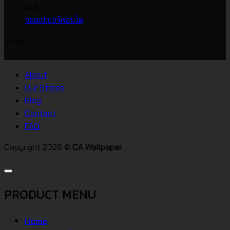
ราคา
กว้าง
เห็น
เม.ย.
บน
เกาหลี
ไม่มี
วอลเปเปอร์คอนโด
วอลเปเปอร์
ความ
Socail
บ้าน
เห็น
บน
สไตล์
วอลเปเปอร์
ต่างๆ
About
คอน
Our Stores
โด
Blog
Contact
FAQ
Copyright 2026 ©
CA Wallpaper.
PRODUCT MENU
Home