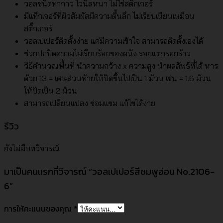
วอลชนิดทากาว ไวนิลหนา ไม่ใช่สติ๊กเกอร์
มีแท็กเจอร์ที่ผิวสัมผัสมีความตื้นลึก ไม่เรียบเนียนเหมือน
สติ๊กเกอร์
วอลเปเปอร์ติดตั้งง่าย แค่มีความเข้าใจ สามารถติดตั้งเองได้
ช่วยปกปิดความไม่เรียบร้อยของผนัง รอยแตกรอยร้าว
วิธีคำนวณพื้นที่ นำความกว้าง x ความสูง นำผลลัพธ์ที่ได้ หาร
ด้วย 13 = เศษส่วนท้ายให้ปัดขึ้นไปเป็น 1 ม้วน เช่น = 1.6 ม้วน
ให้ปัดเป็น 2 ม้วน
สามารถเปลี่ยนแปลง ซ่อมแซม แก้ไขได้ง่าย
รีวิว
ยังไม่มีบทวิจารณ์
มาเป็นคนแรกที่วิจารณ์ “วอลเปเปอร์สีชมพูอ่อน No.2106-
6”
การให้คะแนนของคุณ
*