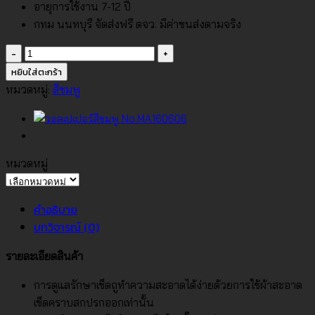
อายุการใช้งาน 7-12 ปี
กทม นนทบุรี จัดส่งฟรี ตจว. มีค่าขนส่งตามจริง
จำนวน
วอลเปเปอร์
หยิบใส่ตะกร้า
สีชมพู
หมวดหมู่:
สีชมพู
อ่อน
No.2106-
6
ชิ้น
หมวดหมู่
หมวด
หมู่
คำอธิบาย
บทวิจารณ์ (0)
รายละเอียดสินค้า
การดูแลรักษาเช็ดถูทำความสะอาดได้ง่ายด้วยการใช้ผ้าสะอาด
เช็ดคราบสกปรกออกเท่านั้น