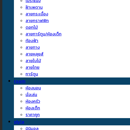
ไม้ระแนง
ฝ้าเพดาน
ลายกระเบื้อง
ลายกราฟฟิก
ดอกไม้
ลายการ์ตูน/ห้องเด็ก
ท้องฟ้า
ลายทาง
ลายหลุยส์
ลายใบไม้
ลายไทย
การ์ตูน
room
ห้องนอน
นั่งเล่น
ห้องครัว
ห้องเด็ก
ราคาถูก
style
มินิมอล