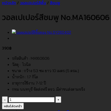
หน้าหลัก
/
วอลเปเปอร์สีพื้น
/
สีชมพู
วอลเปเปอร์สีชมพู No.MA160606
390
฿
รหัสสินค้า : MA160606
วัสดุ : ไวนิล
ขนาด : กว้าง 53 ซม ยาว 10 เมตร (5 ตรม.)
น้ำหนัก : 1.7 กิโล
อายุการใช้งาน 7-12 ปี
กทม นนทบุรี จัดส่งฟรี ตจว. มีค่าขนส่งตามจริง
จำนวน
วอลเปเปอร์
หยิบใส่ตะกร้า