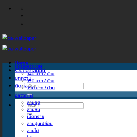
ข้าม
ไป
ยัง
เนื้อหา
Home
PROMOTION
รวมคอลเลคชั่น
340 บาท / ม้วน
บทความ
350 บาท / ม้วน
ติดต่อเรา
ค้นหา:
390 บาท / ม้วน
patterns
ลายอิฐ
ค้นหา:
ลายหิน
เม็ดทราย
ลายปูนเปลือย
ลายไม้