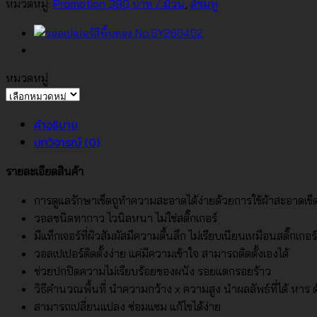
สีชมพู
หมวดหมู่:
Promotion 390 บาท / ม้วน
,
สีชมพู
No.MA160606
ชิ้น
หมวดหมู่
หมวด
หมู่
คำอธิบาย
บทวิจารณ์ (0)
รายละเอียดสินค้า
การดูแลรักษาเช็ดถูทำความสะอาดได้ง่ายด้วยการใช้ผ้าสะอาดเช
วอลชนิดทากาว ไวนิลหนา ไม่ใช่สติ๊กเกอร์
มีแท็กเจอร์ที่ผิวสัมผัสมีความตื้นลึก ไม่เรียบเนียนเหมือนสติ๊กเกอร์
วอลเปเปอร์ติดตั้งง่าย แค่มีความเข้าใจ สามารถติดตั้งเองได้
ช่วยปกปิดความไม่เรียบร้อยของผนัง รอยแตกรอยร้าว
วิธีคำนวณพื้นที่ นำความกว้าง x ความสูง นำผลลัพธ์ที่ได้ หาร ด้ว
สามารถเปลี่ยนแปลง ซ่อมแซม แก้ไขได้ง่าย