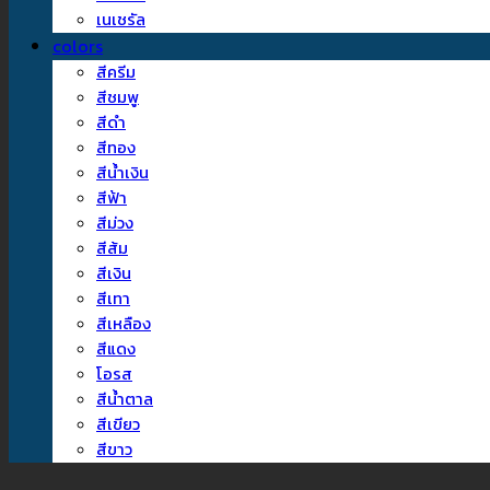
เนเชรัล
colors
สีครีม
สีชมพู
สีดำ
สีทอง
สีน้ำเงิน
สีฟ้า
สีม่วง
สีส้ม
สีเงิน
สีเทา
สีเหลือง
สีแดง
โอรส
สีน้ำตาล
สีเขียว
สีขาว