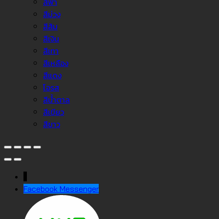
สีฟ้า
สีม่วง
สีส้ม
สีเงิน
สีเทา
สีเหลือง
สีแดง
โอรส
สีน้ำตาล
สีเขียว
สีขาว
↓
Facebook Messenger