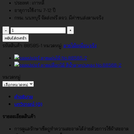
ประเทศ : เกาหลี
อายุการใช้งาน 7-12 ปี
กทม. นนทบุรี จัดส่งฟรี ตจว. มีค่าขนส่งตามจริง
จำนวน
วอลเปเปอร์
หยิบใส่ตะกร้า
ลาย
รหัสสินค้า:
88585-1
หมวดหมู่:
ลายไม้เหมือนจริง
แผ่น
ไม้
No.88585-
1
หมวดหมู่
ชิ้น
หมวด
หมู่
คำอธิบาย
บทวิจารณ์ (0)
รายละเอียดสินค้า
การดูแลรักษาเช็ดถูทำความสะอาดได้ง่ายด้วยการใช้ผ้าสะอาด