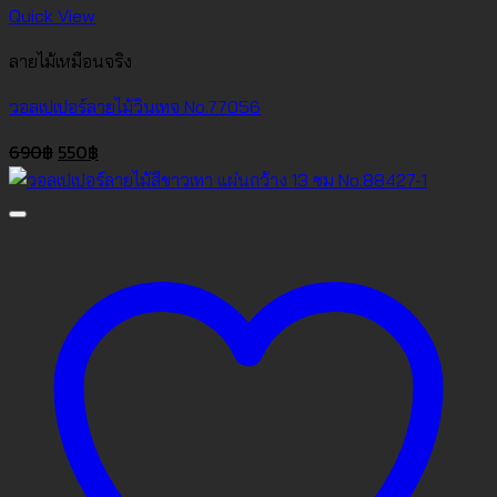
Quick View
ลายไม้เหมือนจริง
วอลเปเปอร์ลายไม้วินเทจ No.77056
Original
Current
690
฿
550
฿
price
price
was:
is:
690฿.
550฿.