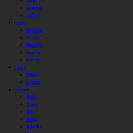
ลายใบไม้
ลายไทย
การ์ตูน
room
ห้องนอน
นั่งเล่น
ห้องครัว
ห้องเด็ก
ราคาถูก
style
มินิมอล
เนเชรัล
colors
สีครีม
สีชมพู
สีดำ
สีทอง
สีน้ำเงิน