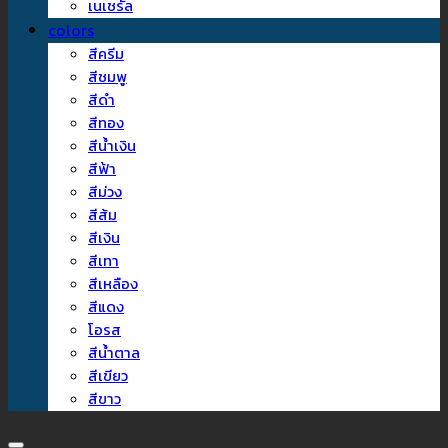
เนเชรัล
colors
สีครีม
สีชมพู
สีดำ
สีทอง
สีน้ำเงิน
สีฟ้า
สีม่วง
สีส้ม
สีเงิน
สีเทา
สีเหลือง
สีแดง
โอรส
สีน้ำตาล
สีเขียว
สีขาว