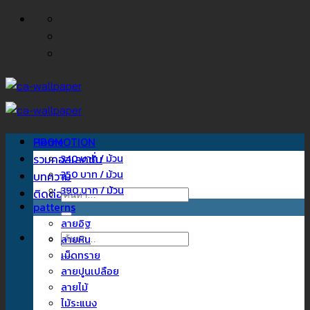
ข้าม
ไป
ยัง
เนื้อหา
Home
PROMOTION
รวมคอลเลคชั่น
340 บาท / ม้วน
350 บาท / ม้วน
บทความ
390 บาท / ม้วน
ติดต่อเรา
ค้นหา:
patterns
ลายอิฐ
ค้นหา:
ลายหิน
เม็ดทราย
ลายปูนเปลือย
ลายไม้
ไม้ระแนง