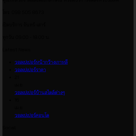
โทร. 098 505 8673
เปิดบริการ จันทร์-เสาร์
ทุกวัน 09:00 - 18:00 น.
Latest News
ไม่มี
วอลเปเปอร์หน้ากว้างเกาหลี
ไม่มี
ความ
วอลเปเปอร์ราคา
ความ
เห็น
21
บน
เห็น
เม.ย.
บน
วอลเปเปอร์
ไม่มี
วอลเปเปอร์บ้านสไตล์ต่างๆ
วอลเปเปอร์
หน้า
ความ
16
ราคา
กว้าง
เห็น
เม.ย.
บน
เกาหลี
ไม่มี
วอลเปเปอร์คอนโด
วอลเปเปอร์
ความ
Socail
บ้าน
เห็น