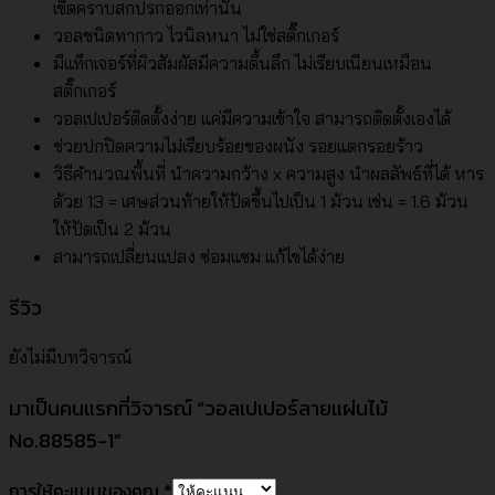
เช็ดคราบสกปรกออกเท่านั้น
วอลชนิดทากาว ไวนิลหนา ไม่ใช่สติ๊กเกอร์
มีแท็กเจอร์ที่ผิวสัมผัสมีความตื้นลึก ไม่เรียบเนียนเหมือน
สติ๊กเกอร์
วอลเปเปอร์ติดตั้งง่าย แค่มีความเข้าใจ สามารถติดตั้งเองได้
ช่วยปกปิดความไม่เรียบร้อยของผนัง รอยแตกรอยร้าว
วิธีคำนวณพื้นที่ นำความกว้าง x ความสูง นำผลลัพธ์ที่ได้ หาร
ด้วย 13 = เศษส่วนท้ายให้ปัดขึ้นไปเป็น 1 ม้วน เช่น = 1.6 ม้วน
ให้ปัดเป็น 2 ม้วน
สามารถเปลี่ยนแปลง ซ่อมแซม แก้ไขได้ง่าย
รีวิว
ยังไม่มีบทวิจารณ์
มาเป็นคนแรกที่วิจารณ์ “วอลเปเปอร์ลายแผ่นไม้
No.88585-1”
การให้คะแนนของคุณ
*