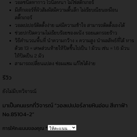
วอลชนิดทากาว ไวนิลหนา ไม่ใช่สติ๊กเกอร์
มีเท็กเจอร์ที่ผิวสัมผัสมีความตื้นลึก ไม่เรียบเนียนเหมือน
สติ๊กเกอร์
วอลเปเปอร์ติดตั้งง่าย แค่มีความเข้าใจ สามารถติดตั้งเองได้
ช่วยปกปิดความไม่เรียบร้อยของผนัง รอยแตกรอยร้าว
วิธีคำนวณพื้นที่ นำความกว้าง x ความสูง นำผลลัพธ์ที่ได้ หาร
ด้วย 13 = เศษส่วนท้ายให้ปัดขึ้นไปเป็น 1 ม้วน เช่น = 1.6 ม้วน
ให้ปัดเป็น 2 ม้ว
สามารถเปลี่ยนแปลง ซ่อมแซม แก้ไขได้ง่าย
รีวิว
ยังไม่มีบทวิจารณ์
มาเป็นคนแรกที่วิจารณ์ “วอลเปเปอร์ลายหินอ่อน สีเทาฟ้า
No.85104-2”
การให้คะแนนของคุณ
*