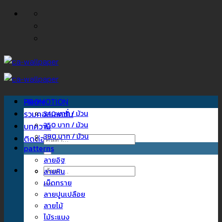
ข้าม
ไป
ยัง
เนื้อหา
Home
PROMOTION
รวมคอลเลคชั่น
340 บาท / ม้วน
350 บาท / ม้วน
บทความ
390 บาท / ม้วน
ติดต่อเรา
ค้นหา:
patterns
ลายอิฐ
ค้นหา:
ลายหิน
เม็ดทราย
ลายปูนเปลือย
ลายไม้
ไม้ระแนง