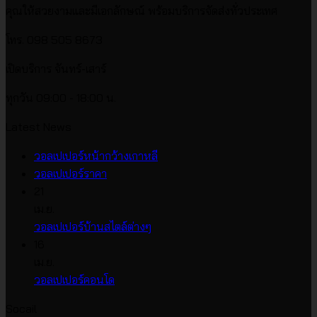
คุณให้สวยงามและมีเอกลักษณ์ พร้อมบริการจัดส่งทั่วประเทศ
โทร. 098 505 8673
เปิดบริการ จันทร์-เสาร์
ทุกวัน 09:00 - 18:00 น.
Latest News
ไม่มี
วอลเปเปอร์หน้ากว้างเกาหลี
ไม่มี
ความ
วอลเปเปอร์ราคา
ความ
เห็น
21
บน
เห็น
เม.ย.
บน
วอลเปเปอร์
ไม่มี
วอลเปเปอร์บ้านสไตล์ต่างๆ
วอลเปเปอร์
หน้า
ความ
16
ราคา
กว้าง
เห็น
เม.ย.
บน
เกาหลี
ไม่มี
วอลเปเปอร์คอนโด
วอลเปเปอร์
ความ
Socail
บ้าน
เห็น