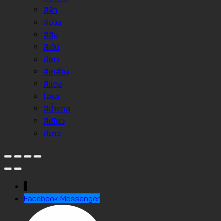
สีฟ้า
สีม่วง
สีส้ม
สีเงิน
สีเทา
สีเหลือง
สีแดง
โอรส
สีน้ำตาล
สีเขียว
สีขาว
↓
Facebook Messenger