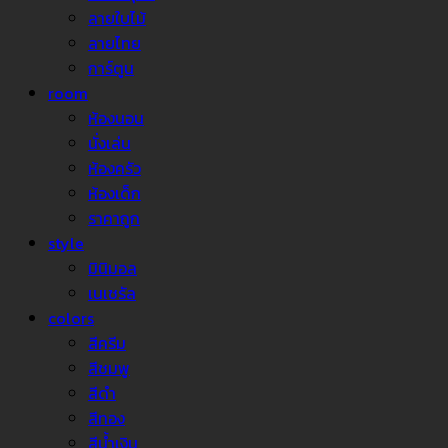
ลายใบไม้
ลายไทย
การ์ตูน
room
ห้องนอน
นั่งเล่น
ห้องครัว
ห้องเด็ก
ราคาถูก
style
มินิมอล
เนเชรัล
colors
สีครีม
สีชมพู
สีดำ
สีทอง
สีน้ำเงิน