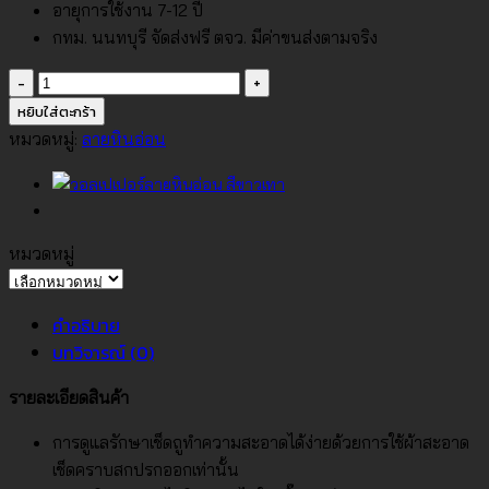
อายุการใช้งาน 7-12 ปี
กทม. นนทบุรี จัดส่งฟรี ตจว. มีค่าขนส่งตามจริง
จำนวน
วอลเปเปอร์
หยิบใส่ตะกร้า
ลาย
หมวดหมู่:
ลายหินอ่อน
หิน
อ่อน
สี
เทา
หมวดหมู่
ฟ้า
หมวด
No.85104-
หมู่
คำอธิบาย
2
บทวิจารณ์ (0)
ชิ้น
รายละเอียดสินค้า
การดูแลรักษาเช็ดถูทำความสะอาดได้ง่ายด้วยการใช้ผ้าสะอาด
เช็ดคราบสกปรกออกเท่านั้น