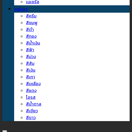
เนเชรัล
colors
สีครีม
สีชมพู
สีดำ
สีทอง
สีน้ำเงิน
สีฟ้า
สีม่วง
สีส้ม
สีเงิน
สีเทา
สีเหลือง
สีแดง
โอรส
สีน้ำตาล
สีเขียว
สีขาว