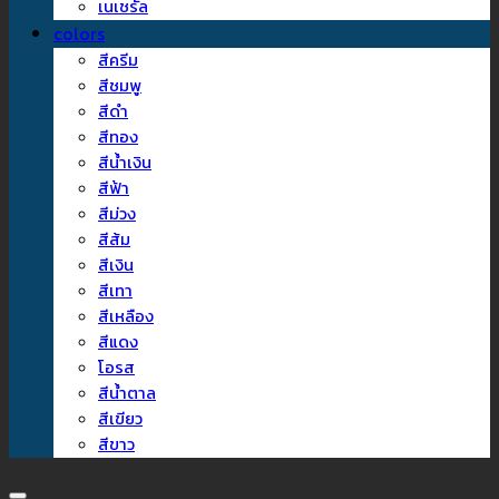
เนเชรัล
colors
สีครีม
สีชมพู
สีดำ
สีทอง
สีน้ำเงิน
สีฟ้า
สีม่วง
สีส้ม
สีเงิน
สีเทา
สีเหลือง
สีแดง
โอรส
สีน้ำตาล
สีเขียว
สีขาว