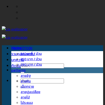
ข้าม
ไป
ยัง
เนื้อหา
Home
PROMOTION
รวมคอลเลคชั่น
340 บาท / ม้วน
350 บาท / ม้วน
บทความ
390 บาท / ม้วน
ติดต่อเรา
ค้นหา:
patterns
ลายอิฐ
ค้นหา:
ลายหิน
เม็ดทราย
ลายปูนเปลือย
ลายไม้
ไม้ระแนง