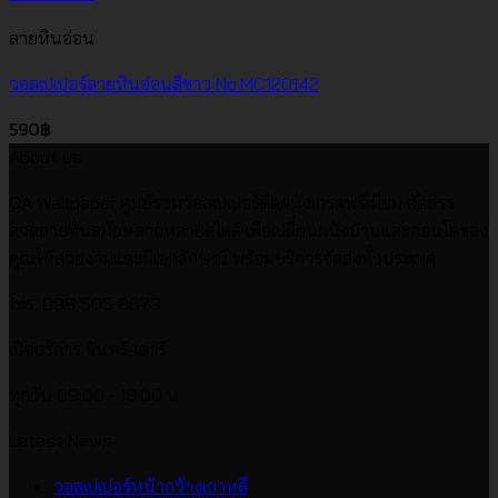
ลายหินอ่อน
วอลเปเปอร์ลายหินอ่อนสีขาว No.MC120142
590
฿
About us
CA Wallpaper ศูนย์รวมวอลเปเปอร์ติดผนังเกรดพรีเมียม คัดสรร
ลวดลายทันสมัยหลากหลายสไตล์ เพื่อเปลี่ยนผนังบ้านและคอนโดของ
คุณให้สวยงามและมีเอกลักษณ์ พร้อมบริการจัดส่งทั่วประเทศ
โทร. 098 505 8673
เปิดบริการ จันทร์-เสาร์
ทุกวัน 09:00 - 18:00 น.
Latest News
ไม่มี
วอลเปเปอร์หน้ากว้างเกาหลี