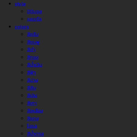
style
มินิมอล
เนเชรัล
colors
สีครีม
สีชมพู
สีดำ
สีทอง
สีน้ำเงิน
สีฟ้า
สีม่วง
สีส้ม
สีเงิน
สีเทา
สีเหลือง
สีแดง
โอรส
สีน้ำตาล