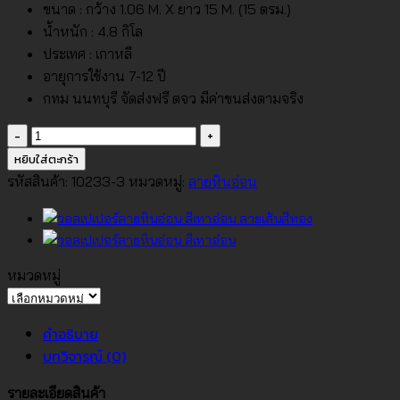
ขนาด : กว้าง 1.06 M. X ยาว 15 M. (15 ตรม.)
น้ำหนัก : 4.8 กิโล
ประเทศ : เกาหลี
อายุการใช้งาน 7-12 ปี
กทม นนทบุรี จัดส่งฟรี ตจว มีค่าขนส่งตามจริง
จำนวน
วอลเปเปอร์
หยิบใส่ตะกร้า
ลาย
รหัสสินค้า:
10233-3
หมวดหมู่:
ลายหินอ่อน
หิน
อ่อน
สี
เทา
หมวดหมู่
อ่อน
หมวด
แทรก
หมู่
คำอธิบาย
ลาย
บทวิจารณ์ (0)
เส้น
สี
รายละเอียดสินค้า