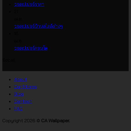
ไม่มี
ความ
วอลเปเปอร์ราคา
ความ
เห็น
21
บน
เห็น
เม.ย.
บน
วอลเปเปอร์
ไม่มี
วอลเปเปอร์บ้านสไตล์ต่างๆ
วอลเปเปอร์
หน้า
ความ
16
ราคา
กว้าง
เห็น
เม.ย.
บน
เกาหลี
ไม่มี
วอลเปเปอร์คอนโด
วอลเปเปอร์
ความ
Socail
บ้าน
เห็น
บน
สไตล์
วอลเปเปอร์
ต่างๆ
About
คอน
Our Stores
โด
Blog
Contact
FAQ
Copyright 2026 ©
CA Wallpaper.