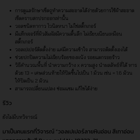
Rose
gold
การดูแลรักษาเช็ดถูทำความสะอาดได้ง่ายด้วยการใช้ผ้าสะอาด
No.10233-
เช็ดคราบสกปรกออกเท่านั้น
3
วอลชนิดทากาว ไวนิลหนา ไม่ใช่สติ๊กเกอร์
ชิ้น
มีแท็กเจอร์ที่ผิวสัมผัสมีความตื้นลึก ไม่เรียบเนียนเหมือน
สติ๊กเกอร์
วอลเปเปอร์ติดตั้งง่าย แค่มีความเข้าใจ สามารถติดตั้งเองได้
ช่วยปกปิดความไม่เรียบร้อยของผนัง รอยแตกรอยร้าว
วิธีคำนวณพื้นที่ นำความกว้าง x ความสูง นำผลลัพธ์ที่ได้ หาร
ด้วย 13 = เศษส่วนท้ายให้ปัดขึ้นไปเป็น 1 ม้วน เช่น = 1.6 ม้วน
ให้ปัดเป็น 2 ม้วน
สามารถเปลี่ยนแปลง ซ่อมแซม แก้ไขได้ง่าย
รีวิว
ยังไม่มีบทวิจารณ์
มาเป็นคนแรกที่วิจารณ์ “วอลเปเปอร์ลายหินอ่อน สีเทาอ่อน