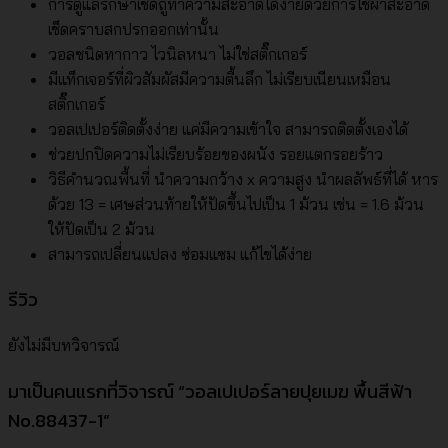
การดูแลรักษาเช็ดถูทำความสะอาดได้ง่ายด้วยการใช้ผ้าสะอาด
เช็ดคราบสกปรกออกเท่านั้น
วอลชนิดทากาว ไวนิลหนา ไม่ใช่สติ๊กเกอร์
มีแท็กเจอร์ที่ผิวสัมผัสมีความตื้นลึก ไม่เรียบเนียนเหมือน
สติ๊กเกอร์
วอลเปเปอร์ติดตั้งง่าย แค่มีความเข้าใจ สามารถติดตั้งเองได้
ช่วยปกปิดความไม่เรียบร้อยของผนัง รอยแตกรอยร้าว
วิธีคำนวณพื้นที่ นำความกว้าง x ความสูง นำผลลัพธ์ที่ได้ หาร
ด้วย 13 = เศษส่วนท้ายให้ปัดขึ้นไปเป็น 1 ม้วน เช่น = 1.6 ม้วน
ให้ปัดเป็น 2 ม้วน
สามารถเปลี่ยนแปลง ซ่อมแซม แก้ไขได้ง่าย
รีวิว
ยังไม่มีบทวิจารณ์
มาเป็นคนแรกที่วิจารณ์ “วอลเปเปอร์ลายปุยเมฆ พื้นสีฟ้า
No.88437-1”