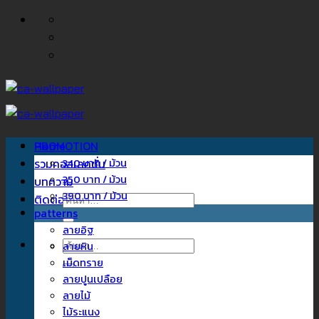
ข้าม
ไป
ยัง
เนื้อหา
Home
PROMOTION
รวมคอลเลคชั่น
340 บาท / ม้วน
350 บาท / ม้วน
บทความ
390 บาท / ม้วน
ติดต่อเรา
ค้นหา:
patterns
ลายอิฐ
ค้นหา:
ลายหิน
เม็ดทราย
ลายปูนเปลือย
ลายไม้
ไม้ระแนง