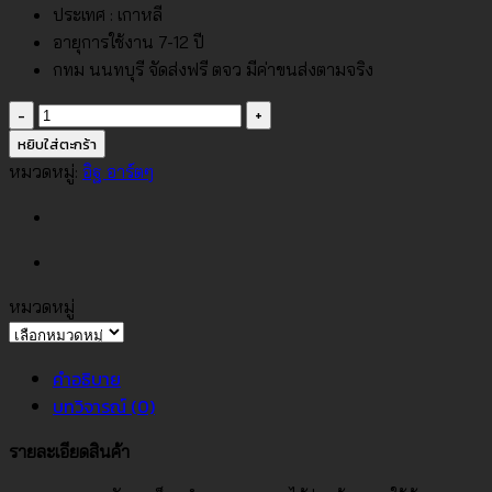
ประเทศ : เกาหลี
อายุการใช้งาน 7-12 ปี
กทม นนทบุรี จัดส่งฟรี ตจว มีค่าขนส่งตามจริง
จำนวน
วอลเปเปอร์
หยิบใส่ตะกร้า
ลาย
หมวดหมู่:
อิฐ อาร์ตๆ
ปุย
เมฆ
พื้น
สี
ฟ้า
หมวดหมู่
หมวด
No.88437-
หมู่
1
คำอธิบาย
ชิ้น
บทวิจารณ์ (0)
รายละเอียดสินค้า