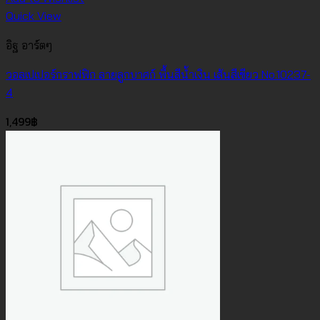
Quick View
อิฐ อาร์ตๆ
วอลเปเปอร์กราฟฟิก ลายลูกบาศก์ พื้นสีน้ำเงิน เส้นสีเขียว No.10237-
4
1,499
฿