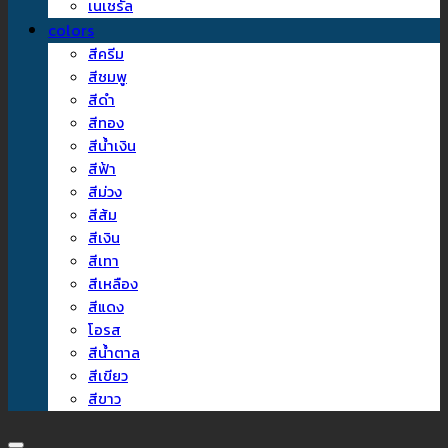
เนเชรัล
colors
สีครีม
สีชมพู
สีดำ
สีทอง
สีน้ำเงิน
สีฟ้า
สีม่วง
สีส้ม
สีเงิน
สีเทา
สีเหลือง
สีแดง
โอรส
สีน้ำตาล
สีเขียว
สีขาว