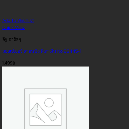
Add to Wishlist
Quick View
อิฐ อาร์ตๆ
วอลเปเปอร์ ลายหนัง สีเทาเงิน No.88445-1
1,499
฿