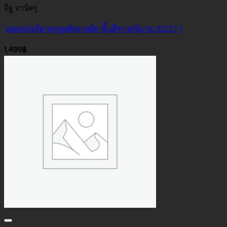
อิฐ อาร์ตๆ
วอลเปเปอร์ลายหลุยส์คลาสสิค พื้นสีขาวครีม No.10227-1
1,499
฿