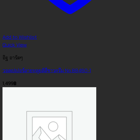
Add to Wishlist
Quick View
อิฐ อาร์ตๆ
วอลเปเปอร์ลายหลุยส์สีขาวครีม No.88460-1
1,499
฿