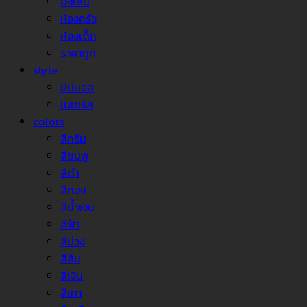
นั่งเล่น
ห้องครัว
ห้องเด็ก
ราคาถูก
style
มินิมอล
เนเชรัล
colors
สีครีม
สีชมพู
สีดำ
สีทอง
สีน้ำเงิน
สีฟ้า
สีม่วง
สีส้ม
สีเงิน
สีเทา