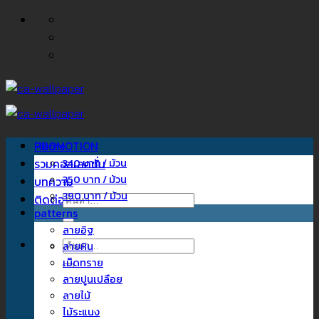
ข้าม
ไป
ยัง
เนื้อหา
Home
PROMOTION
รวมคอลเลคชั่น
340 บาท / ม้วน
350 บาท / ม้วน
บทความ
390 บาท / ม้วน
ติดต่อเรา
ค้นหา:
patterns
ลายอิฐ
ค้นหา:
ลายหิน
เม็ดทราย
ลายปูนเปลือย
ลายไม้
ไม้ระแนง