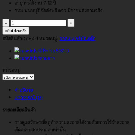
อายุการใช้งาน 7-12 ปี
กทม นนทบุรี จัดส่งฟรี ตจว มีค่าขนส่งตามจริง
จำนวน
วอลเปเปอร์
หยิบใส่ตะกร้า
ห้อง
รหัสสินค้า:
5184-1
หมวดหมู่:
วอลเปเปอร์ห้องเด็ก
เด็ก
ลาย
ตัว
หนังสือ
หมวดหมู่
No.5184-
หมวด
1
หมู่
คำอธิบาย
ชิ้น
บทวิจารณ์ (0)
รายละเอียดสินค้า
การดูแลรักษาเช็ดถูทำความสะอาดได้ง่ายด้วยการใช้ผ้าสะอาด
เช็ดคราบสกปรกออกเท่านั้น