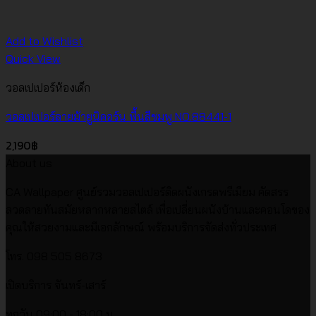
Add to Wishlist
Quick View
วอลเปเปอร์ห้องเด็ก
วอลเปเปอร์ลายม้ายูนิคอร์น พื้นสีชมพู NO.88441-1
2,190
฿
About us
CA Wallpaper ศูนย์รวมวอลเปเปอร์ติดผนังเกรดพรีเมียม คัดสรร
ลวดลายทันสมัยหลากหลายสไตล์ เพื่อเปลี่ยนผนังบ้านและคอนโดของ
คุณให้สวยงามและมีเอกลักษณ์ พร้อมบริการจัดส่งทั่วประเทศ
โทร. 098 505 8673
เปิดบริการ จันทร์-เสาร์
ทุกวัน 09:00 - 18:00 น.