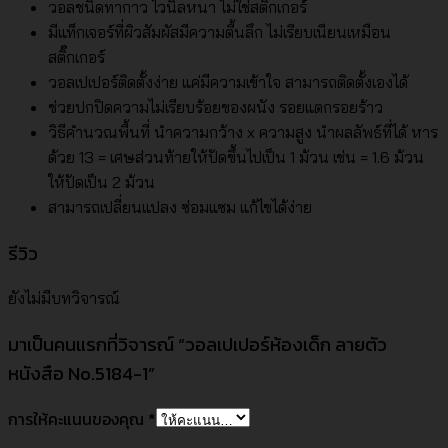
วอลชนิดทากาว ไวนิลหนา ไม่ใช่สติ๊กเกอร์
มีแท็กเจอร์ที่ผิวสัมผัสมีความตื้นลึก ไม่เรียบเนียนเหมือน
สติ๊กเกอร์
วอลเปเปอร์ติดตั้งง่าย แค่มีความเข้าใจ สามารถติดตั้งเองได้
ช่วยปกปิดความไม่เรียบร้อยของผนัง รอยแตกรอยร้าว
วิธีคำนวณพื้นที่ นำความกว้าง x ความสูง นำผลลัพธ์ที่ได้ หาร
ด้วย 13 = เศษส่วนท้ายให้ปัดขึ้นไปเป็น 1 ม้วน เช่น = 1.6 ม้วน
ให้ปัดเป็น 2 ม้วน
สามารถเปลี่ยนแปลง ซ่อมแซม แก้ไขได้ง่าย
รีวิว
ยังไม่มีบทวิจารณ์
มาเป็นคนแรกที่วิจารณ์ “วอลเปเปอร์ห้องเด็ก ลายตัว
หนังสือ No.5184-1”
การให้คะแนนของคุณ
*