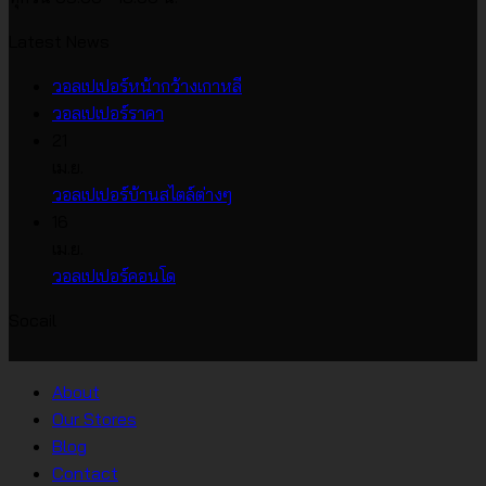
Latest News
ไม่มี
วอลเปเปอร์หน้ากว้างเกาหลี
ไม่มี
ความ
วอลเปเปอร์ราคา
ความ
เห็น
21
บน
เห็น
เม.ย.
บน
วอลเปเปอร์
ไม่มี
วอลเปเปอร์บ้านสไตล์ต่างๆ
วอลเปเปอร์
หน้า
ความ
16
ราคา
กว้าง
เห็น
เม.ย.
บน
เกาหลี
ไม่มี
วอลเปเปอร์คอนโด
วอลเปเปอร์
ความ
Socail
บ้าน
เห็น
บน
สไตล์
วอลเปเปอร์
ต่างๆ
About
คอน
Our Stores
โด
Blog
Contact