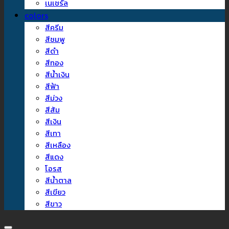
เนเชรัล
colors
สีครีม
สีชมพู
สีดำ
สีทอง
สีน้ำเงิน
สีฟ้า
สีม่วง
สีส้ม
สีเงิน
สีเทา
สีเหลือง
สีแดง
โอรส
สีน้ำตาล
สีเขียว
สีขาว