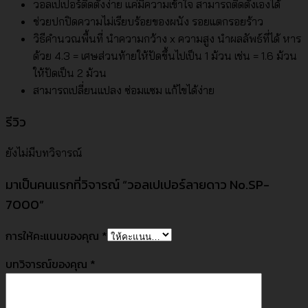
วอลเปเปอร์ติดตั้งง่าย แค่มีความเข้าใจ สามารถติดตั้งเองได้
ช่วยปกปิดความไม่เรียบร้อยของผนัง รอยแตกรอยร้าว
วิธีคำนวณพื้นที่ นำความกว้าง x ความสูง นำผลลัพธ์ที่ได้ หาร
ด้วย 4.3 = เศษส่วนท้ายให้ปัดขึ้นไปเป็น 1 ม้วน เช่น = 1.6 ม้วน
ให้ปัดเป็น 2 ม้วน
สามารถเปลี่ยนแปลง ซ่อมแซม แก้ไขได้ง่าย
รีวิว
ยังไม่มีบทวิจารณ์
มาเป็นคนแรกที่วิจารณ์ “วอลเปเปอร์ลายดาว No.SP-
7000”
การให้คะแนนของคุณ
*
บทวิจารณ์ของคุณ
*