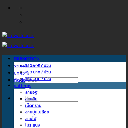
ข้าม
ไป
ยัง
เนื้อหา
Home
PROMOTION
รวมคอลเลคชั่น
340 บาท / ม้วน
350 บาท / ม้วน
บทความ
390 บาท / ม้วน
ติดต่อเรา
ค้นหา:
patterns
ลายอิฐ
ค้นหา:
ลายหิน
เม็ดทราย
ลายปูนเปลือย
ลายไม้
ไม้ระแนง