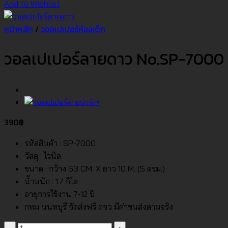
Add to Wishlist
หน้าหลัก
/
วอลเปเปอร์ห้องเด็ก
วอลเปเปอร์ลายดาว No.SP-7000
390
฿
รหัสสินค้า : SP-7000
วัสดุ : ไวนิล
ขนาด : กว้าง 53 CM. X ยาว 10 M. (5 ตรม.)
น้ำหนัก : 1.7 กิโล
อายุการใช้งาน 7-12 ปี
กทม นนทบุรี จัดส่งฟรี ตจว มีค่าขนส่งตามจริง
จำนวน