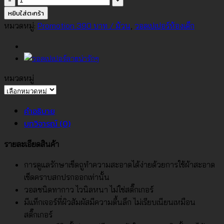
วอลเปเปอร์
หยิบใส่ตะกร้า
ลาย
หมวดหมู่:
Promotion 390 บาท / ม้วน
,
วอลเปเปอร์ห้องเด็ก
ดาว
No.SP-
7000
ชิ้น
หมวดหมู่
หมวด
หมู่
คำอธิบาย
บทวิจารณ์ (0)
รายละเอียดสินค้า
การดูแลรักษาเช็ดถูทำความสะอาดได้ง่ายด้วยการใช้ผ้าสะอาด
เช็ดคราบสกปรกออกเท่านั้น
วอลชนิดทากาว ไวนิลหนา ไม่ใช่สติ๊กเกอร์
มีแท็กเจอร์ที่ผิวสัมผัสมีความตื้นลึก ไม่เรียบเนียนเหมือน
สติ๊กเกอร์