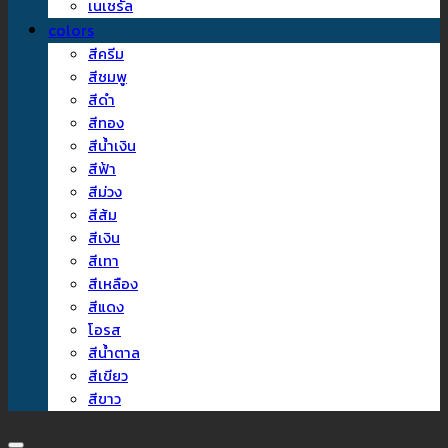
เนเชรัล
colors
สีครีม
สีชมพู
สีดำ
สีทอง
สีน้ำเงิน
สีฟ้า
สีม่วง
สีส้ม
สีเงิน
สีเทา
สีเหลือง
สีแดง
โอรส
สีน้ำตาล
สีเขียว
สีขาว