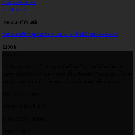
Add to Wishlist
Quick View
วอลเปเปอร์ห้องเด็ก
วอลเปเปอร์ลายจุดวงกลม ขนาด 6cm พื้นสีฟ้า NO.88438-2
2,190
฿
About us
CA Wallpaper ศูนย์รวมวอลเปเปอร์ติดผนังเกรดพรีเมียม คัดสรร
ลวดลายทันสมัยหลากหลายสไตล์ เพื่อเปลี่ยนผนังบ้านและคอนโดของ
คุณให้สวยงามและมีเอกลักษณ์ พร้อมบริการจัดส่งทั่วประเทศ
โทร. 098 505 8673
เปิดบริการ จันทร์-เสาร์
ทุกวัน 09:00 - 18:00 น.
Latest News