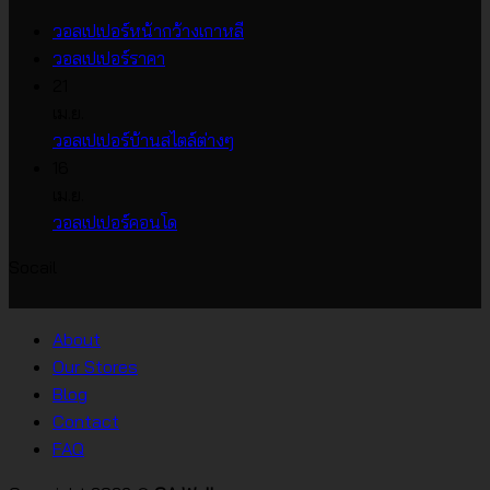
ไม่มี
วอลเปเปอร์หน้ากว้างเกาหลี
ไม่มี
ความ
วอลเปเปอร์ราคา
ความ
เห็น
21
บน
เห็น
เม.ย.
บน
วอลเปเปอร์
ไม่มี
วอลเปเปอร์บ้านสไตล์ต่างๆ
วอลเปเปอร์
หน้า
ความ
16
ราคา
กว้าง
เห็น
เม.ย.
บน
เกาหลี
ไม่มี
วอลเปเปอร์คอนโด
วอลเปเปอร์
ความ
Socail
บ้าน
เห็น
บน
สไตล์
วอลเปเปอร์
ต่างๆ
About
คอน
Our Stores
โด
Blog
Contact
FAQ