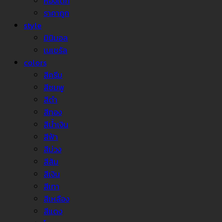
ห้องเด็ก
ราคาถูก
style
มินิมอล
เนเชรัล
colors
สีครีม
สีชมพู
สีดำ
สีทอง
สีน้ำเงิน
สีฟ้า
สีม่วง
สีส้ม
สีเงิน
สีเทา
สีเหลือง
สีแดง