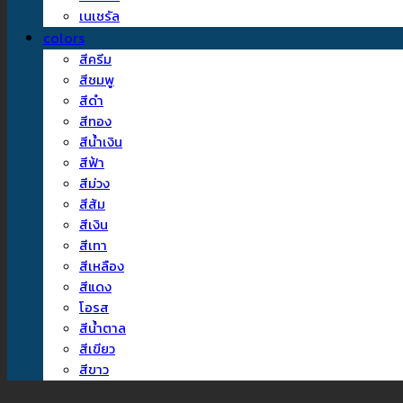
เนเชรัล
colors
สีครีม
สีชมพู
สีดำ
สีทอง
สีน้ำเงิน
สีฟ้า
สีม่วง
สีส้ม
สีเงิน
สีเทา
สีเหลือง
สีแดง
โอรส
สีน้ำตาล
สีเขียว
สีขาว