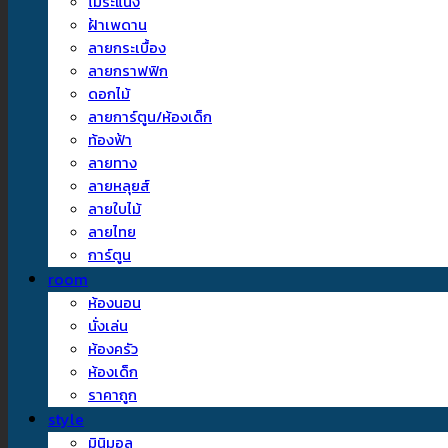
ไม้ระแนง
ฝ้าเพดาน
ลายกระเบื้อง
ลายกราฟฟิก
ดอกไม้
ลายการ์ตูน/ห้องเด็ก
ท้องฟ้า
ลายทาง
ลายหลุยส์
ลายใบไม้
ลายไทย
การ์ตูน
room
ห้องนอน
นั่งเล่น
ห้องครัว
ห้องเด็ก
ราคาถูก
style
มินิมอล