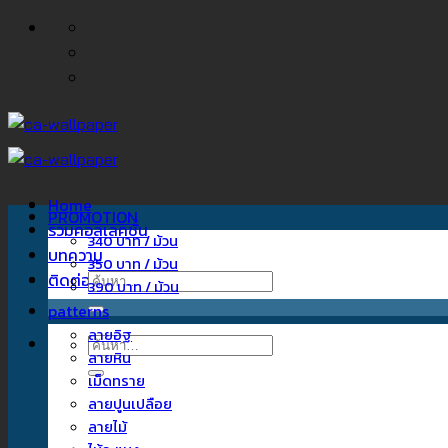
ข้าม
ไป
ยัง
เนื้อหา
Home
PROMOTION
รวมคอลเลคชั่น
340 บาท / ม้วน
บทความ
350 บาท / ม้วน
ติดต่อเรา
ค้นหา:
390 บาท / ม้วน
patterns
ลายอิฐ
ค้นหา:
ลายหิน
เม็ดทราย
ลายปูนเปลือย
ลายไม้