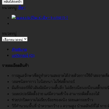
วอลเปเปอร์
หยิบใส่ตะกร้า
ติด
หมวดหมู่:
สีเทา
ผนัง
สี
เทา
No.9449-
หมวดหมู่
1
หมวด
ชิ้น
หมู่
คำอธิบาย
บทวิจารณ์ (0)
รายละเอียดสินค้า
การดูแลรักษาเช็ดถูทำความสะอาดได้ง่ายด้วยการใช้ผ้าสะอาดเช
วอลชนิดทากาว ไวนิลหนา ไม่ใช่สติ๊กเกอร์
มีแท็กเจอร์ที่ผิวสัมผัสมีความตื้นลึก ไม่เรียบเนียนเหมือนสติ๊กเกอร์
วอลเปเปอร์ติดตั้งง่าย แค่มีความเข้าใจ สามารถติดตั้งเองได้
ช่วยปกปิดความไม่เรียบร้อยของผนัง รอยแตกรอยร้าว
วิธีคำนวณพื้นที่ นำความกว้าง x ความสูง นำผลลัพธ์ที่ได้ หาร ด้ว