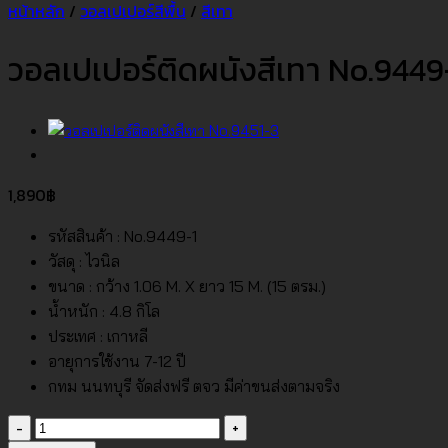
หน้าหลัก
/
วอลเปเปอร์สีพื้น
/
สีเทา
วอลเปเปอร์ติดผนังสีเทา No.9449
1,890
฿
รหัสสินค้า : No.9449-1
วัสดุ : ไวนิล
ขนาด : กว้าง 1.06 M. X ยาว 15 M. (15 ตรม.)
น้ำหนัก : 4.8 กิโล
ประเทศ : เกาหลี
อายุการใช้งาน 7-12 ปี
กทม นนทบุรี จัดส่งฟรี ตจว มีค่าขนส่งตามจริง
จำนวน