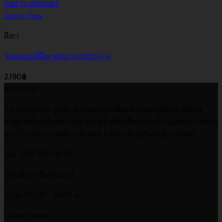
Add to Wishlist
Quick View
สีเทา
วอลเปเปอร์สีเทาอ่อน No.61054-4
2,190
฿
About us
CA Wallpaper ศูนย์รวมวอลเปเปอร์ติดผนังเกรดพรีเมียม คัดสรร
ลวดลายทันสมัยหลากหลายสไตล์ เพื่อเปลี่ยนผนังบ้านและคอนโดของ
คุณให้สวยงามและมีเอกลักษณ์ พร้อมบริการจัดส่งทั่วประเทศ
โทร. 098 505 8673
เปิดบริการ จันทร์-เสาร์
ทุกวัน 09:00 - 18:00 น.
Latest News