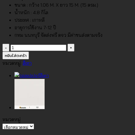
ขนาด : กว้าง 1.06 M. X ยาว 15 M. (15 ตรม.)
น้ำหนัก : 4.8 กิโล
ประเทศ : เกาหลี
อายุการใช้งาน 7-12 ปี
กทม นนทบุรี จัดส่งฟรี ตจว มีค่าขนส่งตามจริง
จำนวน
วอลเปเปอร์
หยิบใส่ตะกร้า
สี
หมวดหมู่:
สีเทา
เทา
อ่อน
อม
ฟ้า
No.61054-
5
ชิ้น
หมวดหมู่
หมวด
หมู่