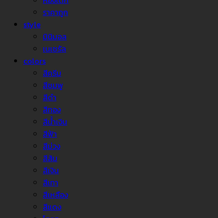
ห้องเด็ก
ราคาถูก
style
มินิมอล
เนเชรัล
colors
สีครีม
สีชมพู
สีดำ
สีทอง
สีน้ำเงิน
สีฟ้า
สีม่วง
สีส้ม
สีเงิน
สีเทา
สีเหลือง
สีแดง