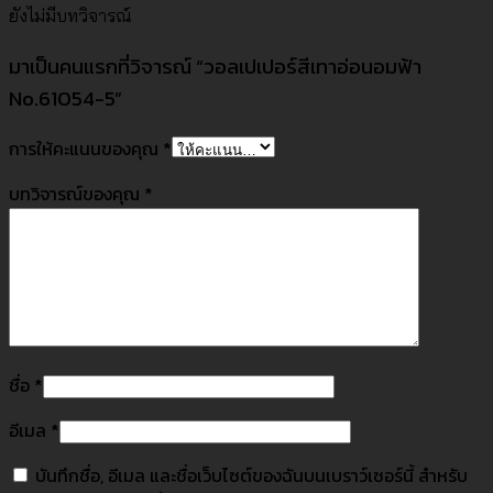
ยังไม่มีบทวิจารณ์
มาเป็นคนแรกที่วิจารณ์ “วอลเปเปอร์สีเทาอ่อนอมฟ้า
No.61054-5”
การให้คะแนนของคุณ
*
บทวิจารณ์ของคุณ
*
ชื่อ
*
อีเมล
*
บันทึกชื่อ, อีเมล และชื่อเว็บไซต์ของฉันบนเบราว์เซอร์นี้ สำหรับ