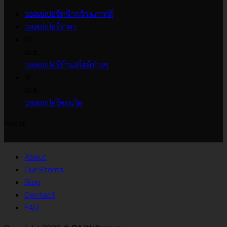
ไม่มี
วอลเปเปอร์หน้ากว้างเกาหลี
ไม่มี
ความ
วอลเปเปอร์ราคา
ความ
เห็น
21
บน
เห็น
เม.ย.
บน
วอลเปเปอร์
ไม่มี
วอลเปเปอร์บ้านสไตล์ต่างๆ
วอลเปเปอร์
หน้า
ความ
16
ราคา
กว้าง
เห็น
เม.ย.
บน
เกาหลี
ไม่มี
วอลเปเปอร์คอนโด
วอลเปเปอร์
ความ
Socail
บ้าน
เห็น
บน
สไตล์
วอลเปเปอร์
ต่างๆ
About
คอน
Our Stores
โด
Blog
Contact
FAQ