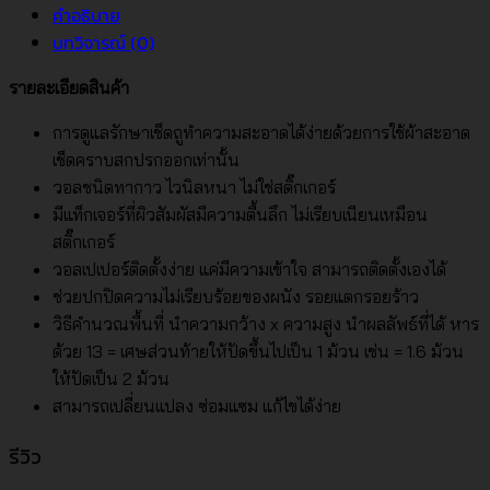
คำอธิบาย
บทวิจารณ์ (0)
รายละเอียดสินค้า
การดูแลรักษาเช็ดถูทำความสะอาดได้ง่ายด้วยการใช้ผ้าสะอาด
เช็ดคราบสกปรกออกเท่านั้น
วอลชนิดทากาว ไวนิลหนา ไม่ใช่สติ๊กเกอร์
มีแท็กเจอร์ที่ผิวสัมผัสมีความตื้นลึก ไม่เรียบเนียนเหมือน
สติ๊กเกอร์
วอลเปเปอร์ติดตั้งง่าย แค่มีความเข้าใจ สามารถติดตั้งเองได้
ช่วยปกปิดความไม่เรียบร้อยของผนัง รอยแตกรอยร้าว
วิธีคำนวณพื้นที่ นำความกว้าง x ความสูง นำผลลัพธ์ที่ได้ หาร
ด้วย 13 = เศษส่วนท้ายให้ปัดขึ้นไปเป็น 1 ม้วน เช่น = 1.6 ม้วน
ให้ปัดเป็น 2 ม้วน
สามารถเปลี่ยนแปลง ซ่อมแซม แก้ไขได้ง่าย
รีวิว