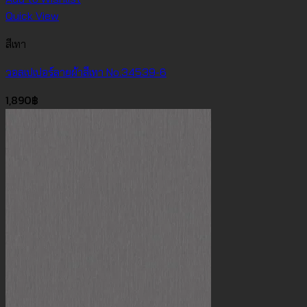
Quick View
สีเทา
วอลเปเปอร์ลายผ้าสีเทา No.34539-6
1,890
฿