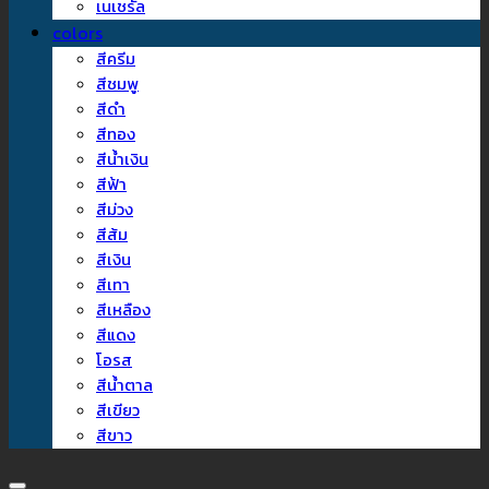
เนเชรัล
colors
สีครีม
สีชมพู
สีดำ
สีทอง
สีน้ำเงิน
สีฟ้า
สีม่วง
สีส้ม
สีเงิน
สีเทา
สีเหลือง
สีแดง
โอรส
สีน้ำตาล
สีเขียว
สีขาว