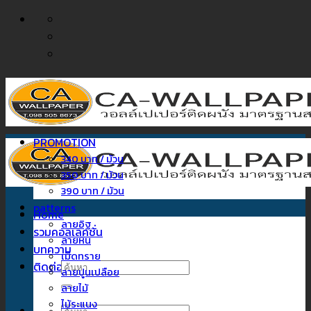
ข้าม
ไป
ยัง
เนื้อหา
PROMOTION
340 บาท / ม้วน
350 บาท / ม้วน
390 บาท / ม้วน
patterns
Home
ลายอิฐ
รวมคอลเลคชั่น
ลายหิน
บทความ
เม็ดทราย
ติดต่อเรา
ค้นหา:
ลายปูนเปลือย
ลายไม้
ไม้ระแนง