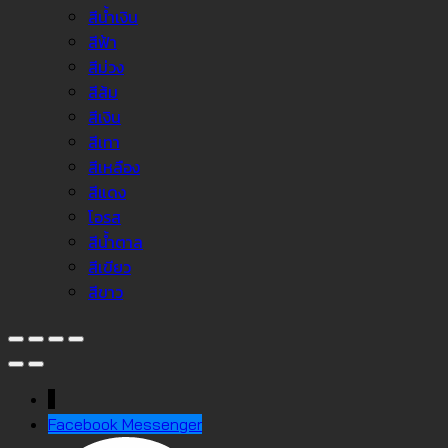
สีน้ำเงิน
สีฟ้า
สีม่วง
สีส้ม
สีเงิน
สีเทา
สีเหลือง
สีแดง
โอรส
สีน้ำตาล
สีเขียว
สีขาว
↓
Facebook Messenger