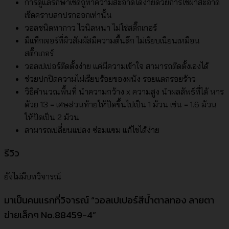
การดูแลรักษาเช็ดถูทำความสะอาดได้ง่ายด้วยการใช้ผ้าสะอาด
เช็ดคราบสกปรกออกเท่านั้น
วอลชนิดทากาว ไวนิลหนา ไม่ใช่สติ๊กเกอร์
มีแท็กเจอร์ที่ผิวสัมผัสมีความตื้นลึก ไม่เรียบเนียนเหมือน
สติ๊กเกอร์
วอลเปเปอร์ติดตั้งง่าย แค่มีความเข้าใจ สามารถติดตั้งเองได้
ช่วยปกปิดความไม่เรียบร้อยของผนัง รอยแตกรอยร้าว
วิธีคำนวณพื้นที่ นำความกว้าง x ความสูง นำผลลัพธ์ที่ได้ หาร
ด้วย 13 = เศษส่วนท้ายให้ปัดขึ้นไปเป็น 1 ม้วน เช่น = 1.6 ม้วน
ให้ปัดเป็น 2 ม้วน
สามารถเปลี่ยนแปลง ซ่อมแซม แก้ไขได้ง่าย
รีวิว
ยังไม่มีบทวิจารณ์
มาเป็นคนแรกที่วิจารณ์ “วอลเปเปอร์สีน้ำตาลทอง ลายตา
ข่ายเล็กๆ No.88459-4”