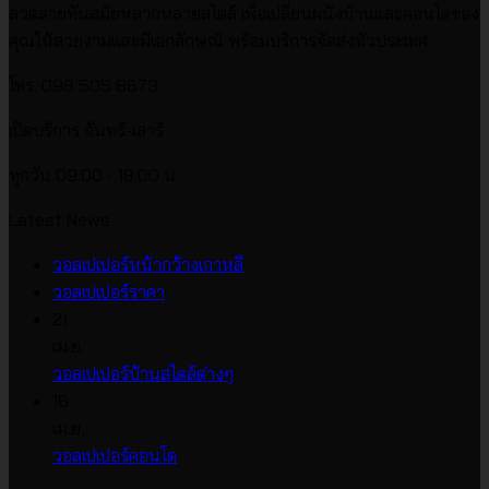
ลวดลายทันสมัยหลากหลายสไตล์ เพื่อเปลี่ยนผนังบ้านและคอนโดของ
คุณให้สวยงามและมีเอกลักษณ์ พร้อมบริการจัดส่งทั่วประเทศ
โทร. 098 505 8673
เปิดบริการ จันทร์-เสาร์
ทุกวัน 09:00 - 18:00 น.
Latest News
ไม่มี
วอลเปเปอร์หน้ากว้างเกาหลี
ไม่มี
ความ
วอลเปเปอร์ราคา
ความ
เห็น
21
บน
เห็น
เม.ย.
บน
วอลเปเปอร์
ไม่มี
วอลเปเปอร์บ้านสไตล์ต่างๆ
วอลเปเปอร์
หน้า
ความ
16
ราคา
กว้าง
เห็น
เม.ย.
บน
เกาหลี
ไม่มี
วอลเปเปอร์คอนโด
วอลเปเปอร์
ความ