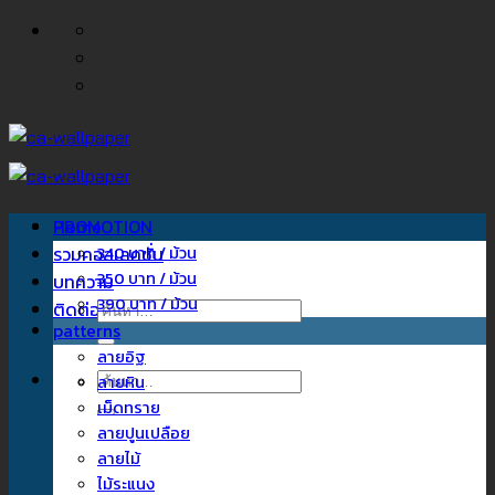
ข้าม
ไป
ยัง
เนื้อหา
Home
PROMOTION
รวมคอลเลคชั่น
340 บาท / ม้วน
350 บาท / ม้วน
บทความ
390 บาท / ม้วน
ติดต่อเรา
ค้นหา:
patterns
ลายอิฐ
ค้นหา:
ลายหิน
เม็ดทราย
ลายปูนเปลือย
ลายไม้
ไม้ระแนง