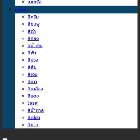
เนเชรัล
colors
สีครีม
สีชมพู
สีดำ
สีทอง
สีน้ำเงิน
สีฟ้า
สีม่วง
สีส้ม
สีเงิน
สีเทา
สีเหลือง
สีแดง
โอรส
สีน้ำตาล
สีเขียว
สีขาว