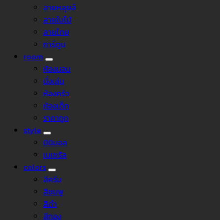
ลายหลุยส์
ลายใบไม้
ลายไทย
การ์ตูน
room
ห้องนอน
นั่งเล่น
ห้องครัว
ห้องเด็ก
ราคาถูก
style
มินิมอล
เนเชรัล
colors
สีครีม
สีชมพู
สีดำ
สีทอง