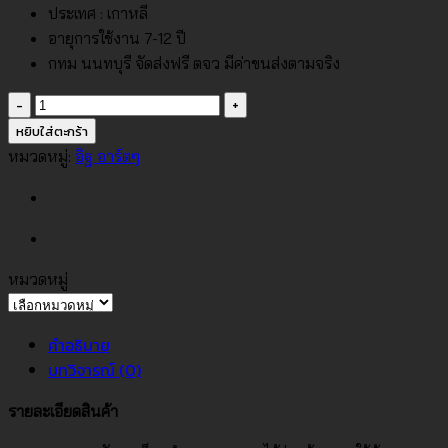
ประเทศ : เกาหลี
อายุการใช้งาน 7-12 ปี
กทม นนทบุรี จัดส่งฟรี ตจว มีค่าขนส่งตามจริง
จำนวน
วอลเปเปอร์
หยิบใส่ตะกร้า
สี
หมวดหมู่:
อิฐ อาร์ตๆ
น้ำตาล
ทอง
ลายตา
ข่าย
เล็กๆ
หมวดหมู่
หมวด
No.88459-
หมู่
4
คำอธิบาย
ชิ้น
บทวิจารณ์ (0)
รายละเอียดสินค้า