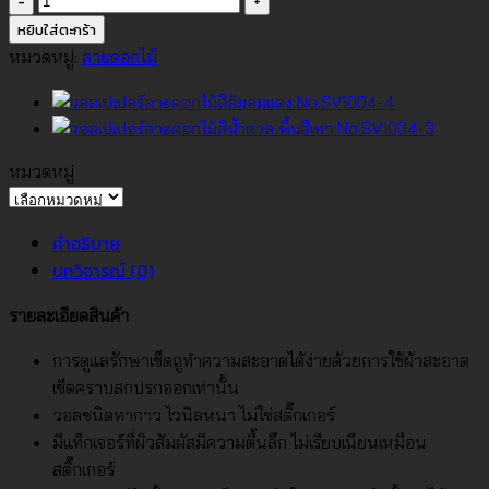
วอลเปเปอร์
หยิบใส่ตะกร้า
ลาย
หมวดหมู่:
ลายดอกไม้
ดอกไม้
สี
น้ำตาล
พื้น
หมวดหมู่
สี
หมวด
เทา
หมู่
คำอธิบาย
No.SV1004-
บทวิจารณ์ (0)
3
ชิ้น
รายละเอียดสินค้า
การดูแลรักษาเช็ดถูทำความสะอาดได้ง่ายด้วยการใช้ผ้าสะอาด
เช็ดคราบสกปรกออกเท่านั้น
วอลชนิดทากาว ไวนิลหนา ไม่ใช่สติ๊กเกอร์
มีแท็กเจอร์ที่ผิวสัมผัสมีความตื้นลึก ไม่เรียบเนียนเหมือน
สติ๊กเกอร์