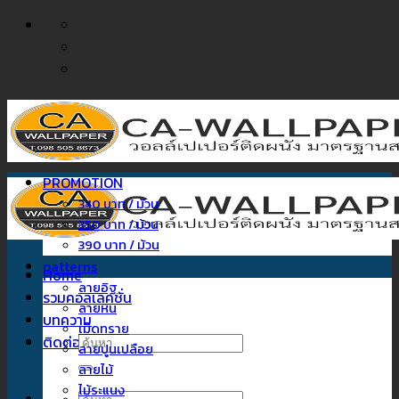
ข้าม
ไป
ยัง
เนื้อหา
PROMOTION
340 บาท / ม้วน
350 บาท / ม้วน
390 บาท / ม้วน
patterns
Home
ลายอิฐ
รวมคอลเลคชั่น
ลายหิน
บทความ
เม็ดทราย
ติดต่อเรา
ค้นหา:
ลายปูนเปลือย
ลายไม้
ไม้ระแนง