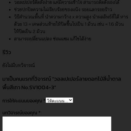
วอลเปเปอร์ติดตั้งง่าย แค่มีความเข้าใจ สามารถติดตั้งเองได้
ช่วยปกปิดความไม่เรียบร้อยของผนัง รอยแตกรอยร้าว
วิธีคำนวณพื้นที่ นำความกว้าง x ความสูง นำผลลัพธ์ที่ได้ หาร
ด้วย 13 = เศษส่วนท้ายให้ปัดขึ้นไปเป็น 1 ม้วน เช่น = 1.6 ม้วน
ให้ปัดเป็น 2 ม้วน
สามารถเปลี่ยนแปลง ซ่อมแซม แก้ไขได้ง่าย
รีวิว
ยังไม่มีบทวิจารณ์
มาเป็นคนแรกที่วิจารณ์ “วอลเปเปอร์ลายดอกไม้สีน้ำตาล
พื้นสีเทา No.SV1004-3”
การให้คะแนนของคุณ
*
บทวิจารณ์ของคุณ
*