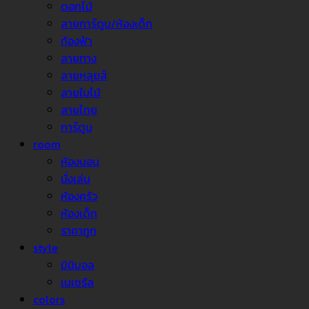
ดอกไม้
ลายการ์ตูน/ห้องเด็ก
ท้องฟ้า
ลายทาง
ลายหลุยส์
ลายใบไม้
ลายไทย
การ์ตูน
room
ห้องนอน
นั่งเล่น
ห้องครัว
ห้องเด็ก
ราคาถูก
style
มินิมอล
เนเชรัล
colors