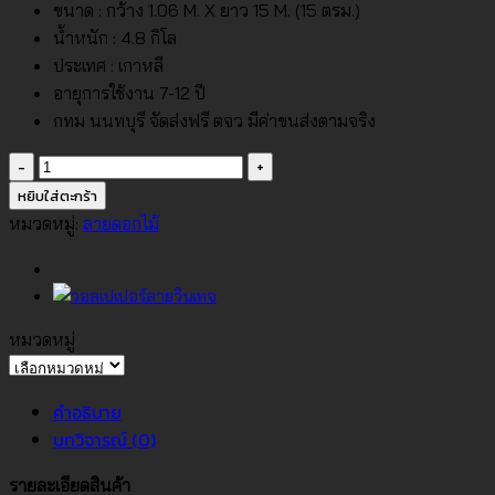
ขนาด : กว้าง 1.06 M. X ยาว 15 M. (15 ตรม.)
น้ำหนัก : 4.8 กิโล
ประเทศ : เกาหลี
อายุการใช้งาน 7-12 ปี
กทม นนทบุรี จัดส่งฟรี ตจว มีค่าขนส่งตามจริง
จำนวน
วอลเปเปอร์
หยิบใส่ตะกร้า
ลาย
หมวดหมู่:
ลายดอกไม้
ดอกไม้
พื้น
สี
เทา
หมวดหมู่
อ่อน
หมวด
No.3905-
หมู่
คำอธิบาย
3
บทวิจารณ์ (0)
ชิ้น
รายละเอียดสินค้า