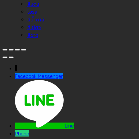
สีแดง
โอรส
สีน้ำตาล
สีเขียว
สีขาว
↓
Facebook Messenger
Line
Phone