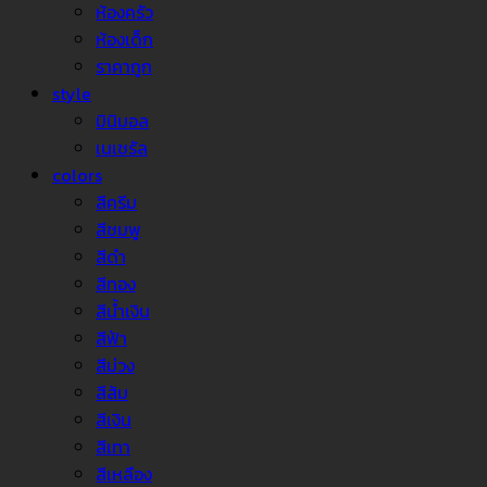
ห้องครัว
ห้องเด็ก
ราคาถูก
style
มินิมอล
เนเชรัล
colors
สีครีม
สีชมพู
สีดำ
สีทอง
สีน้ำเงิน
สีฟ้า
สีม่วง
สีส้ม
สีเงิน
สีเทา
สีเหลือง