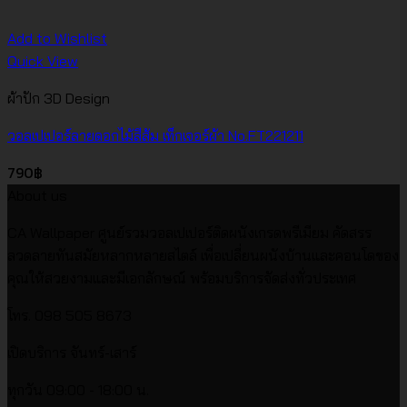
Add to Wishlist
Quick View
ผ้าปัก 3D Design
วอลเปเปอร์ลายดอกไม้สีส้ม เท็กเจอร์ผ้า No.FT221211
790
฿
About us
CA Wallpaper ศูนย์รวมวอลเปเปอร์ติดผนังเกรดพรีเมียม คัดสรร
ลวดลายทันสมัยหลากหลายสไตล์ เพื่อเปลี่ยนผนังบ้านและคอนโดของ
คุณให้สวยงามและมีเอกลักษณ์ พร้อมบริการจัดส่งทั่วประเทศ
โทร. 098 505 8673
เปิดบริการ จันทร์-เสาร์
ทุกวัน 09:00 - 18:00 น.