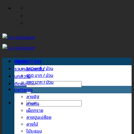
ข้าม
ไป
ยัง
เนื้อหา
Home
PROMOTION
รวมคอลเลคชั่น
340 บาท / ม้วน
350 บาท / ม้วน
บทความ
390 บาท / ม้วน
ติดต่อเรา
ค้นหา:
patterns
ลายอิฐ
ค้นหา:
ลายหิน
เม็ดทราย
ลายปูนเปลือย
ลายไม้
ไม้ระแนง