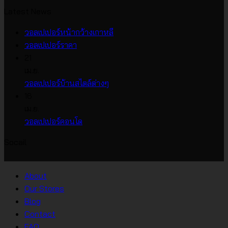
Latest News
ไม่มี
วอลเปเปอร์หน้ากว้างเกาหลี
ไม่มี
ความ
วอลเปเปอร์ราคา
ความ
เห็น
21
บน
เห็น
เม.ย.
บน
วอลเปเปอร์
ไม่มี
วอลเปเปอร์บ้านสไตล์ต่างๆ
วอลเปเปอร์
หน้า
ความ
16
ราคา
กว้าง
เห็น
เม.ย.
บน
เกาหลี
ไม่มี
วอลเปเปอร์คอนโด
วอลเปเปอร์
ความ
Socail
บ้าน
เห็น
บน
สไตล์
วอลเปเปอร์
ต่างๆ
About
คอน
Our Stores
โด
Blog
Contact
FAQ