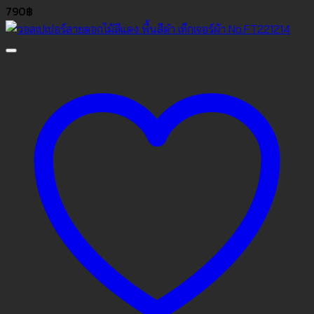
790
฿