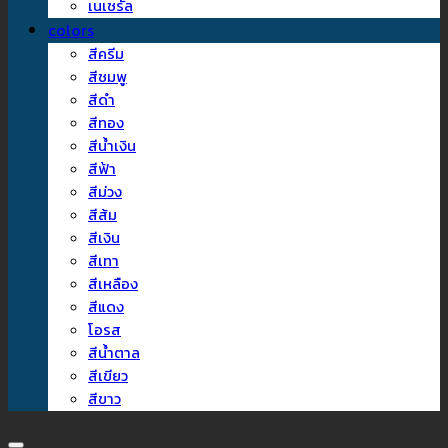
เนเชรัล
colors
สีครีม
สีชมพู
สีดำ
สีทอง
สีน้ำเงิน
สีฟ้า
สีม่วง
สีส้ม
สีเงิน
สีเทา
สีเหลือง
สีแดง
โอรส
สีน้ำตาล
สีเขียว
สีขาว