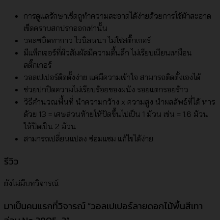
การดูแลรักษาเช็ดถูทำความสะอาดได้ง่ายด้วยการใช้ผ้าสะอาด
เช็ดคราบสกปรกออกเท่านั้น
วอลชนิดทากาว ไวนิลหนา ไม่ใช่สติ๊กเกอร์
มีแท็กเจอร์ที่ผิวสัมผัสมีความตื้นลึก ไม่เรียบเนียนเหมือน
สติ๊กเกอร์
วอลเปเปอร์ติดตั้งง่าย แค่มีความเข้าใจ สามารถติดตั้งเองได้
ช่วยปกปิดความไม่เรียบร้อยของผนัง รอยแตกรอยร้าว
วิธีคำนวณพื้นที่ นำความกว้าง x ความสูง นำผลลัพธ์ที่ได้ หาร
ด้วย 13 = เศษส่วนท้ายให้ปัดขึ้นไปเป็น 1 ม้วน เช่น = 1.6 ม้วน
ให้ปัดเป็น 2 ม้วน
สามารถเปลี่ยนแปลง ซ่อมแซม แก้ไขได้ง่าย
รีวิว
ยังไม่มีบทวิจารณ์
มาเป็นคนแรกที่วิจารณ์ “วอลเปเปอร์ลายดอกไม้พื้นสีเทา