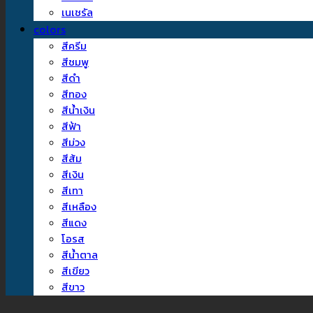
เนเชรัล
colors
สีครีม
สีชมพู
สีดำ
สีทอง
สีน้ำเงิน
สีฟ้า
สีม่วง
สีส้ม
สีเงิน
สีเทา
สีเหลือง
สีแดง
โอรส
สีน้ำตาล
สีเขียว
สีขาว