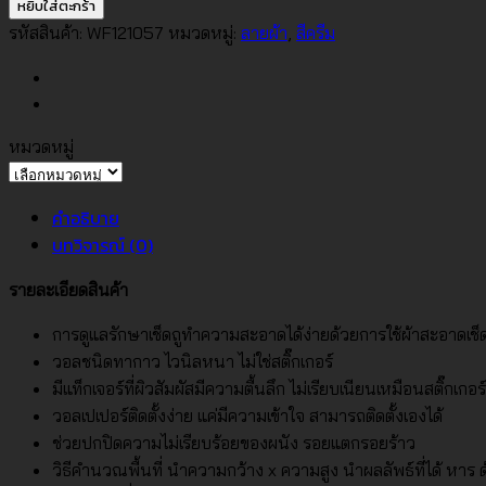
วอลเปเปอร์
หยิบใส่ตะกร้า
เท็ก
รหัสสินค้า:
WF121057
หมวดหมู่:
ลายผ้า
,
สีครีม
เจอร์
ผ้า
ไหม
สี
หมวดหมู่
ครีม
หมวด
No.WF121057
หมู่
คำอธิบาย
ชิ้น
บทวิจารณ์ (0)
รายละเอียดสินค้า
การดูแลรักษาเช็ดถูทำความสะอาดได้ง่ายด้วยการใช้ผ้าสะอาดเช
วอลชนิดทากาว ไวนิลหนา ไม่ใช่สติ๊กเกอร์
มีแท็กเจอร์ที่ผิวสัมผัสมีความตื้นลึก ไม่เรียบเนียนเหมือนสติ๊กเกอร์
วอลเปเปอร์ติดตั้งง่าย แค่มีความเข้าใจ สามารถติดตั้งเองได้
ช่วยปกปิดความไม่เรียบร้อยของผนัง รอยแตกรอยร้าว
วิธีคำนวณพื้นที่ นำความกว้าง x ความสูง นำผลลัพธ์ที่ได้ หาร ด้ว