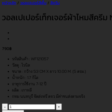
หน้าหลัก
/
วอลเปเปอร์สีพื้น
/
สีครีม
วอลเปเปอร์เท็กเจอร์ผ้าไหมสีครี
790
฿
รหัสสินค้า : WF121057
วัสดุ : ไวนิล
ขนาด : กว้าง 53 CM X ยาว 10.00 M. (5 ตรม.)
น้ำหนัก : 1.7 กิโล
อายุการใช้งาน 7-12 ปี
ผลิต : เกาหลี
กทม นนทบุรี จัดส่งฟรี ตจว มีค่าขนส่งตามจริง
จำนวน