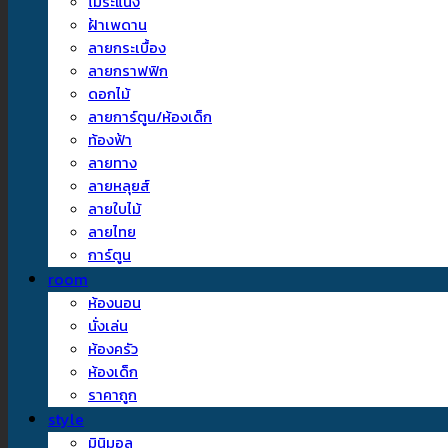
ไม้ระแนง
ฝ้าเพดาน
ลายกระเบื้อง
ลายกราฟฟิก
ดอกไม้
ลายการ์ตูน/ห้องเด็ก
ท้องฟ้า
ลายทาง
ลายหลุยส์
ลายใบไม้
ลายไทย
การ์ตูน
room
ห้องนอน
นั่งเล่น
ห้องครัว
ห้องเด็ก
ราคาถูก
style
มินิมอล