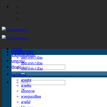
ข้าม
ไป
ยัง
เนื้อหา
Home
PROMOTION
รวมคอลเลคชั่น
340 บาท / ม้วน
บทความ
350 บาท / ม้วน
ติดต่อเรา
ค้นหา:
390 บาท / ม้วน
patterns
ลายอิฐ
ค้นหา:
ลายหิน
เม็ดทราย
ลายปูนเปลือย
ลายไม้