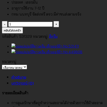
ประเทศ : เยอรมัน
อายุการใช้งาน 7-12 ปี
กทม นนทบุรี จัดส่งฟรี ตจว มีค่าขนส่งตามจริง
จำนวน
วอลเปเปอร์
หยิบใส่ตะกร้า
สี
รหัสสินค้า:
531329
หมวดหมู่:
สีครีม
ขาว
ครีม
เท็ก
เจอร์
หมวดหมู่
ผ้า
หมวด
No.531329
หมู่
คำอธิบาย
ชิ้น
บทวิจารณ์ (0)
รายละเอียดสินค้า
การดูแลรักษาเช็ดถูทำความสะอาดได้ง่ายด้วยการใช้ผ้าสะอาด