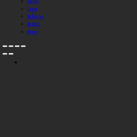
สีแดง
โอรส
สีน้ำตาล
สีเขียว
สีขาว
↓
Facebook Messenger
Line
Phone
Instagram