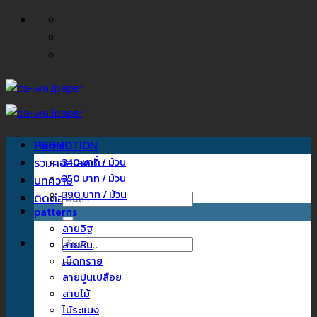
ข้าม
ไป
ยัง
เนื้อหา
Home
PROMOTION
รวมคอลเลคชั่น
340 บาท / ม้วน
350 บาท / ม้วน
บทความ
390 บาท / ม้วน
ติดต่อเรา
ค้นหา:
patterns
ลายอิฐ
ค้นหา:
ลายหิน
เม็ดทราย
ลายปูนเปลือย
ลายไม้
ไม้ระแนง