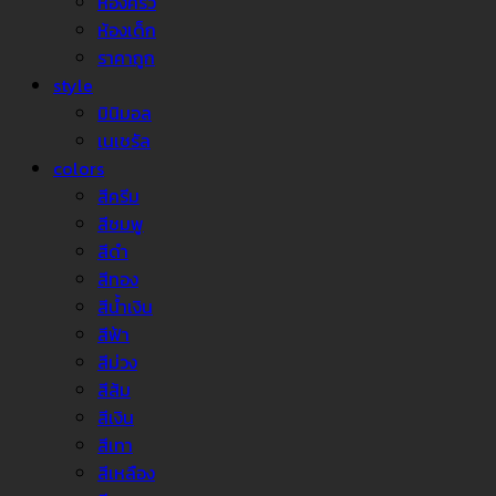
ห้องครัว
ห้องเด็ก
ราคาถูก
style
มินิมอล
เนเชรัล
colors
สีครีม
สีชมพู
สีดำ
สีทอง
สีน้ำเงิน
สีฟ้า
สีม่วง
สีส้ม
สีเงิน
สีเทา
สีเหลือง