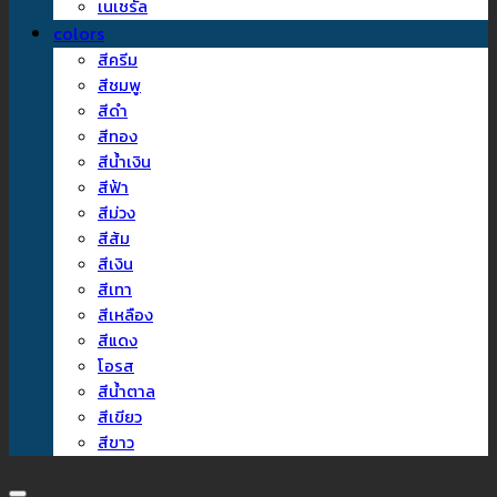
เนเชรัล
colors
สีครีม
สีชมพู
สีดำ
สีทอง
สีน้ำเงิน
สีฟ้า
สีม่วง
สีส้ม
สีเงิน
สีเทา
สีเหลือง
สีแดง
โอรส
สีน้ำตาล
สีเขียว
สีขาว