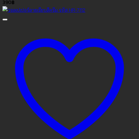
390
฿