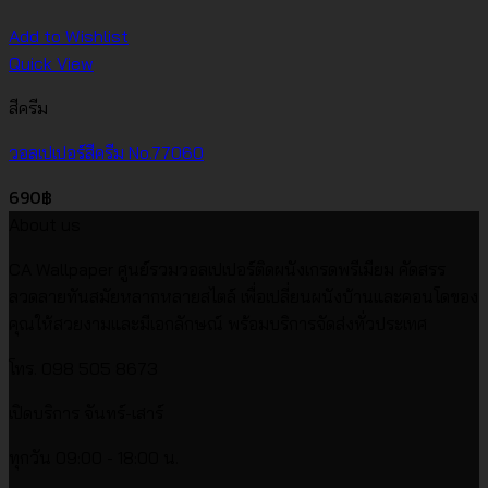
Add to Wishlist
Quick View
สีครีม
วอลเปเปอร์สีครีม No.77060
690
฿
About us
CA Wallpaper ศูนย์รวมวอลเปเปอร์ติดผนังเกรดพรีเมียม คัดสรร
ลวดลายทันสมัยหลากหลายสไตล์ เพื่อเปลี่ยนผนังบ้านและคอนโดของ
คุณให้สวยงามและมีเอกลักษณ์ พร้อมบริการจัดส่งทั่วประเทศ
โทร. 098 505 8673
เปิดบริการ จันทร์-เสาร์
ทุกวัน 09:00 - 18:00 น.