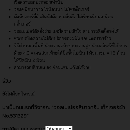
เช็ดคราบสกปรกออกเท่านั้น
วอลชนิดทากาว ไวนิลหนา ไม่ใช่สติ๊กเกอร์
มีแท็กเจอร์ที่ผิวสัมผัสมีความตื้นลึก ไม่เรียบเนียนเหมือน
สติ๊กเกอร์
วอลเปเปอร์ติดตั้งง่าย แค่มีความเข้าใจ สามารถติดตั้งเองได้
ช่วยปกปิดความไม่เรียบร้อยของผนัง รอยแตกรอยร้าว
วิธีคำนวณพื้นที่ นำความกว้าง x ความสูง นำผลลัพธ์ที่ได้ หาร
ด้วย 4.3 = เศษส่วนท้ายให้ปัดขึ้นไปเป็น 1 ม้วน เช่น = 1.6 ม้วน
ให้ปัดเป็น 2 ม้วน
สามารถเปลี่ยนแปลง ซ่อมแซม แก้ไขได้ง่าย
รีวิว
ยังไม่มีบทวิจารณ์
มาเป็นคนแรกที่วิจารณ์ “วอลเปเปอร์สีขาวครีม เท็กเจอร์ผ้า
No.531329”
การให้คะแนนของคุณ
*