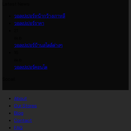
Latest News
ไม่มี
วอลเปเปอร์หน้ากว้างเกาหลี
ไม่มี
ความ
วอลเปเปอร์ราคา
ความ
เห็น
21
บน
เห็น
เม.ย.
บน
วอลเปเปอร์
ไม่มี
วอลเปเปอร์บ้านสไตล์ต่างๆ
วอลเปเปอร์
หน้า
ความ
16
ราคา
กว้าง
เห็น
เม.ย.
บน
เกาหลี
ไม่มี
วอลเปเปอร์คอนโด
วอลเปเปอร์
ความ
Socail
บ้าน
เห็น
บน
สไตล์
วอลเปเปอร์
ต่างๆ
About
คอน
Our Stores
โด
Blog
Contact
FAQ