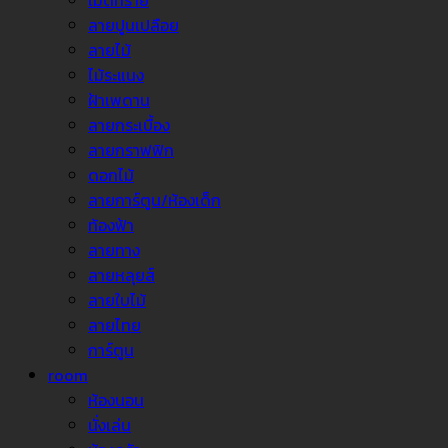
เม็ดทราย
ลายปูนเปลือย
ลายไม้
ไม้ระแนง
ฝ้าเพดาน
ลายกระเบื้อง
ลายกราฟฟิก
ดอกไม้
ลายการ์ตูน/ห้องเด็ก
ท้องฟ้า
ลายทาง
ลายหลุยส์
ลายใบไม้
ลายไทย
การ์ตูน
room
ห้องนอน
นั่งเล่น