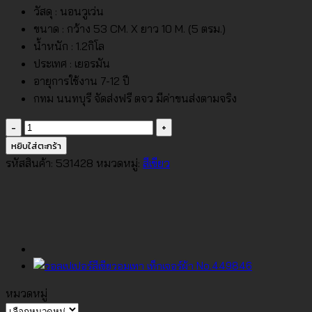
วัสดุ : นอนวูเว่น
ขนาด : กว้าง 53 CM. X ยาว 10 M. (5 ตรม.)
น้ำหนัก : 1.2กิโล
ประเทศ : เยอรมัน
อายุการใช้งาน 7-12 ปี
กทม นนทบุรี จัดส่งฟรี ตจว มีค่าขนส่งตามจริง
จำนวน
วอลเปเปอร์
หยิบใส่ตะกร้า
สี
รหัสสินค้า:
531428
หมวดหมู่:
สีเขียว
เขียว
อ่อน
เท็ก
เจอร์
ผ้า
No.531428
ชิ้น
หมวดหมู่
หมวด