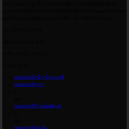
CA Wallpaper ศูนย์รวมวอลเปเปอร์ติดผนังเกรดพรีเมียม คัดสรร
ลวดลายทันสมัยหลากหลายสไตล์ เพื่อเปลี่ยนผนังบ้านและคอนโดของ
คุณให้สวยงามและมีเอกลักษณ์ พร้อมบริการจัดส่งทั่วประเทศ
โทร. 098 505 8673
เปิดบริการ จันทร์-เสาร์
ทุกวัน 09:00 - 18:00 น.
Latest News
ไม่มี
วอลเปเปอร์หน้ากว้างเกาหลี
ไม่มี
ความ
วอลเปเปอร์ราคา
ความ
เห็น
21
บน
เห็น
เม.ย.
บน
วอลเปเปอร์
ไม่มี
วอลเปเปอร์บ้านสไตล์ต่างๆ
วอลเปเปอร์
หน้า
ความ
16
ราคา
กว้าง
เห็น
เม.ย.
บน
เกาหลี
ไม่มี
วอลเปเปอร์คอนโด