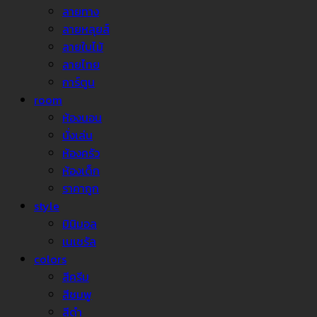
ลายทาง
ลายหลุยส์
ลายใบไม้
ลายไทย
การ์ตูน
room
ห้องนอน
นั่งเล่น
ห้องครัว
ห้องเด็ก
ราคาถูก
style
มินิมอล
เนเชรัล
colors
สีครีม
สีชมพู
สีดำ