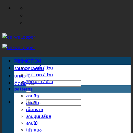
ข้าม
ไป
ยัง
เนื้อหา
Home
PROMOTION
รวมคอลเลคชั่น
340 บาท / ม้วน
350 บาท / ม้วน
บทความ
390 บาท / ม้วน
ติดต่อเรา
ค้นหา:
patterns
ลายอิฐ
ค้นหา:
ลายหิน
เม็ดทราย
ลายปูนเปลือย
ลายไม้
ไม้ระแนง