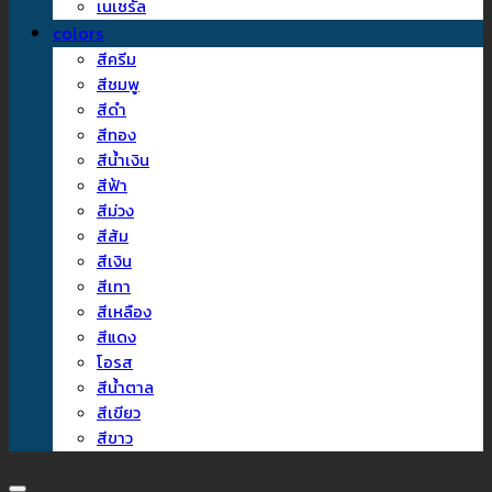
เนเชรัล
colors
สีครีม
สีชมพู
สีดำ
สีทอง
สีน้ำเงิน
สีฟ้า
สีม่วง
สีส้ม
สีเงิน
สีเทา
สีเหลือง
สีแดง
โอรส
สีน้ำตาล
สีเขียว
สีขาว