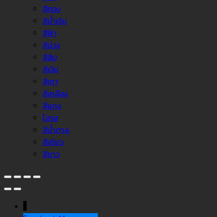
สีทอง
สีน้ำเงิน
สีฟ้า
สีม่วง
สีส้ม
สีเงิน
สีเทา
สีเหลือง
สีแดง
โอรส
สีน้ำตาล
สีเขียว
สีขาว
↓