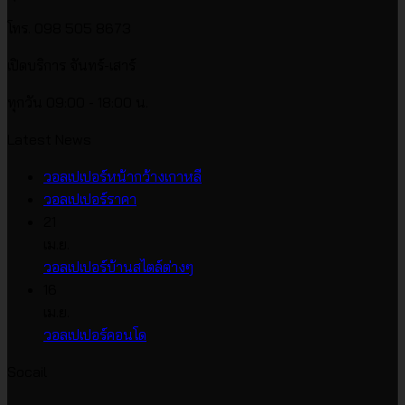
โทร. 098 505 8673
เปิดบริการ จันทร์-เสาร์
ทุกวัน 09:00 - 18:00 น.
Latest News
ไม่มี
วอลเปเปอร์หน้ากว้างเกาหลี
ไม่มี
ความ
วอลเปเปอร์ราคา
ความ
เห็น
21
บน
เห็น
เม.ย.
บน
วอลเปเปอร์
ไม่มี
วอลเปเปอร์บ้านสไตล์ต่างๆ
วอลเปเปอร์
หน้า
ความ
16
ราคา
กว้าง
เห็น
เม.ย.
บน
เกาหลี
ไม่มี
วอลเปเปอร์คอนโด
วอลเปเปอร์
ความ
Socail
บ้าน
เห็น
บน
สไตล์