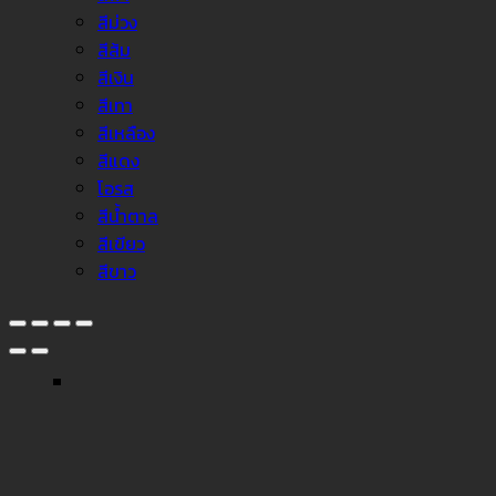
สีม่วง
สีส้ม
สีเงิน
สีเทา
สีเหลือง
สีแดง
โอรส
สีน้ำตาล
สีเขียว
สีขาว
↓
Facebook Messenger