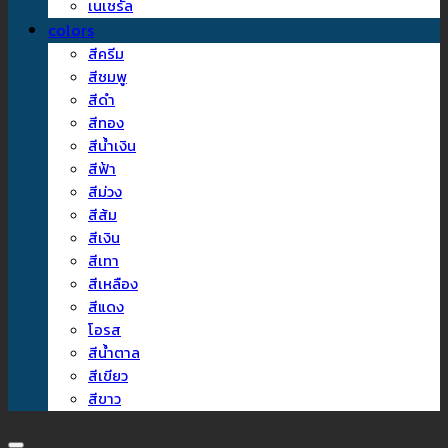
เนเชรัล
colors
สีครีม
สีชมพู
สีดำ
สีทอง
สีน้ำเงิน
สีฟ้า
สีม่วง
สีส้ม
สีเงิน
สีเทา
สีเหลือง
สีแดง
โอรส
สีน้ำตาล
สีเขียว
สีขาว