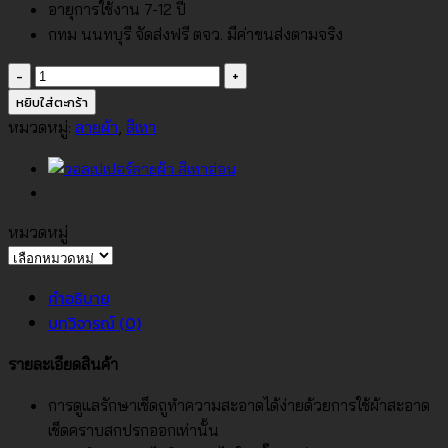
อายุการใช้งาน 7-12 ปี
กทม นนทบุรี จัดส่งฟรี ตจว. มีค่าขนส่งตามจริง
จำนวน
วอลเปเปอร์
หยิบใส่ตะกร้า
ลาย
หมวดหมู่:
ลายผ้า
,
สีเทา
ผ้า
สี
เทา
ดำ
หมวดหมู่
No.74001-
หมวด
6
หมู่
คำอธิบาย
ชิ้น
บทวิจารณ์ (0)
รายละเอียดสินค้า
การดูแลรักษาเช็ดถูทำความสะอาดได้ง่ายด้วยการใช้ผ้าสะอาด
เช็ดคราบสกปรกออกเท่านั้น