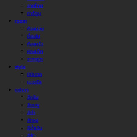
ลายไทย
การ์ตูน
room
ห้องนอน
นั่งเล่น
ห้องครัว
ห้องเด็ก
ราคาถูก
style
มินิมอล
เนเชรัล
colors
สีครีม
สีชมพู
สีดำ
สีทอง
สีน้ำเงิน
สีฟ้า