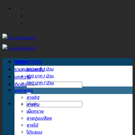
ข้าม
ไป
ยัง
เนื้อหา
Home
PROMOTION
รวมคอลเลคชั่น
340 บาท / ม้วน
350 บาท / ม้วน
บทความ
390 บาท / ม้วน
ติดต่อเรา
ค้นหา:
patterns
ลายอิฐ
ค้นหา:
ลายหิน
เม็ดทราย
ลายปูนเปลือย
ลายไม้
ไม้ระแนง