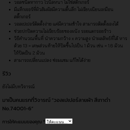
วอลชนิดทากาว ไวนิลหนา ไม่ใช่สติ๊กเกอร์
มีแท็กเจอร์ที่ผิวสัมผัสมีความตื้นลึก ไม่เรียบเนียนเหมือน
สติ๊กเกอร์
วอลเปเปอร์ติดตั้งง่าย แค่มีความเข้าใจ สามารถติดตั้งเองได้
ช่วยปกปิดความไม่เรียบร้อยของผนัง รอยแตกรอยร้าว
วิธีคำนวณพื้นที่ นำความกว้าง x ความสูง นำผลลัพธ์ที่ได้ หาร
ด้วย 13 = เศษส่วนท้ายให้ปัดขึ้นไปเป็น 1 ม้วน เช่น = 1.6 ม้วน
ให้ปัดเป็น 2 ม้วน
สามารถเปลี่ยนแปลง ซ่อมแซม แก้ไขได้ง่าย
รีวิว
ยังไม่มีบทวิจารณ์
มาเป็นคนแรกที่วิจารณ์ “วอลเปเปอร์ลายผ้า สีเทาดำ
No.74001-6”
การให้คะแนนของคุณ
*