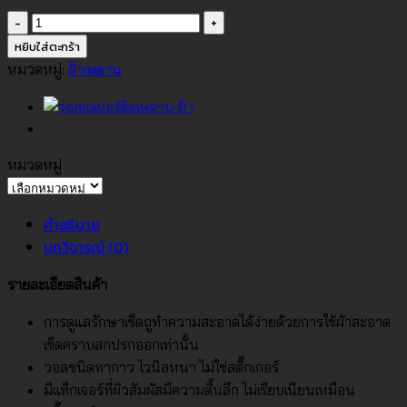
จำนวน
วอลเปเปอร์
หยิบใส่ตะกร้า
เพดาน
หมวดหมู่:
ฝ้าเพดาน
No.LT-
900-
2
ชิ้น
หมวดหมู่
หมวด
หมู่
คำอธิบาย
บทวิจารณ์ (0)
รายละเอียดสินค้า
การดูแลรักษาเช็ดถูทำความสะอาดได้ง่ายด้วยการใช้ผ้าสะอาด
เช็ดคราบสกปรกออกเท่านั้น
วอลชนิดทากาว ไวนิลหนา ไม่ใช่สติ๊กเกอร์
มีแท็กเจอร์ที่ผิวสัมผัสมีความตื้นลึก ไม่เรียบเนียนเหมือน