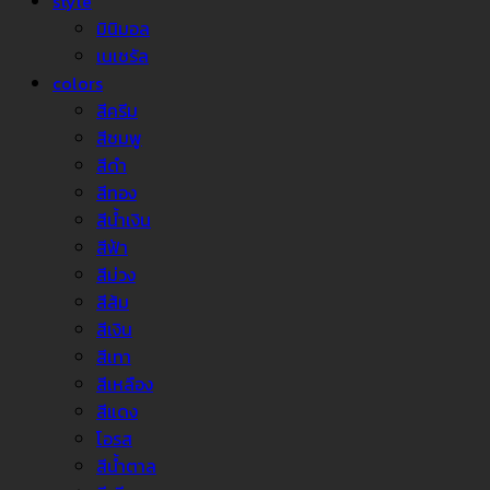
style
มินิมอล
เนเชรัล
colors
สีครีม
สีชมพู
สีดำ
สีทอง
สีน้ำเงิน
สีฟ้า
สีม่วง
สีส้ม
สีเงิน
สีเทา
สีเหลือง
สีแดง
โอรส
สีน้ำตาล