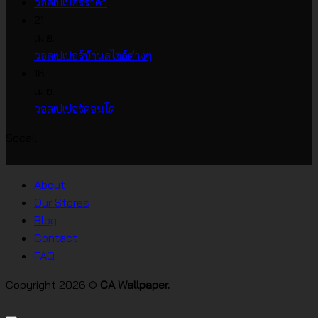
ไม่มี
ความ
วอลเปเปอร์ราคา
ความ
เห็น
21
บน
เห็น
เม.ย.
บน
วอลเปเปอร์
ไม่มี
วอลเปเปอร์บ้านสไตล์ต่างๆ
วอลเปเปอร์
หน้า
ความ
16
ราคา
กว้าง
เห็น
เม.ย.
บน
เกาหลี
ไม่มี
วอลเปเปอร์คอนโด
วอลเปเปอร์
ความ
Socail
บ้าน
เห็น
บน
สไตล์
วอลเปเปอร์
ต่างๆ
About
คอน
Our Stores
โด
Blog
Contact
FAQ
Copyright 2026 ©
CA Wallpaper.