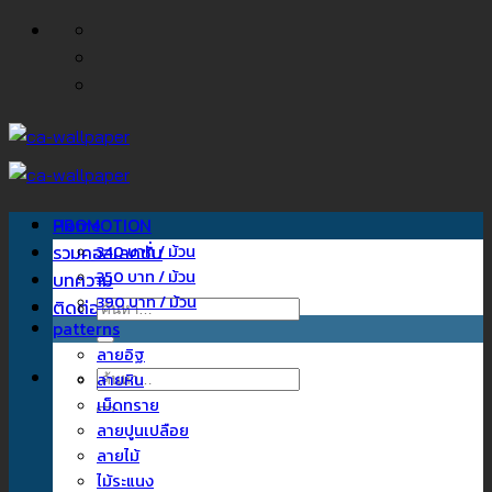
ข้าม
ไป
ยัง
เนื้อหา
Home
PROMOTION
รวมคอลเลคชั่น
340 บาท / ม้วน
350 บาท / ม้วน
บทความ
390 บาท / ม้วน
ติดต่อเรา
ค้นหา:
patterns
ลายอิฐ
ค้นหา:
ลายหิน
เม็ดทราย
ลายปูนเปลือย
ลายไม้
ไม้ระแนง