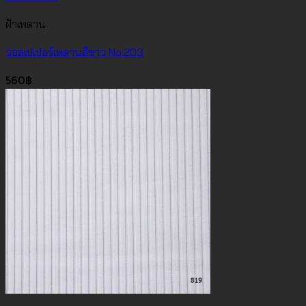
ฝ้าเพดาน
วอลเปเปอร์เพดานสีขาว No.203
560
฿