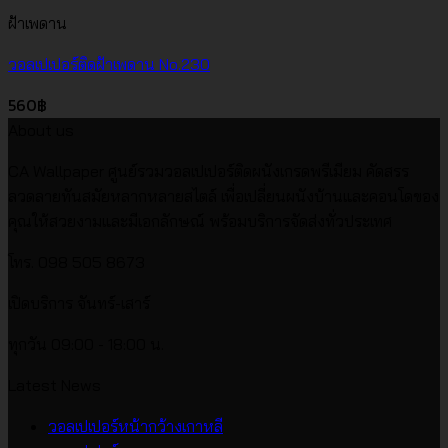
ฝ้าเพดาน
วอลเปเปอร์ติดฝ้าเพดาน No.230
560
฿
About us
CA Wallpaper ศูนย์รวมวอลเปเปอร์ติดผนังเกรดพรีเมียม คัดสรร
ลวดลายทันสมัยหลากหลายสไตล์ เพื่อเปลี่ยนผนังบ้านและคอนโดของ
คุณให้สวยงามและมีเอกลักษณ์ พร้อมบริการจัดส่งทั่วประเทศ
โทร. 098 505 8673
เปิดบริการ จันทร์-เสาร์
ทุกวัน 09:00 - 18:00 น.
Latest News
ไม่มี
วอลเปเปอร์หน้ากว้างเกาหลี