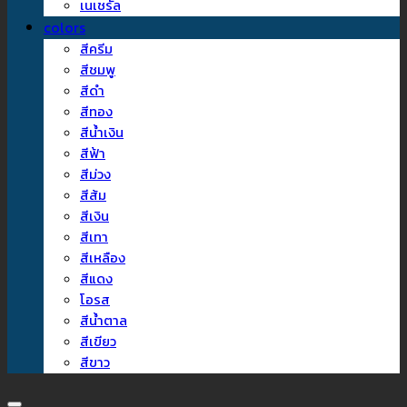
เนเชรัล
colors
สีครีม
สีชมพู
สีดำ
สีทอง
สีน้ำเงิน
สีฟ้า
สีม่วง
สีส้ม
สีเงิน
สีเทา
สีเหลือง
สีแดง
โอรส
สีน้ำตาล
สีเขียว
สีขาว