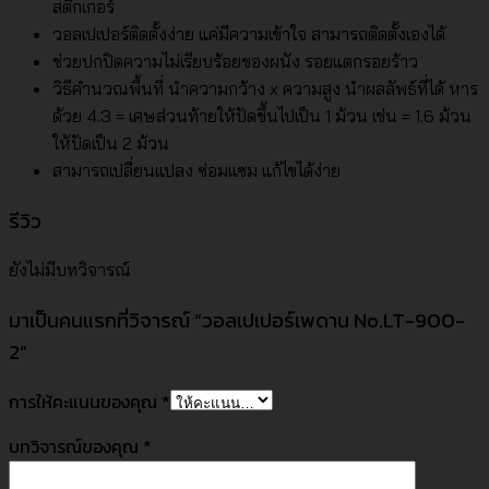
สติ๊กเกอร์
วอลเปเปอร์ติดตั้งง่าย แค่มีความเข้าใจ สามารถติดตั้งเองได้
ช่วยปกปิดความไม่เรียบร้อยของผนัง รอยแตกรอยร้าว
วิธีคำนวณพื้นที่ นำความกว้าง x ความสูง นำผลลัพธ์ที่ได้ หาร
ด้วย 4.3 = เศษส่วนท้ายให้ปัดขึ้นไปเป็น 1 ม้วน เช่น = 1.6 ม้วน
ให้ปัดเป็น 2 ม้วน
สามารถเปลี่ยนแปลง ซ่อมแซม แก้ไขได้ง่าย
รีวิว
ยังไม่มีบทวิจารณ์
มาเป็นคนแรกที่วิจารณ์ “วอลเปเปอร์เพดาน No.LT-900-
2”
การให้คะแนนของคุณ
*
บทวิจารณ์ของคุณ
*