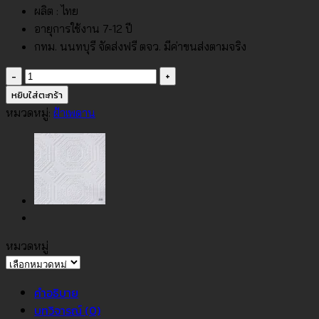
ผลิต : ไทย
อายุการใช้งาน 7-12 ปี
กทม. นนทบุรี จัดส่งฟรี ตจว. มีค่าขนส่งตามจริง
จำนวน
วอลเปเปอร์3D
หยิบใส่ตะกร้า
ติด
หมวดหมู่:
ฝ้าเพดาน
ฝ้า
No.214
ชิ้น
หมวดหมู่
หมวด
หมู่
คำอธิบาย
บทวิจารณ์ (0)