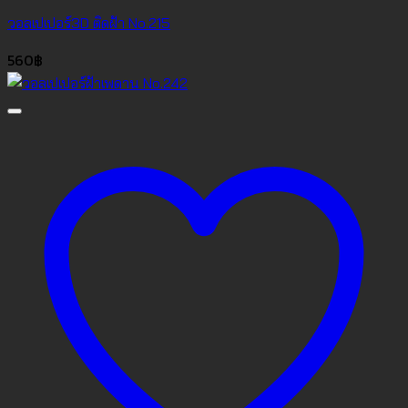
วอลเปเปอร์3D ติดฝ้า No.215
560
฿