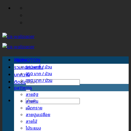
ข้าม
ไป
ยัง
เนื้อหา
Home
PROMOTION
รวมคอลเลคชั่น
340 บาท / ม้วน
350 บาท / ม้วน
บทความ
390 บาท / ม้วน
ติดต่อเรา
ค้นหา:
patterns
ลายอิฐ
ค้นหา:
ลายหิน
เม็ดทราย
ลายปูนเปลือย
ลายไม้
ไม้ระแนง