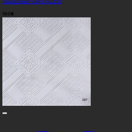
วอลเปเปอร์เพดานสีขาว No.200
560
฿