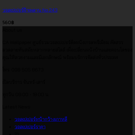
วอลเปเปอร์ฝ้าเพดาน No.243
560
฿
About us
CA Wallpaper ศูนย์รวมวอลเปเปอร์ติดผนังเกรดพรีเมียม คัดสรร
ลวดลายทันสมัยหลากหลายสไตล์ เพื่อเปลี่ยนผนังบ้านและคอนโดของ
คุณให้สวยงามและมีเอกลักษณ์ พร้อมบริการจัดส่งทั่วประเทศ
โทร. 098 505 8673
เปิดบริการ จันทร์-เสาร์
ทุกวัน 09:00 - 18:00 น.
Latest News
ไม่มี
วอลเปเปอร์หน้ากว้างเกาหลี
ไม่มี
ความ
วอลเปเปอร์ราคา
ความ
เห็น
21