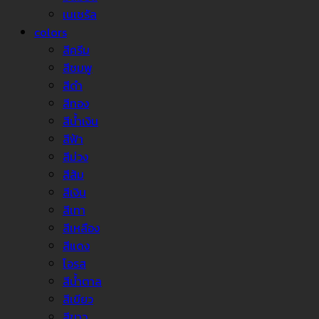
เนเชรัล
colors
สีครีม
สีชมพู
สีดำ
สีทอง
สีน้ำเงิน
สีฟ้า
สีม่วง
สีส้ม
สีเงิน
สีเทา
สีเหลือง
สีแดง
โอรส
สีน้ำตาล
สีเขียว
สีขาว