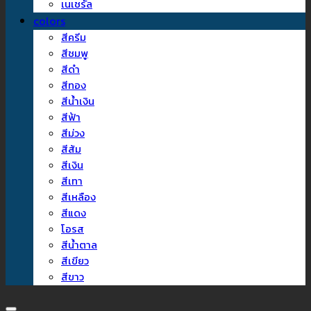
เนเชรัล
colors
สีครีม
สีชมพู
สีดำ
สีทอง
สีน้ำเงิน
สีฟ้า
สีม่วง
สีส้ม
สีเงิน
สีเทา
สีเหลือง
สีแดง
โอรส
สีน้ำตาล
สีเขียว
สีขาว