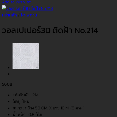
Add to Wishlist
หน้าหลัก
/
ฝ้าเพดาน
วอลเปเปอร์3D ติดฝ้า No.214
560
฿
รหัสสินค้า : 214
วัสดุ : โฟม
ขนาด : กว้าง 53 CM. X ยาว 10 M. (5 ตรม.)
น้ำหนัก : 0.8 กิโล