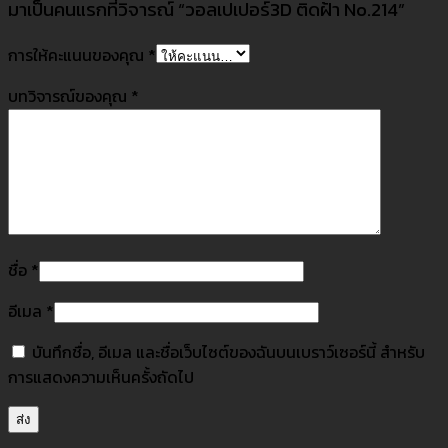
มาเป็นคนแรกที่วิจารณ์ “วอลเปเปอร์3D ติดฝ้า No.214”
การให้คะแนนของคุณ
*
บทวิจารณ์ของคุณ
*
ชื่อ
*
อีเมล
*
บันทึกชื่อ, อีเมล และชื่อเว็บไซต์ของฉันบนเบราว์เซอร์นี้ สำหรับ
การแสดงความเห็นครั้งถัดไป