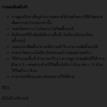
รายละเอียดสินค้า
การดูแลรักษาเช็ดถูทำความสะอาดได้ง่ายด้วยการใช้ผ้าสะอาด
เช็ดคราบสกปรกออกเท่านั้น
วอลชนิดทากาว ไวนิลหนา ไม่ใช่สติ๊กเกอร์
มีแท็กเจอร์ที่ผิวสัมผัสมีความตื้นลึก ไม่เรียบเนียนเหมือน
สติ๊กเกอร์
วอลเปเปอร์ติดตั้งง่าย แค่มีความเข้าใจ สามารถติดตั้งเองได้
ช่วยปกปิดความไม่เรียบร้อยของผนัง รอยแตกรอยร้าว
วิธีคำนวณพื้นที่ นำความกว้าง x ความสูง นำผลลัพธ์ที่ได้ หาร
ด้วย 4.3 = เศษส่วนท้ายให้ปัดขึ้นไปเป็น 1 ม้วน เช่น = 1.6 ม้วน
ให้ปัดเป็น 2 ม้วน
สามารถเปลี่ยนแปลง ซ่อมแซม แก้ไขได้ง่าย
รีวิว
ยังไม่มีบทวิจารณ์