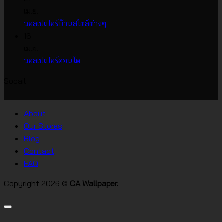
บน
เห็น
เม.ย.
บน
วอลเปเปอร์
ไม่มี
วอลเปเปอร์บ้านสไตล์ต่างๆ
วอลเปเปอร์
หน้า
ความ
16
ราคา
กว้าง
เห็น
เม.ย.
บน
เกาหลี
ไม่มี
วอลเปเปอร์คอนโด
วอลเปเปอร์
ความ
Socail
บ้าน
เห็น
บน
สไตล์
วอลเปเปอร์
ต่างๆ
About
คอน
Our Stores
โด
Blog
Contact
FAQ
Copyright 2026 ©
CA Wallpaper.