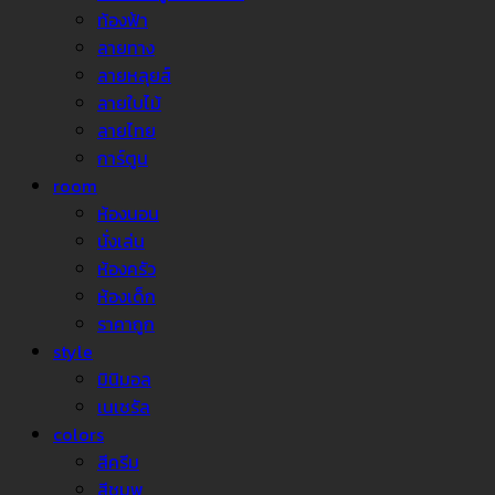
ท้องฟ้า
ลายทาง
ลายหลุยส์
ลายใบไม้
ลายไทย
การ์ตูน
room
ห้องนอน
นั่งเล่น
ห้องครัว
ห้องเด็ก
ราคาถูก
style
มินิมอล
เนเชรัล
colors
สีครีม
สีชมพู