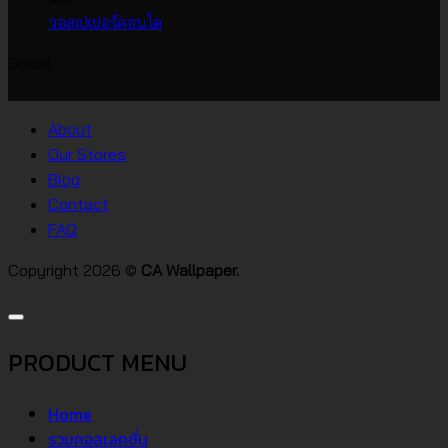
บน
เกาหลี
ไม่มี
วอลเปเปอร์คอนโด
วอลเปเปอร์
ความ
Socail
บ้าน
เห็น
บน
สไตล์
วอลเปเปอร์
ต่างๆ
About
คอน
Our Stores
โด
Blog
Contact
FAQ
Copyright 2026 ©
CA Wallpaper.
PRODUCT MENU
Home
รวมคอลเลคชั่น