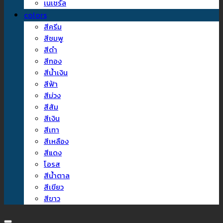
เนเชรัล
colors
สีครีม
สีชมพู
สีดำ
สีทอง
สีน้ำเงิน
สีฟ้า
สีม่วง
สีส้ม
สีเงิน
สีเทา
สีเหลือง
สีแดง
โอรส
สีน้ำตาล
สีเขียว
สีขาว