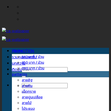
ข้าม
ไป
ยัง
เนื้อหา
Home
PROMOTION
รวมคอลเลคชั่น
340 บาท / ม้วน
350 บาท / ม้วน
บทความ
390 บาท / ม้วน
ติดต่อเรา
ค้นหา:
patterns
ลายอิฐ
ค้นหา:
ลายหิน
เม็ดทราย
ลายปูนเปลือย
ลายไม้
ไม้ระแนง