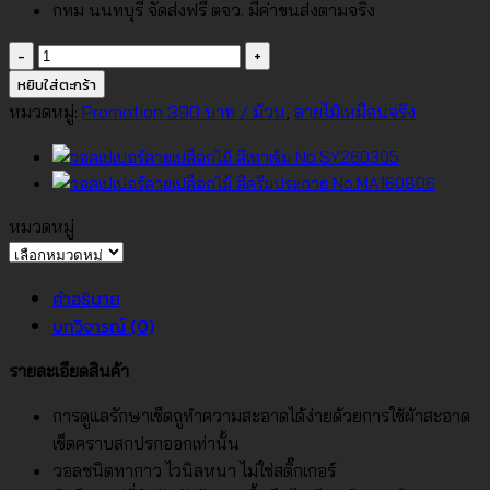
กทม นนทบุรี จัดส่งฟรี ตจว. มีค่าขนส่งตามจริง
จำนวน
วอลเปเปอร์
หยิบใส่ตะกร้า
ลาย
หมวดหมู่:
Promotion 390 บาท / ม้วน
,
ลายไม้เหมือนจริง
เปลือก
ไม้
สี
เทา
หมวดหมู่
No.MA160809
หมวด
ชิ้น
หมู่
คำอธิบาย
บทวิจารณ์ (0)
รายละเอียดสินค้า
การดูแลรักษาเช็ดถูทำความสะอาดได้ง่ายด้วยการใช้ผ้าสะอาด
เช็ดคราบสกปรกออกเท่านั้น
วอลชนิดทากาว ไวนิลหนา ไม่ใช่สติ๊กเกอร์