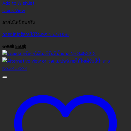
Add to Wishlist
Quick View
ลายไม้เหมือนจริง
วอลเปเปอร์ลายไม้วินเทจ No.77056
Original
Current
690
฿
550
฿
price
price
was:
is:
690฿.
550฿.