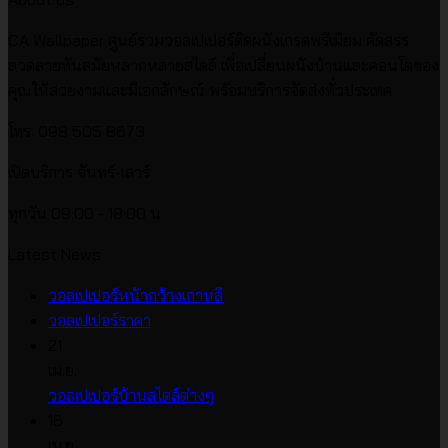
CA Wallpaper ศูนย์รวมวอลเปเปอร์ติดผนังเกรดพรีเมียม คัดสรร
ลวดลายทันสมัยหลากหลายสไตล์ เพื่อเปลี่ยนผนังบ้านและคอนโดของ
คุณให้สวยงามและมีเอกลักษณ์ พร้อมบริการจัดส่งทั่วประเทศ
โทร. 098 505 8673
เปิดบริการ จันทร์-เสาร์
ทุกวัน 09:00 - 18:00 น.
Latest News
ไม่มี
วอลเปเปอร์หน้ากว้างเกาหลี
ไม่มี
ความ
วอลเปเปอร์ราคา
ความ
เห็น
21
บน
เห็น
เม.ย.
บน
วอลเปเปอร์
ไม่มี
วอลเปเปอร์บ้านสไตล์ต่างๆ
วอลเปเปอร์
หน้า
ความ
16
ราคา
กว้าง
เห็น
เม.ย.