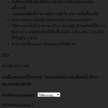
มีแท็กเจอร์ที่ผิวสัมผัสมีความตื้นลึก ไม่เรียบเนียนเหมือน
สติ๊กเกอร์
วอลเปเปอร์ติดตั้งง่าย แค่มีความเข้าใจ สามารถติดตั้งเองได้
ช่วยปกปิดความไม่เรียบร้อยของผนัง รอยแตกรอยร้าว
วิธีคำนวณพื้นที่ นำความกว้าง x ความสูง นำผลลัพธ์ที่ได้ หาร
ด้วย 4.3 = เศษส่วนท้ายให้ปัดขึ้นไปเป็น 1 ม้วน เช่น = 1.6 ม้วน
ให้ปัดเป็น 2 ม้วน
สามารถเปลี่ยนแปลง ซ่อมแซม แก้ไขได้ง่าย
รีวิว
ยังไม่มีบทวิจารณ์
มาเป็นคนแรกที่วิจารณ์ “วอลเปเปอร์ลายเปลือกไม้ สีเทา
No.MA160809”
การให้คะแนนของคุณ
*
บทวิจารณ์ของคุณ
*