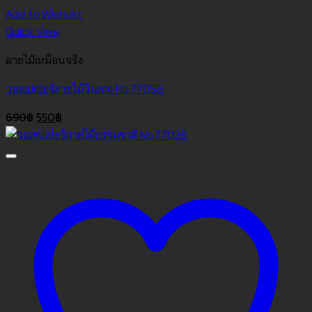
Add to Wishlist
Quick View
ลายไม้เหมือนจริง
วอลเปเปอร์ลายไม้วินเทจ No.77055
Original
Current
690
฿
550
฿
price
price
was:
is:
690฿.
550฿.