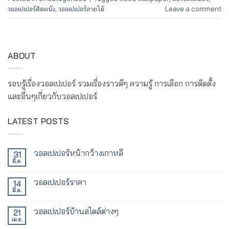
วอลเปเปอร์ติดผนัง
,
วอลเปเปอร์ลายไม้
Leave a comment
ABOUT
รอบรู้เรื่องวอลเปเปอร์ รวมเรื่องราวดีๆ ความรู้ การเลือก การติดตั้ง
และอื่นๆเกี่ยวกับวอลเปเปอร์
LATEST POSTS
วอลเปเปอร์หน้ากว้างเกาหลี
31
มี.ค.
ไม่มี
ความ
เห็น
วอลเปเปอร์ราคา
14
บน
วอลเปเปอร์
มี.ค.
ไม่มี
หน้า
ความ
กว้าง
เห็น
เกาหลี
วอลเปเปอร์บ้านสไตล์ต่างๆ
21
บน
วอลเปเปอร์
เม.ย.
ไม่มี
ราคา
ความ