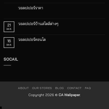
ความ
เห็น
บน
วอลเปเปอร์ราคา
วอลเปเปอร์
หน้า
ไม่มี
กว้าง
ความ
เกาหลี
เห็น
บน
วอลเปเปอร์บ้านสไตล์ต่างๆ
21
วอลเปเปอร์
ราคา
เม.ย.
ไม่มี
ความ
เห็น
บน
วอลเปเปอร์คอนโด
16
วอลเปเปอร์
บ้าน
เม.ย.
ไม่มี
สไตล์
ความ
ต่างๆ
เห็น
บน
วอลเปเปอร์
SOCAIL
คอน
โด
ABOUT
OUR STORES
BLOG
CONTACT
FAQ
Copyright 2026 ©
CA Wallpaper.
↓