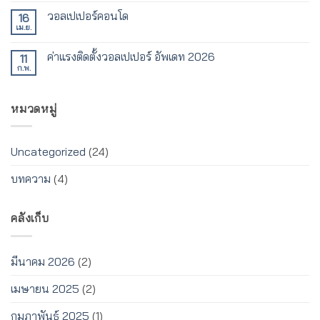
เห็น
วอลเปเปอร์คอนโด
16
บน
วอลเปเปอร์
เม.ย.
ไม่มี
บ้าน
ความ
สไตล์
เห็น
ต่างๆ
ค่าแรงติดตั้งวอลเปเปอร์ อัพเดท 2026
11
บน
วอลเปเปอร์
ก.พ.
ไม่มี
คอน
ความ
โด
เห็น
บน
หมวดหมู่
ค่าแรง
ติด
ตั้ง
วอลเปเปอร์
อัพเดท
Uncategorized
(24)
2026
บทความ
(4)
คลังเก็บ
มีนาคม 2026
(2)
เมษายน 2025
(2)
กุมภาพันธ์ 2025
(1)