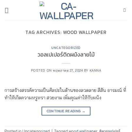
ข้าม
ไป
ยัง
เนื้อหา
TAG ARCHIVES:
WOOD WALLPAPER
UNCATEGORIZED
วอลเปเปอร์ติดผนังลายไม้
POSTED ON
พฤษภาคม 27, 2024
BY
KANNA
การสร้างสรรค์ความเป็นศิลปะในด้านของลวดลาย สีสัน อารมณ์ ที่
ทำให้เกิดความหรูหรา สวยงาม เพิ่มคุณค่าให้กับผนัง
CONTINUE READING
→
Posted in
Uncategorized
|
Tagged
wood wallpaper
,
ติดวอลเปเปอร์
,