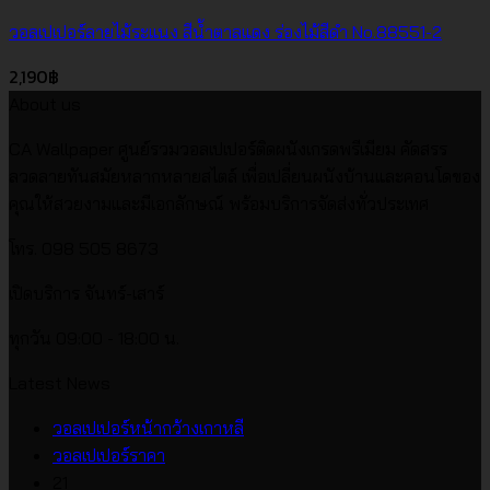
วอลเปเปอร์ลายไม้ระแนง สีน้ำตาลแดง ร่องไม้สีดำ No.88551-2
2,190
฿
About us
CA Wallpaper ศูนย์รวมวอลเปเปอร์ติดผนังเกรดพรีเมียม คัดสรร
ลวดลายทันสมัยหลากหลายสไตล์ เพื่อเปลี่ยนผนังบ้านและคอนโดของ
คุณให้สวยงามและมีเอกลักษณ์ พร้อมบริการจัดส่งทั่วประเทศ
โทร. 098 505 8673
เปิดบริการ จันทร์-เสาร์
ทุกวัน 09:00 - 18:00 น.
Latest News
ไม่มี
วอลเปเปอร์หน้ากว้างเกาหลี
ไม่มี
ความ
วอลเปเปอร์ราคา
ความ
เห็น
21