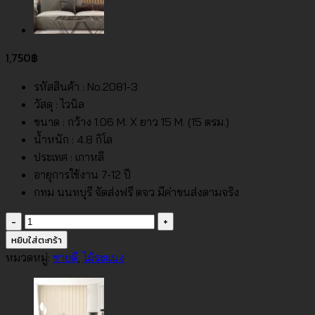
1,750
฿
รหัสสินค้า : No.2081-3
วัสดุ : ไวนิล
ขนาด : กว้าง 1.06 M. X ยาว 15 M. (15 ตรม.)
น้ำหนัก : 4.8 กิโล
ประเทศ : เกาหลี
อายุการใช้งาน 7-12 ปี
กทม นนทบุรี จัดส่งฟรี ตจว มีค่าขนส่งตามจริง
จำนวน
วอลเปเปอร์
หยิบใส่ตะกร้า
ลายไม้
หมวดหมู่:
ขายดี
,
ไม้ระแนง
ระแนง
สี
ไม้