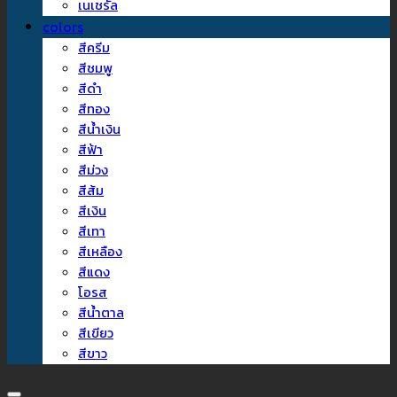
เนเชรัล
colors
สีครีม
สีชมพู
สีดำ
สีทอง
สีน้ำเงิน
สีฟ้า
สีม่วง
สีส้ม
สีเงิน
สีเทา
สีเหลือง
สีแดง
โอรส
สีน้ำตาล
สีเขียว
สีขาว