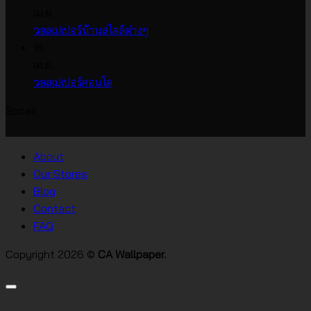
บน
เห็น
เม.ย.
บน
วอลเปเปอร์
ไม่มี
วอลเปเปอร์บ้านสไตล์ต่างๆ
วอลเปเปอร์
หน้า
ความ
16
ราคา
กว้าง
เห็น
เม.ย.
บน
เกาหลี
ไม่มี
วอลเปเปอร์คอนโด
วอลเปเปอร์
ความ
Socail
บ้าน
เห็น
บน
สไตล์
วอลเปเปอร์
ต่างๆ
About
คอน
Our Stores
โด
Blog
Contact
FAQ
Copyright 2026 ©
CA Wallpaper.