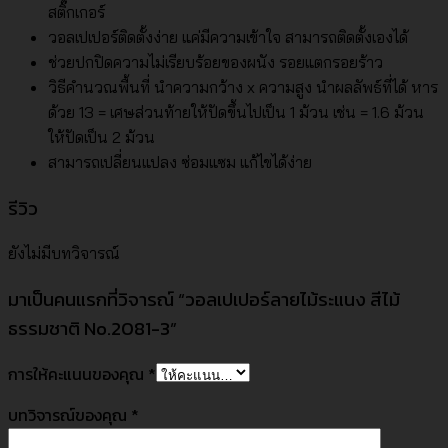
สติ๊กเกอร์
วอลเปเปอร์ติดตั้งง่าย แค่มีความเข้าใจ สามารถติดตั้งเองได้
ช่วยปกปิดความไม่เรียบร้อยของผนัง รอยแตกรอยร้าว
วิธีคำนวณพื้นที่ นำความกว้าง x ความสูง นำผลลัพธ์ที่ได้ หาร
ด้วย 13 = เศษส่วนท้ายให้ปัดขึ้นไปเป็น 1 ม้วน เช่น = 1.6 ม้วน
ให้ปัดเป็น 2 ม้วน
สามารถเปลี่ยนแปลง ซ่อมแซม แก้ไขได้ง่าย
รีวิว
ยังไม่มีบทวิจารณ์
มาเป็นคนแรกที่วิจารณ์ “วอลเปเปอร์ลายไม้ระแนง สีไม้
ธรรมชาติ No.2081-3”
การให้คะแนนของคุณ
*
บทวิจารณ์ของคุณ
*