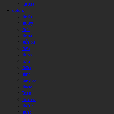
เนเชรัล
colors
สีครีม
สีชมพู
สีดำ
สีทอง
สีน้ำเงิน
สีฟ้า
สีม่วง
สีส้ม
สีเงิน
สีเทา
สีเหลือง
สีแดง
โอรส
สีน้ำตาล
สีเขียว
สีขาว