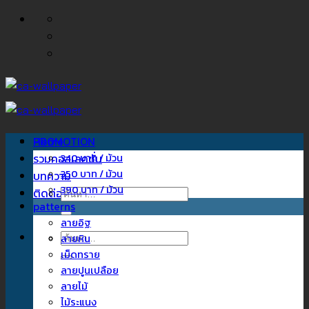
ข้าม
ไป
ยัง
เนื้อหา
Home
PROMOTION
รวมคอลเลคชั่น
340 บาท / ม้วน
350 บาท / ม้วน
บทความ
390 บาท / ม้วน
ติดต่อเรา
ค้นหา:
patterns
ลายอิฐ
ค้นหา:
ลายหิน
เม็ดทราย
ลายปูนเปลือย
ลายไม้
ไม้ระแนง