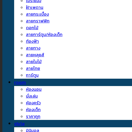
ไม้ระแนง
ฝ้าเพดาน
ลายกระเบื้อง
ลายกราฟฟิก
ดอกไม้
ลายการ์ตูน/ห้องเด็ก
ท้องฟ้า
ลายทาง
ลายหลุยส์
ลายใบไม้
ลายไทย
การ์ตูน
room
ห้องนอน
นั่งเล่น
ห้องครัว
ห้องเด็ก
ราคาถูก
style
มินิมอล