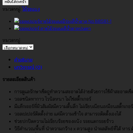
วอลเปเปอร์
หยิบใส่ตะกร้า
ลายไม้
หมวดหมู่:
ไม้ระแนง
ระแนง
สี
น้ำตาล
ส้ม
หมวดหมู่
No.74012-
หมวด
2
หมู่
คำอธิบาย
ชิ้น
บทวิจารณ์ (0)
รายละเอียดสินค้า
การดูแลรักษาเช็ดถูทำความสะอาดได้ง่ายด้วยการใช้ผ้าสะอาดเช
วอลชนิดทากาว ไวนิลหนา ไม่ใช่สติ๊กเกอร์
มีแท็กเจอร์ที่ผิวสัมผัสมีความตื้นลึก ไม่เรียบเนียนเหมือนสติ๊กเกอร์
วอลเปเปอร์ติดตั้งง่าย แค่มีความเข้าใจ สามารถติดตั้งเองได้
ช่วยปกปิดความไม่เรียบร้อยของผนัง รอยแตกรอยร้าว
วิธีคำนวณพื้นที่ นำความกว้าง x ความสูง นำผลลัพธ์ที่ได้ หาร ด้ว