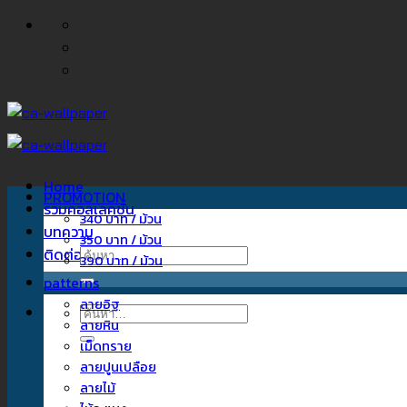
ข้าม
ไป
ยัง
เนื้อหา
Home
PROMOTION
รวมคอลเลคชั่น
340 บาท / ม้วน
บทความ
350 บาท / ม้วน
ติดต่อเรา
ค้นหา:
390 บาท / ม้วน
patterns
ลายอิฐ
ค้นหา:
ลายหิน
เม็ดทราย
ลายปูนเปลือย
ลายไม้