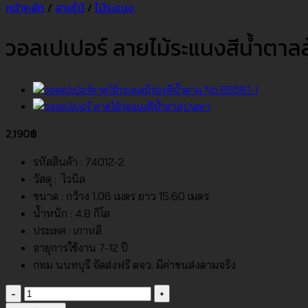
หน้าหลัก
/
ลายไม้
/
ไม้ระแนง
วอลเปเปอร์ ลายไม้ระแนงสีน้ำตาล
2,190
฿
รหัสสินค้า : 74012-2
วัสดุ : ไวนิล
ขนาด : กว้าง 1.06 เมตร ยาว 15.60 เมตร
น้ำหนัก : 4.8 กิโล
ประเทศ : เกาหลี
อายุการใช้งาน 7-12 ปี
กทม นนทบุรี จัดส่งฟรี ตจว. มีค่าขนส่งตามจริง
จำนวน