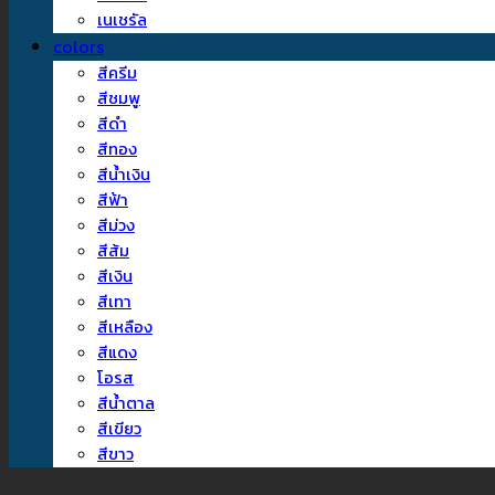
เนเชรัล
colors
สีครีม
สีชมพู
สีดำ
สีทอง
สีน้ำเงิน
สีฟ้า
สีม่วง
สีส้ม
สีเงิน
สีเทา
สีเหลือง
สีแดง
โอรส
สีน้ำตาล
สีเขียว
สีขาว