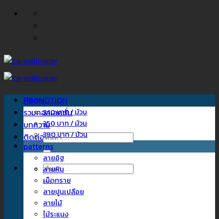
ข้าม
ไป
ยัง
เนื้อหา
Home
PROMOTION
รวมคอลเลคชั่น
340 บาท / ม้วน
350 บาท / ม้วน
บทความ
390 บาท / ม้วน
ติดต่อเรา
ค้นหา:
patterns
ลายอิฐ
ค้นหา:
ลายหิน
เม็ดทราย
ลายปูนเปลือย
ลายไม้
ไม้ระแนง