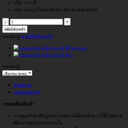
ผลิต : เกาหลี
กทม นนทบุรี จัดส่งฟรี ตจว มีค่าขนส่งตามจริง
จำนวน
วอลเปเปอร์
หยิบใส่ตะกร้า
ลายไม้
หมวดหมู่:
ลายไม้เหมือนจริง
ประยุกต์
สี
เขียว-
น้ำตาล
หมวดหมู่
No.88659-
หมวด
2
หมู่
คำอธิบาย
ชิ้น
บทวิจารณ์ (0)
รายละเอียดสินค้า
การดูแลรักษาเช็ดถูทำความสะอาดได้ง่ายด้วยการใช้ผ้าสะอาด
เช็ดคราบสกปรกออกเท่านั้น