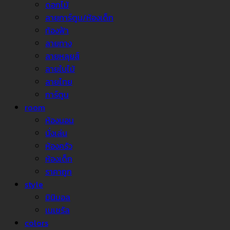
ดอกไม้
ลายการ์ตูน/ห้องเด็ก
ท้องฟ้า
ลายทาง
ลายหลุยส์
ลายใบไม้
ลายไทย
การ์ตูน
room
ห้องนอน
นั่งเล่น
ห้องครัว
ห้องเด็ก
ราคาถูก
style
มินิมอล
เนเชรัล
colors