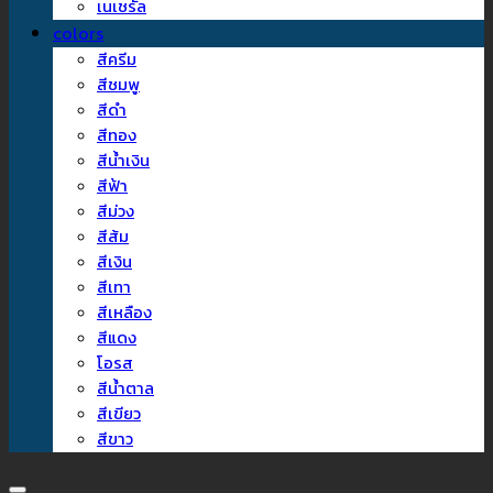
เนเชรัล
colors
สีครีม
สีชมพู
สีดำ
สีทอง
สีน้ำเงิน
สีฟ้า
สีม่วง
สีส้ม
สีเงิน
สีเทา
สีเหลือง
สีแดง
โอรส
สีน้ำตาล
สีเขียว
สีขาว