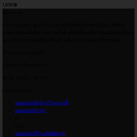
1,890
฿
About us
CA Wallpaper ศูนย์รวมวอลเปเปอร์ติดผนังเกรดพรีเมียม คัดสรร
ลวดลายทันสมัยหลากหลายสไตล์ เพื่อเปลี่ยนผนังบ้านและคอนโดของ
คุณให้สวยงามและมีเอกลักษณ์ พร้อมบริการจัดส่งทั่วประเทศ
โทร. 098 505 8673
เปิดบริการ จันทร์-เสาร์
ทุกวัน 09:00 - 18:00 น.
Latest News
ไม่มี
วอลเปเปอร์หน้ากว้างเกาหลี
ไม่มี
ความ
วอลเปเปอร์ราคา
ความ
เห็น
21
บน
เห็น
เม.ย.
บน
วอลเปเปอร์
ไม่มี
วอลเปเปอร์บ้านสไตล์ต่างๆ