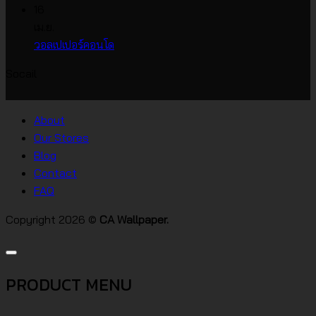
วอลเปเปอร์
หน้า
ความ
16
ราคา
กว้าง
เห็น
เม.ย.
บน
เกาหลี
ไม่มี
วอลเปเปอร์คอนโด
วอลเปเปอร์
ความ
Socail
บ้าน
เห็น
บน
สไตล์
วอลเปเปอร์
ต่างๆ
About
คอน
Our Stores
โด
Blog
Contact
FAQ
Copyright 2026 ©
CA Wallpaper.
PRODUCT MENU