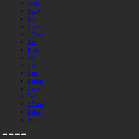
สีครีม
สีชมพู
สีดำ
สีทอง
สีน้ำเงิน
สีฟ้า
สีม่วง
สีส้ม
สีเงิน
สีเทา
สีเหลือง
สีแดง
โอรส
สีน้ำตาล
สีเขียว
สีขาว