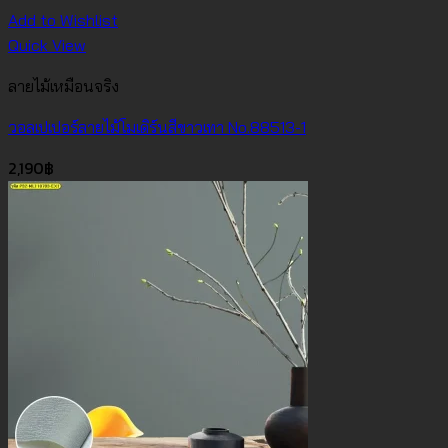
Add to Wishlist
Quick View
ลายไม้เหมือนจริง
วอลเปเปอร์ลายไม้โมเดิร์นสีขาวเทา No.88513-1
2,190
฿