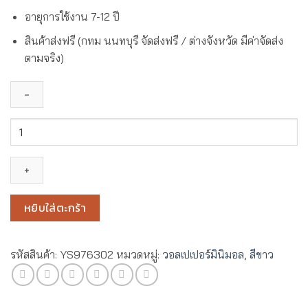
อายุการใช้งาน 7-12 ปี
สินค้าส่งฟรี (กทม นนทบุรี จัดส่งฟรี / ต่างจังหวัด มีค่าจัดส่ง
ตามจริง)
จำนวน
วอลเปเปอร์
สี
พื้น
ขาว
No.YS976302
หยิบใส่ตะกร้า
ชิ้น
รหัสสินค้า:
YS976302
หมวดหมู่:
วอลเปเปอร์มินิมอล
,
สีขาว