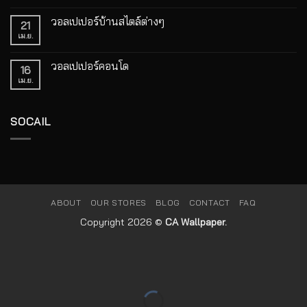
ความ
เกาหลี
เห็น
บน
วอลเปเปอร์บ้านสไตล์ต่างๆ
21
วอลเปเปอร์
ราคา
เม.ย.
ไม่มี
ความ
เห็น
บน
วอลเปเปอร์คอนโด
16
วอลเปเปอร์
บ้าน
เม.ย.
ไม่มี
สไตล์
ความ
ต่างๆ
เห็น
บน
วอลเปเปอร์
SOCAIL
คอน
โด
ABOUT
OUR STORES
BLOG
CONTACT
FAQ
Copyright 2026 ©
CA Wallpaper.