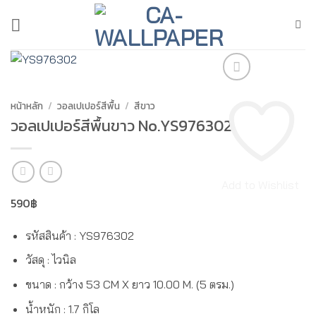
ข้าม
ไป
ยัง
เนื้อหา
หน้าหลัก
/
วอลเปเปอร์สีพื้น
/
สีขาว
วอลเปเปอร์สีพื้นขาว No.YS976302
Add to Wishlist
590
฿
รหัสสินค้า : YS976302
วัสดุ : ไวนิล
ขนาด : กว้าง 53 CM X ยาว 10.00 M. (5 ตรม.)
น้ำหนัก : 1.7 กิโล