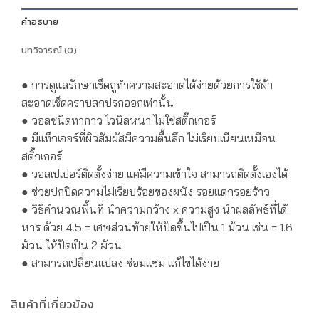
คำอธิบาย
บทวิจารณ์ (0)
● การดูแลรักษาเช็ดถูทำความสะอาดได้ง่ายด้วยการใช้ผ้า
สะอาดเช็ดคราบสกปรกออกเท่านั้น
● วอลชนิดทากาว ไวนิลหนา ไม่ใช่สติ๊กเกอร์
● มีแท็กเจอร์ที่ผิวสัมผัสมีความตื้นลึก ไม่เรียบเนียนเหมือน
สติ๊กเกอร์
● วอลเปเปอร์ติดตั้งง่าย แค่มีความเข้าใจ สามารถติดตั้งเองได้
● ช่วยปกปิดความไม่เรียบร้อยของผนัง รอยแตกรอยร้าว
● วิธีคำนวณพื้นที่ นำความกว้าง x ความสูง นำผลลัพธ์ที่ได้
หาร ด้วย 4.5 = เศษส่วนท้ายให้ปัดขึ้นไปเป็น 1 ม้วน เช่น = 1.6
ม้วน ให้ปัดเป็น 2 ม้วน
● สามารถเปลี่ยนแปลง ซ่อมแซม แก้ไขได้ง่าย
สินค้าที่เกี่ยวข้อง