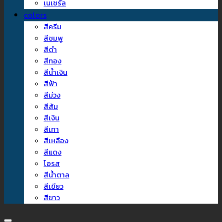
เนเชรัล
colors
สีครีม
สีชมพู
สีดำ
สีทอง
สีน้ำเงิน
สีฟ้า
สีม่วง
สีส้ม
สีเงิน
สีเทา
สีเหลือง
สีแดง
โอรส
สีน้ำตาล
สีเขียว
สีขาว