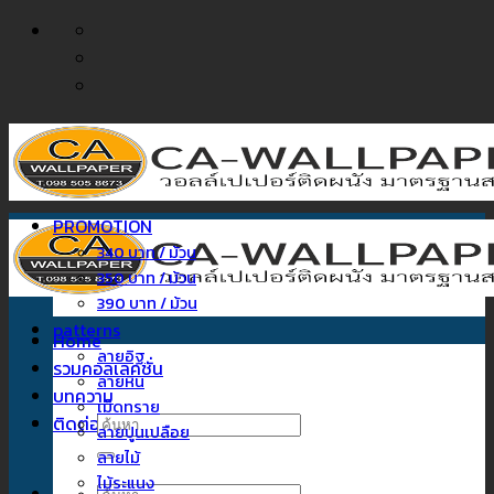
ข้าม
ไป
ยัง
เนื้อหา
PROMOTION
340 บาท / ม้วน
350 บาท / ม้วน
390 บาท / ม้วน
patterns
Home
ลายอิฐ
รวมคอลเลคชั่น
ลายหิน
บทความ
เม็ดทราย
ติดต่อเรา
ค้นหา:
ลายปูนเปลือย
ลายไม้
ไม้ระแนง