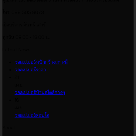
โทร. 098 505 8673
เปิดบริการ จันทร์-เสาร์
ทุกวัน 09:00 - 18:00 น.
Latest News
ไม่มี
วอลเปเปอร์หน้ากว้างเกาหลี
ไม่มี
ความ
วอลเปเปอร์ราคา
ความ
เห็น
21
บน
เห็น
เม.ย.
บน
วอลเปเปอร์
ไม่มี
วอลเปเปอร์บ้านสไตล์ต่างๆ
วอลเปเปอร์
หน้า
ความ
16
ราคา
กว้าง
เห็น
เม.ย.
บน
เกาหลี
ไม่มี
วอลเปเปอร์คอนโด
วอลเปเปอร์
ความ
Socail
บ้าน
เห็น