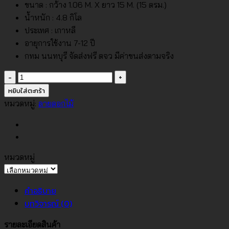
ขนาด : กว้าง 1.06 M. X ยาว 15 M. (15 ตรม.)
น้ำหนัก : 4.8 กิโล
ประเทศ : เกาหลี
อายุการใช้งาน 7-12 ปี
กทม นนทบุรี จัดส่งฟรี ตจว มีค่าขนส่งตามจริง
จำนวน
วอลเปเปอร์
หยิบใส่ตะกร้า
ลาย
หมวดหมู่:
ลายดอกไม้
ดอกไม้
สี
ส้ม
โอรส
หมวดหมู่
No.88463-
หมวด
3
หมู่
คำอธิบาย
ชิ้น
บทวิจารณ์ (0)
รายละเอียดสินค้า