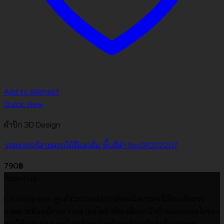
Add to Wishlist
Quick View
ผ้าปัก 3D Design
วอลเปเปอร์ลายดอกไม้สีแดงส้ม พื้นสีดำ No.GR322207
790
฿
About us
CA Wallpaper ศูนย์รวมวอลเปเปอร์ติดผนังเกรดพรีเมียม คัดสรร
ลวดลายทันสมัยหลากหลายสไตล์ เพื่อเปลี่ยนผนังบ้านและคอนโดของ
คุณให้สวยงามและมีเอกลักษณ์ พร้อมบริการจัดส่งทั่วประเทศ