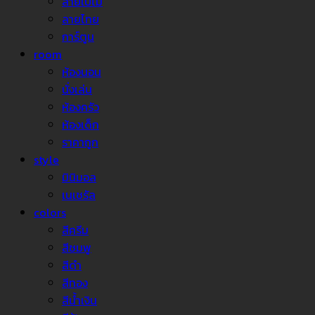
ลายใบไม้
ลายไทย
การ์ตูน
room
ห้องนอน
นั่งเล่น
ห้องครัว
ห้องเด็ก
ราคาถูก
style
มินิมอล
เนเชรัล
colors
สีครีม
สีชมพู
สีดำ
สีทอง
สีน้ำเงิน