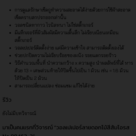
การดูแลรักษาเช็ดถูทำความสะอาดได้ง่ายด้วยการใช้ผ้าสะอาด
เช็ดคราบสกปรกออกเท่านั้น
วอลชนิดทากาว ไวนิลหนา ไม่ใช่สติ๊กเกอร์
มีแท็กเจอร์ที่ผิวสัมผัสมีความตื้นลึก ไม่เรียบเนียนเหมือน
สติ๊กเกอร์
วอลเปเปอร์ติดตั้งง่าย แค่มีความเข้าใจ สามารถติดตั้งเองได้
ช่วยปกปิดความไม่เรียบร้อยของผนัง รอยแตกรอยร้าว
วิธีคำนวณพื้นที่ นำความกว้าง x ความสูง นำผลลัพธ์ที่ได้ หาร
ด้วย 13 = เศษส่วนท้ายให้ปัดขึ้นไปเป็น 1 ม้วน เช่น = 1.6 ม้วน
ให้ปัดเป็น 2 ม้วน
สามารถเปลี่ยนแปลง ซ่อมแซม แก้ไขได้ง่าย
รีวิว
ยังไม่มีบทวิจารณ์
มาเป็นคนแรกที่วิจารณ์ “วอลเปเปอร์ลายดอกไม้สีส้มโอรส