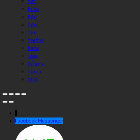
สีฟ้า
สีม่วง
สีส้ม
สีเงิน
สีเทา
สีเหลือง
สีแดง
โอรส
สีน้ำตาล
สีเขียว
สีขาว
↓
Facebook Messenger