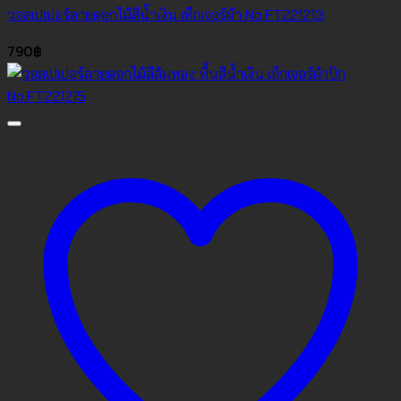
วอลเปเปอร์ลายดอกไม้สีน้ำเงิน เท็กเจอร์ผ้า No.FT221213
790
฿