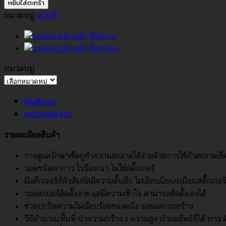
วอลเปเปอร์
หยิบใส่ตะกร้า
ลาย
หมวดหมู่:
ลายผ้า
ผ้า
สี
น้ำ
ตาล
หมวดหมู่
เบจ
หมวด
อม
หมู่
คำอธิบาย
เทา
บทวิจารณ์ (0)
No.74043-
2
รายละเอียดสินค้า
ชิ้น
การดูแลรักษาเช็ดถูทำความสะอาดได้ง่ายด้วยการใช้ผ้าสะอาดเช
วอลชนิดทากาว ไวนิลหนา ไม่ใช่สติ๊กเกอร์
มีแท็กเจอร์ที่ผิวสัมผัสมีความตื้นลึก ไม่เรียบเนียนเหมือนสติ๊กเกอร์
วอลเปเปอร์ติดตั้งง่าย แค่มีความเข้าใจ สามารถติดตั้งเองได้
ช่วยปกปิดความไม่เรียบร้อยของผนัง รอยแตกรอยร้าว
วิธีคำนวณพื้นที่ นำความกว้าง x ความสูง นำผลลัพธ์ที่ได้ หาร ด้ว