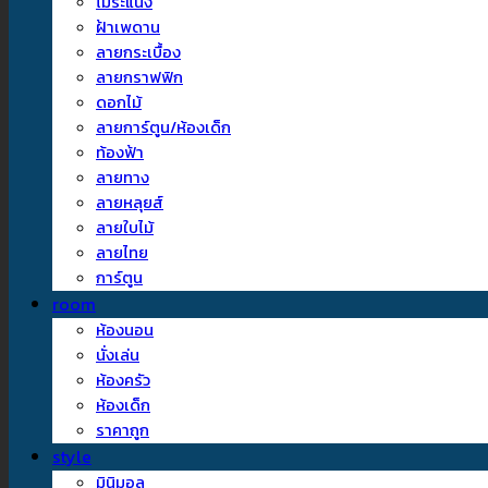
ไม้ระแนง
ฝ้าเพดาน
ลายกระเบื้อง
ลายกราฟฟิก
ดอกไม้
ลายการ์ตูน/ห้องเด็ก
ท้องฟ้า
ลายทาง
ลายหลุยส์
ลายใบไม้
ลายไทย
การ์ตูน
room
ห้องนอน
นั่งเล่น
ห้องครัว
ห้องเด็ก
ราคาถูก
style
มินิมอล