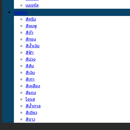
เนเชรัล
colors
สีครีม
สีชมพู
สีดำ
สีทอง
สีน้ำเงิน
สีฟ้า
สีม่วง
สีส้ม
สีเงิน
สีเทา
สีเหลือง
สีแดง
โอรส
สีน้ำตาล
สีเขียว
สีขาว