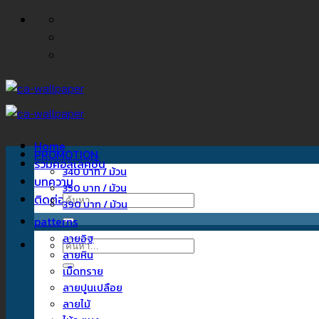
ข้าม
ไป
ยัง
เนื้อหา
Home
PROMOTION
รวมคอลเลคชั่น
340 บาท / ม้วน
บทความ
350 บาท / ม้วน
ติดต่อเรา
ค้นหา:
390 บาท / ม้วน
patterns
ลายอิฐ
ค้นหา:
ลายหิน
เม็ดทราย
ลายปูนเปลือย
ลายไม้