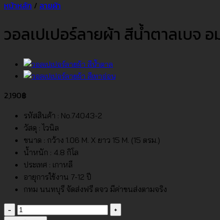
หน้าหลัก
/
ลายผ้า
วอลเปเปอร์ลายผ้า สีน้ำตาลเบจ 
2,190
฿
รหัสสินค้า : No.74043-2
วัสดุ : ไวนิล
ขนาด : กว้าง 1.06 M. X ยาว 15 M. (15 ตรม.)
น้ำหนัก : 4.8 กิโล
ประเทศ : เกาหลี
อายุการใช้งาน 7-12 ปี
กทม นนทบุรี จัดส่งฟรี ตจว มีค่าขนส่งตามจริง
จำนวน