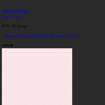
Add to Wishlist
Quick View
ผ้าปัก 3D Design
วอลเปเปอร์ลายลูกบากศ์ไม้ สีเขียวฟ้า No.WT1808-3
1,990
฿