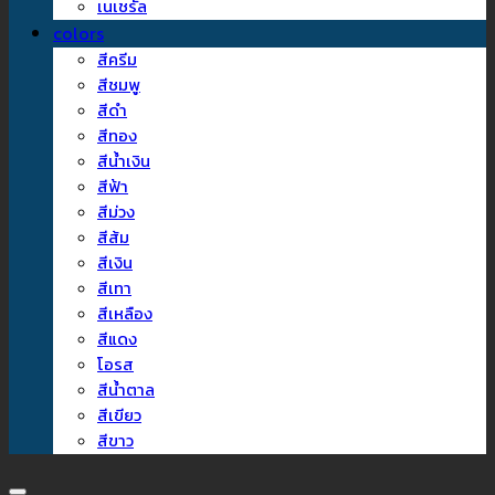
เนเชรัล
colors
สีครีม
สีชมพู
สีดำ
สีทอง
สีน้ำเงิน
สีฟ้า
สีม่วง
สีส้ม
สีเงิน
สีเทา
สีเหลือง
สีแดง
โอรส
สีน้ำตาล
สีเขียว
สีขาว