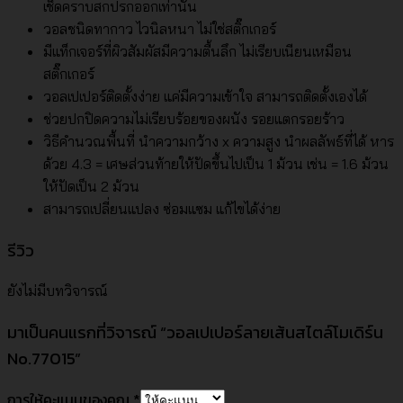
เช็ดคราบสกปรกออกเท่านั้น
วอลชนิดทากาว ไวนิลหนา ไม่ใช่สติ๊กเกอร์
มีแท็กเจอร์ที่ผิวสัมผัสมีความตื้นลึก ไม่เรียบเนียนเหมือน
สติ๊กเกอร์
วอลเปเปอร์ติดตั้งง่าย แค่มีความเข้าใจ สามารถติดตั้งเองได้
ช่วยปกปิดความไม่เรียบร้อยของผนัง รอยแตกรอยร้าว
วิธีคำนวณพื้นที่ นำความกว้าง x ความสูง นำผลลัพธ์ที่ได้ หาร
ด้วย 4.3 = เศษส่วนท้ายให้ปัดขึ้นไปเป็น 1 ม้วน เช่น = 1.6 ม้วน
ให้ปัดเป็น 2 ม้วน
สามารถเปลี่ยนแปลง ซ่อมแซม แก้ไขได้ง่าย
รีวิว
ยังไม่มีบทวิจารณ์
มาเป็นคนแรกที่วิจารณ์ “วอลเปเปอร์ลายเส้นสไตล์โมเดิร์น
No.77015”
การให้คะแนนของคุณ
*