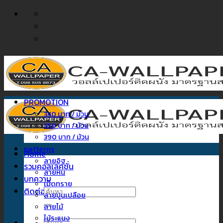
ข้าม
ไป
ยัง
เนื้อหา
PROMOTION
340 บาท / ม้วน
350 บาท / ม้วน
390 บาท / ม้วน
patterns
Home
ลายอิฐ
รวมคอลเลคชั่น
ลายหิน
บทความ
เม็ดทราย
ติดต่อเรา
ค้นหา:
ลายปูนเปลือย
ลายไม้
ไม้ระแนง