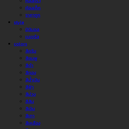
ห้องครัว
ห้องเด็ก
ราคาถูก
style
มินิมอล
เนเชรัล
colors
สีครีม
สีชมพู
สีดำ
สีทอง
สีน้ำเงิน
สีฟ้า
สีม่วง
สีส้ม
สีเงิน
สีเทา
สีเหลือง