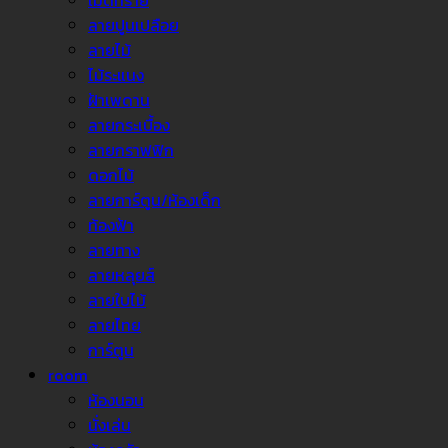
เม็ดทราย
ลายปูนเปลือย
ลายไม้
ไม้ระแนง
ฝ้าเพดาน
ลายกระเบื้อง
ลายกราฟฟิก
ดอกไม้
ลายการ์ตูน/ห้องเด็ก
ท้องฟ้า
ลายทาง
ลายหลุยส์
ลายใบไม้
ลายไทย
การ์ตูน
room
ห้องนอน
นั่งเล่น