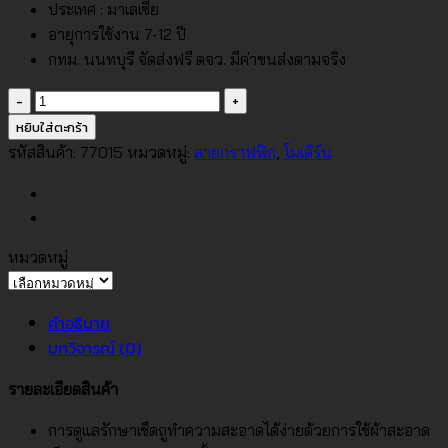
ประเทศ : มาเลเซีย
อายุการใช้งาน 7-12 ปี
กทม. นนทบุรี จัดส่งฟรี ตจว. มีค่าขนส่งตามจริง
จำนวน
วอลเปเปอร์
หยิบใส่ตะกร้า
ลาย
รหัสสินค้า:
77015
หมวดหมู่:
ลายกราฟฟิก
,
โมเดิร์น
เส้น
สไตล์
โม
เดิร์น
หมวดหมู่
No.77015
หมวด
ชิ้น
หมู่
คำอธิบาย
บทวิจารณ์ (0)
รายละเอียดสินค้า
การดูแลรักษาเช็ดถูทำความสะอาดได้ง่ายด้วยการใช้ผ้าสะอาด