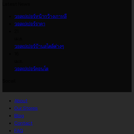
Latest News
ไม่มี
วอลเปเปอร์หน้ากว้างเกาหลี
ไม่มี
ความ
วอลเปเปอร์ราคา
ความ
เห็น
21
บน
เห็น
เม.ย.
บน
วอลเปเปอร์
ไม่มี
วอลเปเปอร์บ้านสไตล์ต่างๆ
วอลเปเปอร์
หน้า
ความ
16
ราคา
กว้าง
เห็น
เม.ย.
บน
เกาหลี
ไม่มี
วอลเปเปอร์คอนโด
วอลเปเปอร์
ความ
Socail
บ้าน
เห็น
บน
สไตล์
วอลเปเปอร์
ต่างๆ
About
คอน
Our Stores
โด
Blog
Contact
FAQ