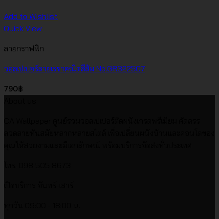
Add to Wishlist
Quick View
ลายกราฟฟิก
วอลเปเปอร์ลายเรขาคณิตสีส้ม No.GR322507
790
฿
About us
CA Wallpaper ศูนย์รวมวอลเปเปอร์ติดผนังเกรดพรีเมียม คัดสรร
ลวดลายทันสมัยหลากหลายสไตล์ เพื่อเปลี่ยนผนังบ้านและคอนโดของ
คุณให้สวยงามและมีเอกลักษณ์ พร้อมบริการจัดส่งทั่วประเทศ
โทร. 098 505 8673
เปิดบริการ จันทร์-เสาร์
ทุกวัน 09:00 - 18:00 น.