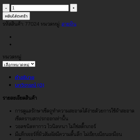
จำนวน
วอลเปเปอร์
หยิบใส่ตะกร้า
ลาย
รหัสสินค้า:
77024
หมวดหมู่:
ลายหิน
หิน
ขัด
No.77024
ชิ้น
หมวดหมู่
หมวด
หมู่
คำอธิบาย
บทวิจารณ์ (0)
รายละเอียดสินค้า
การดูแลรักษาเช็ดถูทำความสะอาดได้ง่ายด้วยการใช้ผ้าสะอาด
เช็ดคราบสกปรกออกเท่านั้น
วอลชนิดทากาว ไวนิลหนา ไม่ใช่สติ๊กเกอร์
มีแท็กเจอร์ที่ผิวสัมผัสมีความตื้นลึก ไม่เรียบเนียนเหมือน