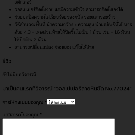
สติ๊กเกอร์
วอลเปเปอร์ติดตั้งง่าย แค่มีความเข้าใจ สามารถติดตั้งเองได้
ช่วยปกปิดความไม่เรียบร้อยของผนัง รอยแตกรอยร้าว
วิธีคำนวณพื้นที่ นำความกว้าง x ความสูง นำผลลัพธ์ที่ได้ หาร
ด้วย 4.3 = เศษส่วนท้ายให้ปัดขึ้นไปเป็น 1 ม้วน เช่น = 1.6 ม้วน
ให้ปัดเป็น 2 ม้วน
สามารถเปลี่ยนแปลง ซ่อมแซม แก้ไขได้ง่าย
รีวิว
ยังไม่มีบทวิจารณ์
มาเป็นคนแรกที่วิจารณ์ “วอลเปเปอร์ลายหินขัด No.77024”
การให้คะแนนของคุณ
*
บทวิจารณ์ของคุณ
*