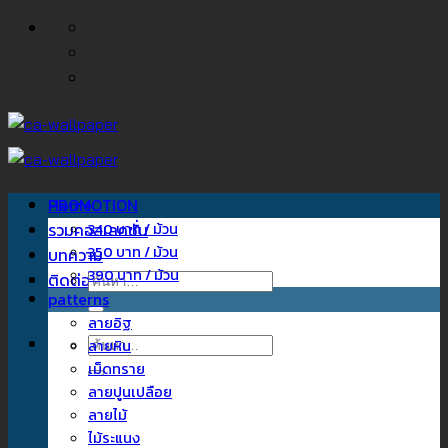
ข้าม
ไป
ยัง
เนื้อหา
Home
PROMOTION
รวมคอลเลคชั่น
340 บาท / ม้วน
350 บาท / ม้วน
บทความ
390 บาท / ม้วน
ติดต่อเรา
ค้นหา:
patterns
ลายอิฐ
ค้นหา:
ลายหิน
เม็ดทราย
ลายปูนเปลือย
ลายไม้
ไม้ระแนง