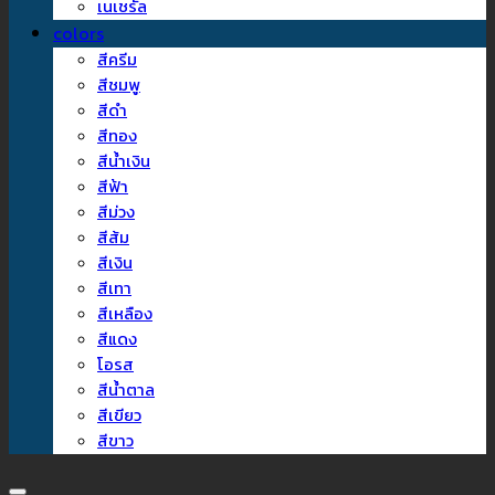
เนเชรัล
colors
สีครีม
สีชมพู
สีดำ
สีทอง
สีน้ำเงิน
สีฟ้า
สีม่วง
สีส้ม
สีเงิน
สีเทา
สีเหลือง
สีแดง
โอรส
สีน้ำตาล
สีเขียว
สีขาว