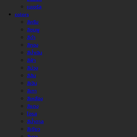
เนเชรัล
colors
สีครีม
สีชมพู
สีดำ
สีทอง
สีน้ำเงิน
สีฟ้า
สีม่วง
สีส้ม
สีเงิน
สีเทา
สีเหลือง
สีแดง
โอรส
สีน้ำตาล
สีเขียว
สีขาว