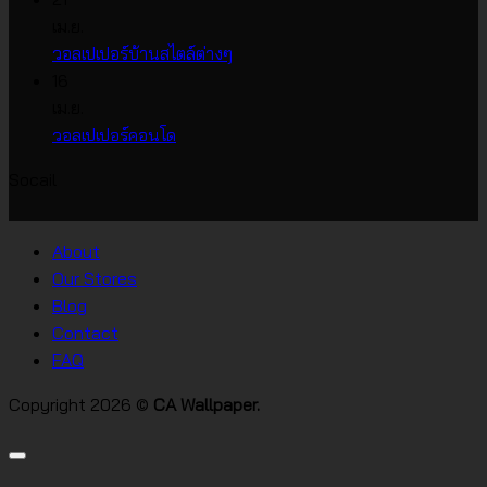
บน
เห็น
เม.ย.
บน
วอลเปเปอร์
ไม่มี
วอลเปเปอร์บ้านสไตล์ต่างๆ
วอลเปเปอร์
หน้า
ความ
16
ราคา
กว้าง
เห็น
เม.ย.
บน
เกาหลี
ไม่มี
วอลเปเปอร์คอนโด
วอลเปเปอร์
ความ
Socail
บ้าน
เห็น
บน
สไตล์
วอลเปเปอร์
ต่างๆ
About
คอน
Our Stores
โด
Blog
Contact
FAQ
Copyright 2026 ©
CA Wallpaper.