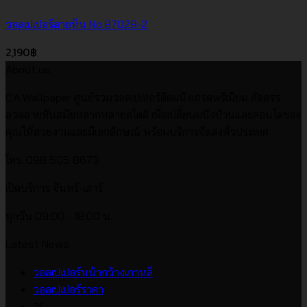
วอลเปเปอร์ลายหิน No.87028-2
2,190
฿
About us
CA Wallpaper ศูนย์รวมวอลเปเปอร์ติดผนังเกรดพรีเมียม คัดสรร
ลวดลายทันสมัยหลากหลายสไตล์ เพื่อเปลี่ยนผนังบ้านและคอนโดของ
คุณให้สวยงามและมีเอกลักษณ์ พร้อมบริการจัดส่งทั่วประเทศ
โทร. 098 505 8673
เปิดบริการ จันทร์-เสาร์
ทุกวัน 09:00 - 18:00 น.
Latest News
ไม่มี
วอลเปเปอร์หน้ากว้างเกาหลี
ไม่มี
ความ
วอลเปเปอร์ราคา
ความ
เห็น
21