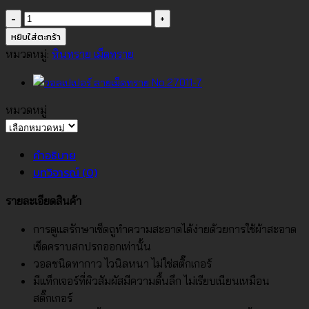
จำนวน
วอลเปเปอร์
หยิบใส่ตะกร้า
ลาย
หมวดหมู่:
หินทราย เม็ดทราย
เม็ด
ทราย
No.27011-
หมวดหมู่
8
หมวด
ชิ้น
หมู่
คำอธิบาย
บทวิจารณ์ (0)
รายละเอียดสินค้า
การดูแลรักษาเช็ดถูทำความสะอาดได้ง่ายด้วยการใช้ผ้าสะอาด
เช็ดคราบสกปรกออกเท่านั้น
วอลชนิดทากาว ไวนิลหนา ไม่ใช่สติ๊กเกอร์
มีแท็กเจอร์ที่ผิวสัมผัสมีความตื้นลึก ไม่เรียบเนียนเหมือน
สติ๊กเกอร์