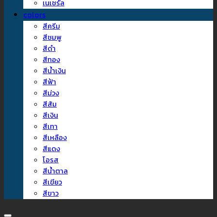
เนเชรัล
colors
สีครีม
สีชมพู
สีดำ
สีทอง
สีน้ำเงิน
สีฟ้า
สีม่วง
สีส้ม
สีเงิน
สีเทา
สีเหลือง
สีแดง
โอรส
สีน้ำตาล
สีเขียว
สีขาว