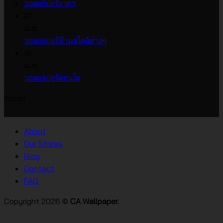
ไม่มี
ความ
วอลเปเปอร์ราคา
ความ
เห็น
21
บน
เห็น
เม.ย.
บน
วอลเปเปอร์
ไม่มี
วอลเปเปอร์บ้านสไตล์ต่างๆ
วอลเปเปอร์
หน้า
ความ
16
ราคา
กว้าง
เห็น
เม.ย.
บน
เกาหลี
ไม่มี
วอลเปเปอร์คอนโด
วอลเปเปอร์
ความ
Socail
บ้าน
เห็น
บน
สไตล์
วอลเปเปอร์
ต่างๆ
About
คอน
Our Stores
โด
Blog
Contact
FAQ
Copyright 2026 ©
CA Wallpaper.