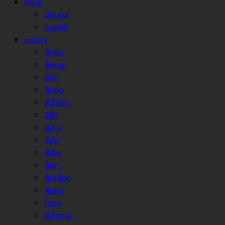
style
มินิมอล
เนเชรัล
colors
สีครีม
สีชมพู
สีดำ
สีทอง
สีน้ำเงิน
สีฟ้า
สีม่วง
สีส้ม
สีเงิน
สีเทา
สีเหลือง
สีแดง
โอรส
สีน้ำตาล