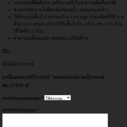
วอลเปเปอร์ติดตั้งง่าย แค่มีความเข้าใจ สามารถติดตั้งเองได้
ช่วยปกปิดความไม่เรียบร้อยของผนัง รอยแตกรอยร้าว
วิธีคำนวณพื้นที่ นำความกว้าง x ความสูง นำผลลัพธ์ที่ได้ หาร
ด้วย 4.3 = เศษส่วนท้ายให้ปัดขึ้นไปเป็น 1 ม้วน เช่น = 1.6 ม้วน
ให้ปัดเป็น 2 ม้วน
สามารถเปลี่ยนแปลง ซ่อมแซม แก้ไขได้ง่าย
รีวิว
ยังไม่มีบทวิจารณ์
มาเป็นคนแรกที่วิจารณ์ “วอลเปเปอร์ลายเม็ดทราย
No.27011-8”
การให้คะแนนของคุณ
*
บทวิจารณ์ของคุณ
*