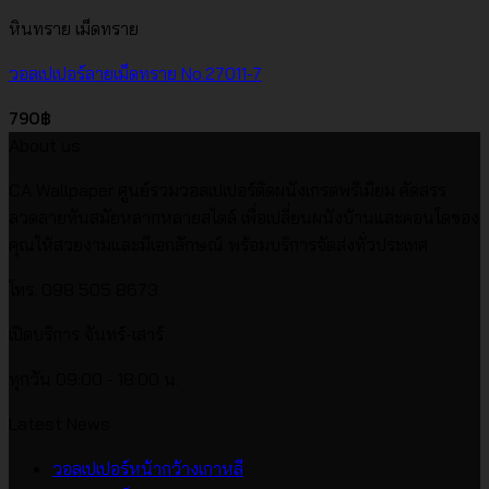
หินทราย เม็ดทราย
วอลเปเปอร์ลายเม็ดทราย No.27011-7
790
฿
About us
CA Wallpaper ศูนย์รวมวอลเปเปอร์ติดผนังเกรดพรีเมียม คัดสรร
ลวดลายทันสมัยหลากหลายสไตล์ เพื่อเปลี่ยนผนังบ้านและคอนโดของ
คุณให้สวยงามและมีเอกลักษณ์ พร้อมบริการจัดส่งทั่วประเทศ
โทร. 098 505 8673
เปิดบริการ จันทร์-เสาร์
ทุกวัน 09:00 - 18:00 น.
Latest News
ไม่มี
วอลเปเปอร์หน้ากว้างเกาหลี