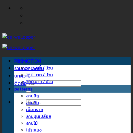
ข้าม
ไป
ยัง
เนื้อหา
Home
PROMOTION
รวมคอลเลคชั่น
340 บาท / ม้วน
350 บาท / ม้วน
บทความ
390 บาท / ม้วน
ติดต่อเรา
ค้นหา:
patterns
ลายอิฐ
ค้นหา:
ลายหิน
เม็ดทราย
ลายปูนเปลือย
ลายไม้
ไม้ระแนง